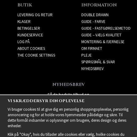
BUTIK
INFORMATION
LEVERING OG RETUR
DOUBLE DRAWN
KLAGER
GUIDE - FARVE
BETINGELSER
GUIDE - FASTGØRELSEMETOD
KUNDESERVICE
GUIDE – VÆLG KVALITET
LOG PÅ
MONTERING & FJERNELSE
ABOUT COOKIES
OM FIRMAET
THE COOKIE SETTINGS
PLEJE
SPØRGSMÅL & SVAR
NYHEDSBREV
NYHEDSBREV
Få de bedste tilbud og
VI SKRÆDDERSYR DIN OPLEVELSE
spændende nye produkter!
Vi bruger cookies til at give dig en personlig shoppingoplevelse, personlig
annoncering og for at holde vores hjemmesider pålidelige og sikre. Til
dette formål indsamler vi oplysninger om brugere, deres design og deres
enheder.
Klik på "Okay", hvis du tillader alle cookies eller vælg, hvilke cookies du