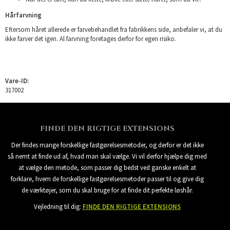
Hårfarvning
Eftersom håret allerede er farvebehandlet fra fabrikkens side, anbefaler vi, at du
ikke farver det igen. Al farvning foretages derfor for egen risiko.
Vare-ID:
317002
FINDE DEN RIGTIGE EXTENSIONS
Der findes mange forskellige fastgørelsesmetoder, og derfor er det ikke
så nemt at finde ud af, hvad man skal vælge. Vi vil derfor hjælpe dig med
at vælge den metode, som passer dig bedst ved ganske enkelt at
forklare, hvem de forskellige fastgørelsesmetoder passer til og give dig
de værktøjer, som du skal bruge for at finde dit perfekte løshår.
Vejledning til dig:
FINDE DEN RIGTIGE EXTENSIONS