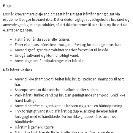
Pleje
Løshår kræver mere pleje end dit eget hår. Dit eget hår får næring tilsat via
rødderne. Det gør løshåret ikke. Det er derfor vigtigt at vedligeholde løshåret og
anvende genfugtende produkter, så det ikke kommer til at se tørt og flosset ud
eller taber glansen.
Flet håret når du sover eller træner.
Frisér eller børst håret hver morgen, aften og før du tager brusebad.
Anvend genfugtende produkter specielt fremstillet til løshår.
Undgå saltvand og klorindholdigt vand.
Anvend gerne hårindpakninger eller hårolie.
Når håret vaskes
Anvend ikke shampoo til fedtet hår, brug i stedet en shampoo til tørt
hår.
Shampooen bør ikke indeholde alkohol eller sulfater.
Vask håret i lunket vand og brug en genfugtende shampoo. Gnid ikke
håret kraftigt.
Anvend derefter en genfugtende balsam og gerne en hårindpakning.
Tryk forsigtigt vandet ud af håret og dup eller stryg derefter håret
forsigtigt med et håndklæde. Du bør ikke gnubbe håret tørt med
håndklædet.
Håret må gerne lufttørre.
Når det er tørt, kan du flette, krølle eller sætte håret, som du vil!.