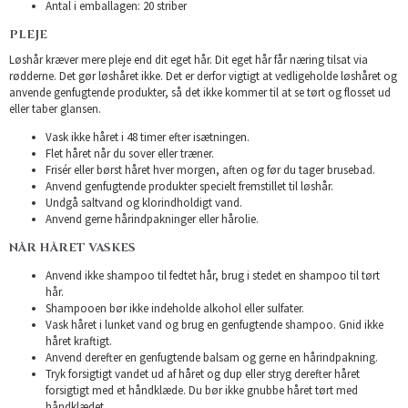
Antal i emballagen: 20 striber
PLEJE
Løshår kræver mere pleje end dit eget hår. Dit eget hår får næring tilsat via
rødderne. Det gør løshåret ikke. Det er derfor vigtigt at vedligeholde løshåret og
anvende genfugtende produkter, så det ikke kommer til at se tørt og flosset ud
eller taber glansen.
Vask ikke håret i 48 timer efter isætningen.
Flet håret når du sover eller træner.
Frisér eller børst håret hver morgen, aften og før du tager brusebad.
Anvend genfugtende produkter specielt fremstillet til løshår.
Undgå saltvand og klorindholdigt vand.
Anvend gerne hårindpakninger eller hårolie.
NÅR HÅRET VASKES
Anvend ikke shampoo til fedtet hår, brug i stedet en shampoo til tørt
hår.
Shampooen bør ikke indeholde alkohol eller sulfater.
Vask håret i lunket vand og brug en genfugtende shampoo. Gnid ikke
håret kraftigt.
Anvend derefter en genfugtende balsam og gerne en hårindpakning.
Tryk forsigtigt vandet ud af håret og dup eller stryg derefter håret
forsigtigt med et håndklæde. Du bør ikke gnubbe håret tørt med
håndklædet.