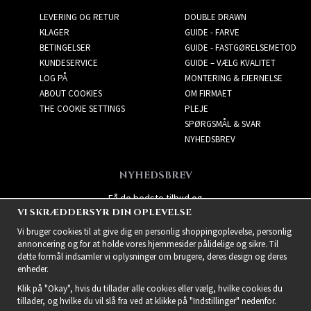
LEVERING OG RETUR
DOUBLE DRAWN
KLAGER
GUIDE - FARVE
BETINGELSER
GUIDE - FASTGØRELSEMETOD
KUNDESERVICE
GUIDE – VÆLG KVALITET
LOG PÅ
MONTERING & FJERNELSE
ABOUT COOKIES
OM FIRMAET
THE COOKIE SETTINGS
PLEJE
SPØRGSMÅL & SVAR
NYHEDSBREV
NYHEDSBREV
Få de bedste tilbud og
VI SKRÆDDERSYR DIN OPLEVELSE
spændende nye produkter!
Vi bruger cookies til at give dig en personlig shoppingoplevelse, personlig
annoncering og for at holde vores hjemmesider pålidelige og sikre. Til
dette formål indsamler vi oplysninger om brugere, deres design og deres
enheder.
Klik på "Okay", hvis du tillader alle cookies eller vælg, hvilke cookies du
tillader, og hvilke du vil slå fra ved at klikke på "Indstillinger" nedenfor.