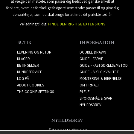
at vælge den metode, som passer dig bedst ved ganske enkelt at
forklare, hvem de forskellige fastgørelsesmetoder passer til og give dig
de værktøjer, som du skal bruge for at finde dit perfekte løshår.
Vejledning til dig:
FINDE DEN RIGTIGE EXTENSIONS
BUTIK
INFORMATION
LEVERING OG RETUR
DOUBLE DRAWN
KLAGER
GUIDE - FARVE
BETINGELSER
GUIDE - FASTGØRELSEMETOD
KUNDESERVICE
GUIDE – VÆLG KVALITET
LOG PÅ
MONTERING & FJERNELSE
ABOUT COOKIES
OM FIRMAET
THE COOKIE SETTINGS
PLEJE
SPØRGSMÅL & SVAR
NYHEDSBREV
NYHEDSBREV
Få de bedste tilbud og