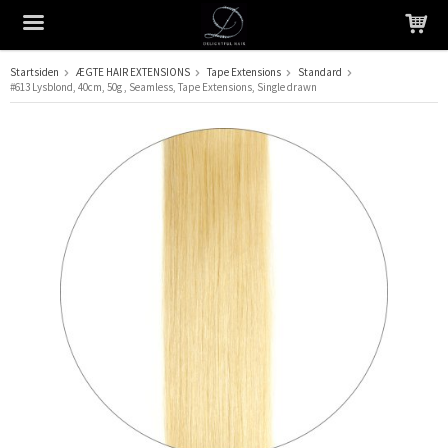
Startsiden
ÆGTE HAIR EXTENSIONS
Tape Extensions
Standard
#613 Lysblond, 40cm, 50g , Seamless, Tape Extensions, Single drawn
Produktet er blevet tilføjet til din indkøbskurv