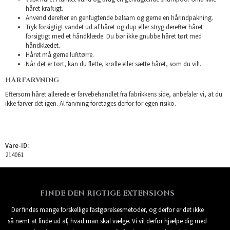
håret kraftigt.
Anvend derefter en genfugtende balsam og gerne en hårindpakning.
Tryk forsigtigt vandet ud af håret og dup eller stryg derefter håret
forsigtigt med et håndklæde. Du bør ikke gnubbe håret tørt med
håndklædet.
Håret må gerne lufttørre.
Når det er tørt, kan du flette, krølle eller sætte håret, som du vil!.
HÅRFARVNING
Eftersom håret allerede er farvebehandlet fra fabrikkens side, anbefaler vi, at du
ikke farver det igen. Al farvning foretages derfor for egen risiko.
Vare-ID:
214061
FINDE DEN RIGTIGE EXTENSIONS
Der findes mange forskellige fastgørelsesmetoder, og derfor er det ikke
så nemt at finde ud af, hvad man skal vælge. Vi vil derfor hjælpe dig med