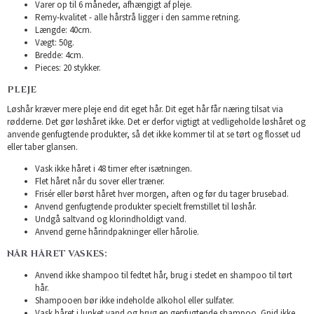
Varer op til 6 måneder, afhængigt af pleje.
Remy-kvalitet - alle hårstrå ligger i den samme retning.
Længde: 40cm.
Vægt: 50g.
Bredde: 4cm.
Pieces: 20 stykker.
PLEJE
Løshår kræver mere pleje end dit eget hår. Dit eget hår får næring tilsat via
rødderne. Det gør løshåret ikke. Det er derfor vigtigt at vedligeholde løshåret og
anvende genfugtende produkter, så det ikke kommer til at se tørt og flosset ud
eller taber glansen.
Vask ikke håret i 48 timer efter isætningen.
Flet håret når du sover eller træner.
Frisér eller børst håret hver morgen, aften og før du tager brusebad.
Anvend genfugtende produkter specielt fremstillet til løshår.
Undgå saltvand og klorindholdigt vand.
Anvend gerne hårindpakninger eller hårolie.
NÅR HÅRET VASKES:
Anvend ikke shampoo til fedtet hår, brug i stedet en shampoo til tørt
hår.
Shampooen bør ikke indeholde alkohol eller sulfater.
Vask håret i lunket vand og brug en genfugtende shampoo. Gnid ikke