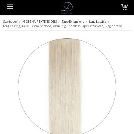
Startsiden
ÆGTE HAIR EXTENSIONS
Tape Extensions
Long Lasting
Long Lasting, #6001 Ekstra lysblond, 70cm, 70g, Seamless Tape Extensions, Single drawn
Produktet er blevet tilføjet til din indkøbskurv