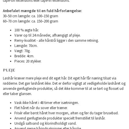
tape-on extensions eller tape-in extensions.
Anbefalet mængde til en fuld hårforlængelse:
30–50 cm længde: ca. 100–150 gram
60–70 cm længde: ca. 150–200 gram
100 % ægte hår.
Varer op til 24 måneder, afhængigt af pleje.
Remy-kvalitet - alle hårstrå ligger i den samme retning.
Længde: 70cm.
Vægt: 70g.
Bredde: 4cm.
Pieces: 20 stykker.
PLEJE
Løshår kræver mere pleje end dit eget hår. Dit eget hår får næring tilsat via
rødderne. Det gør løshåret ikke. Det er derfor vigtigt at vedligeholde løshåret og
anvende genfugtende produkter, så det ikke kommer til at se tørt og flosset ud
eller taber glansen.
Vask ikke håret i 48 timer efter isætningen.
Flet håret når du sover eller træner.
Frisér eller børst håret hver morgen, aften og før du tager brusebad.
Anvend genfugtende produkter specielt fremstillet til løshår.
Undgå saltvand og klorindholdigt vand.
Anvend gerne hårindpakninger eller hårolie.