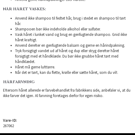
NÅR HÅRET VASKES:
Anvend ikke shampoo til fedtet hår, brug i stedet en shampoo til tørt
hår.
Shampooen bør ikke indeholde alkohol eller sulfater.
Vask håret i lunket vand og brug en genfugtende shampoo. Gnid ikke
håret kraftigt.
Anvend derefter en genfugtende balsam og gerne en hårindpakning.
Tryk forsigtigt vandet ud af håret og dup eller stryg derefter håret
forsigtigt med et håndklæde. Du bør ikke gnubbe håret tørt med
håndklædet.
Håret må gerne lufttørre.
Når det er tørt, kan du flette, krølle eller sætte håret, som du vil!.
HÅRFARVNING
Eftersom håret allerede er farvebehandlet fra fabrikkens side, anbefaler vi, at du
ikke farver det igen. Al farvning foretages derfor for egen risiko.
Vare-ID:
267062