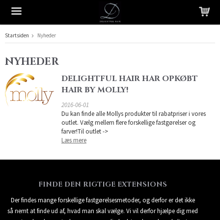
Startsiden
Nyheder
Produktet er blevet tilføjet til din indkøbskurv
NYHEDER
DELIGHTFUL HAIR HAR OPKØBT
HAIR BY MOLLY!
2016-06-01
Du kan finde alle Mollys produkter til rabatpriser i vores
outlet. Vælg mellem flere forskellige fastgørelser og
farver!Til outlet ->
Læs mere
FINDE DEN RIGTIGE EXTENSIONS
Der findes mange forskellige fastgørelsesmetoder, og derfor er det ikke
så nemt at finde ud af, hvad man skal vælge. Vi vil derfor hjælpe dig med