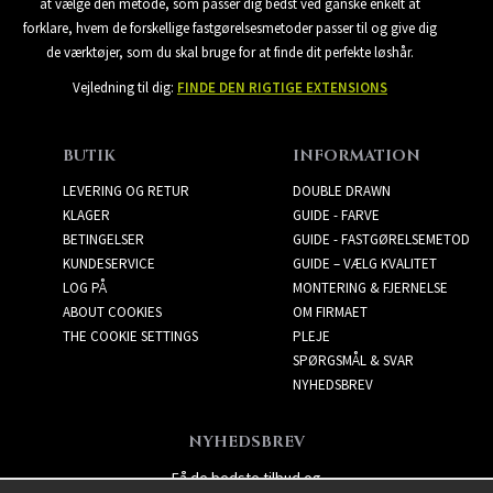
at vælge den metode, som passer dig bedst ved ganske enkelt at
forklare, hvem de forskellige fastgørelsesmetoder passer til og give dig
de værktøjer, som du skal bruge for at finde dit perfekte løshår.
Vejledning til dig:
FINDE DEN RIGTIGE EXTENSIONS
BUTIK
INFORMATION
LEVERING OG RETUR
DOUBLE DRAWN
KLAGER
GUIDE - FARVE
BETINGELSER
GUIDE - FASTGØRELSEMETOD
KUNDESERVICE
GUIDE – VÆLG KVALITET
LOG PÅ
MONTERING & FJERNELSE
ABOUT COOKIES
OM FIRMAET
THE COOKIE SETTINGS
PLEJE
SPØRGSMÅL & SVAR
NYHEDSBREV
NYHEDSBREV
Få de bedste tilbud og