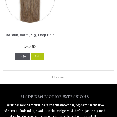
#8 Brun, 60cm, 50g, Loop Hair
kr.510
Info
Køb
Til kassen
FINDE DEN RIGTIGE EXTENSIONS
Der findes mange forskellige fastgørelsesmetoder, og derfor er det ikke
så nemt at finde ud af, hvad man skal vælge. Vi vil derfor hjælpe dig med
at vælge den metode, som passer dig bedst ved ganske enkelt at