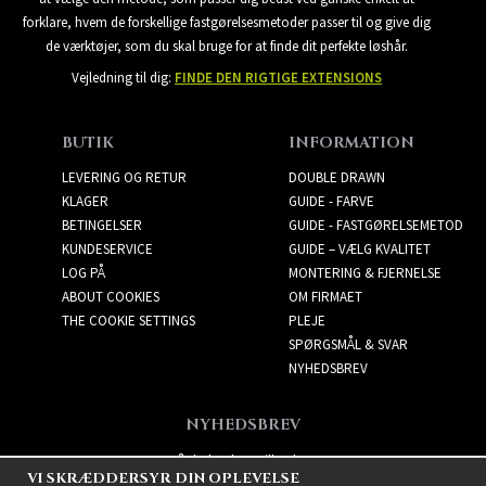
forklare, hvem de forskellige fastgørelsesmetoder passer til og give dig
de værktøjer, som du skal bruge for at finde dit perfekte løshår.
Vejledning til dig:
FINDE DEN RIGTIGE EXTENSIONS
BUTIK
INFORMATION
LEVERING OG RETUR
DOUBLE DRAWN
KLAGER
GUIDE - FARVE
BETINGELSER
GUIDE - FASTGØRELSEMETOD
KUNDESERVICE
GUIDE – VÆLG KVALITET
LOG PÅ
MONTERING & FJERNELSE
ABOUT COOKIES
OM FIRMAET
THE COOKIE SETTINGS
PLEJE
SPØRGSMÅL & SVAR
NYHEDSBREV
NYHEDSBREV
Få de bedste tilbud og
VI SKRÆDDERSYR DIN OPLEVELSE
spændende nye produkter!