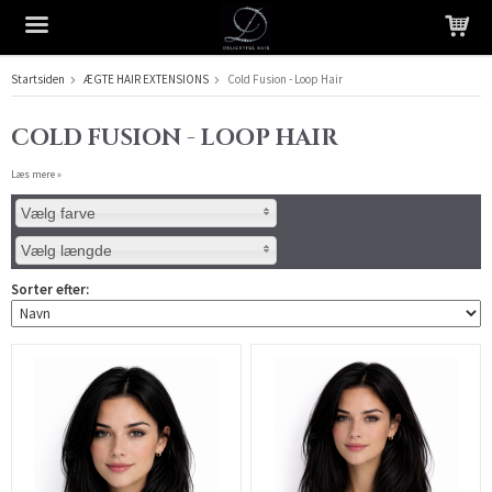
Startsiden
ÆGTE HAIR EXTENSIONS
Cold Fusion - Loop Hair
Produktet er blevet tilføjet til din indkøbskurv
COLD FUSION - LOOP HAIR
Læs mere »
Vælg farve
Vælg længde
Sorter efter: