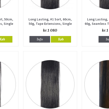
rt, 50cm,
Long Lasting, #1 Sort, 60cm,
Long Lasting, 
s, Single
50g, Tape Extensions, Single
60g, Seamless T
drawn
Single
kr.1 080
kr.1
Køb
Info
Køb
In