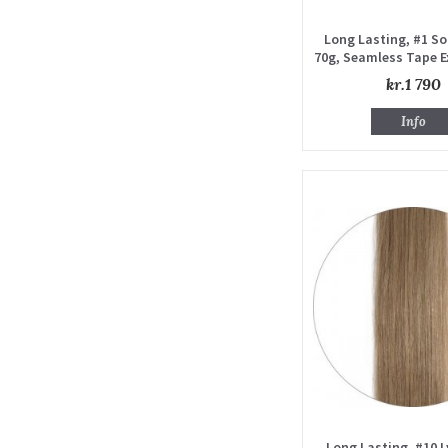
Long Lasting, #1 So
70g, Seamless Tape E
Single draw
kr.1 790
Info
Long Lasting, #10 