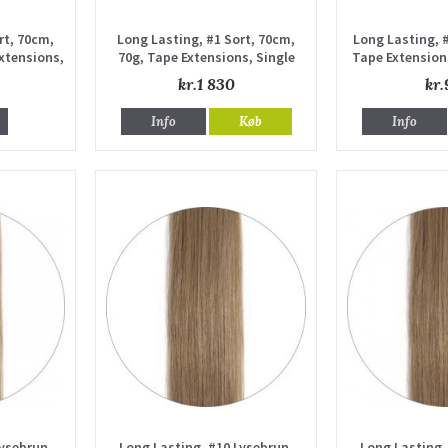
rt, 70cm,
Long Lasting, #1 Sort, 70cm,
Long Lasting, #
xtensions,
70g, Tape Extensions, Single
Tape Extension
n
drawn
kr.1 830
kr.
Info
Køb
Info
Lysebrun,
Long Lasting, #10 Lysebrun,
Long Lasting,