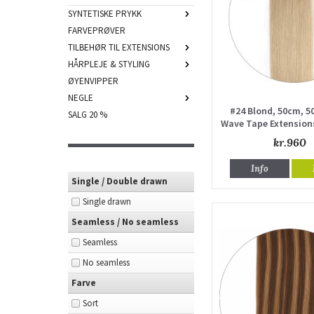
SYNTETISKE PRYKK
FARVEPRØVER
TILBEHØR TIL EXTENSIONS
HÅRPLEJE & STYLING
ØYENVIPPER
NEGLE
#24 Blond, 50cm, 5
SALG 20 %
Wave Tape Extensio
kr.960
Info
Single / Double drawn
Single drawn
Seamless / No seamless
Seamless
No seamless
Farve
Sort