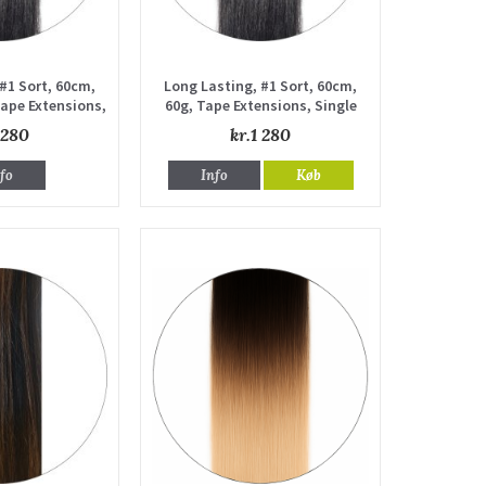
#1 Sort, 60cm,
Long Lasting, #1 Sort, 60cm,
ape Extensions,
60g, Tape Extensions, Single
 drawn
drawn
 280
kr.1 280
fo
Info
Køb