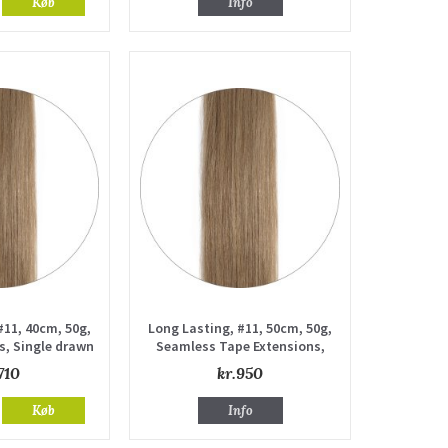
Køb
Info
#11, 40cm, 50g,
Long Lasting, #11, 50cm, 50g,
s, Single drawn
Seamless Tape Extensions,
Single drawn
710
kr.950
Køb
Info