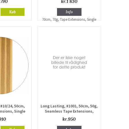
 790
kr.1 830
Køb
Info
 #10/24, 50cm,
Long Lasting, #1001, 50cm, 50g,
nsions, Single
Seamless Tape Extensions,
awn
Single drawn
910
kr.950