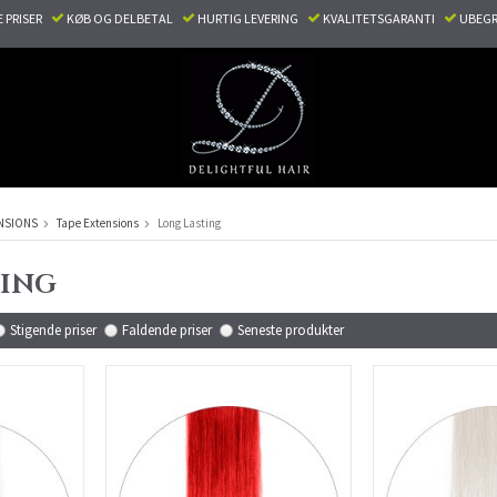
E PRISER
KØB OG DELBETAL
HURTIG LEVERING
KVALITETSGARANTI
UBEGR
NSIONS
Tape Extensions
Long Lasting
TING
Stigende priser
Faldende priser
Seneste produkter