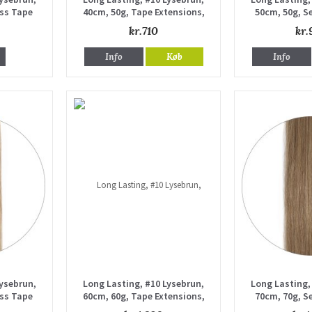
ss Tape
40cm, 50g, Tape Extensions,
50cm, 50g, S
e drawn
Single drawn
Extensions, 
kr.710
kr.
Info
Køb
Info
Lysebrun,
Long Lasting, #10 Lysebrun,
Long Lasting,
ss Tape
60cm, 60g, Tape Extensions,
70cm, 70g, S
e drawn
Single drawn
Extensions, 