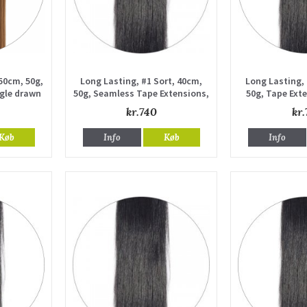
50cm, 50g,
Long Lasting, #1 Sort, 40cm,
Long Lasting, 
ngle drawn
50g, Seamless Tape Extensions,
50g, Tape Exte
Single drawn
dr
kr.740
kr.
Køb
Info
Køb
Info