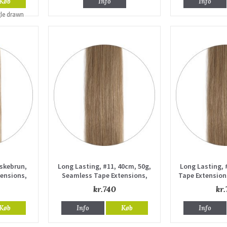
Køb
Info
Info
Askebrun,
Long Lasting, #11, 40cm, 50g,
Long Lasting, 
tensions,
Seamless Tape Extensions,
Tape Extension
n
Single drawn
kr.740
kr.
Køb
Info
Køb
Info