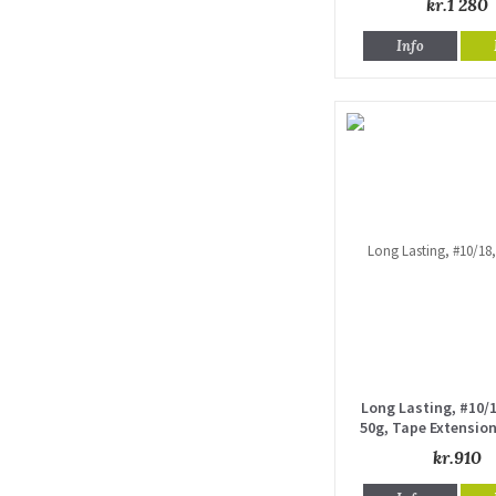
kr.1 280
Info
Long Lasting, #10/
50g, Tape Extension
drawn
kr.910