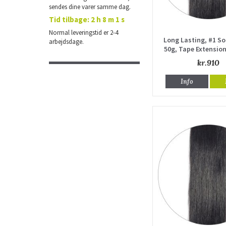
sendes dine varer samme dag.
Tid tilbage:
2 h 7 m 59 s
Normal leveringstid er 2-4
Long Lasting, #1 So
arbejdsdage.
50g, Tape Extension
drawn
kr.910
Info