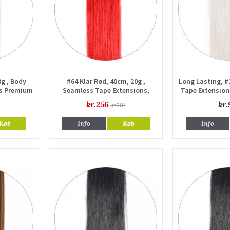
0g , Body
#64 Klar Rød, 40cm, 20g ,
Long Lasting, #
ns Premium
Seamless Tape Extensions,
Tape Extension
Single drawn
kr.256
kr.
kr.284
Køb
Info
Køb
Info