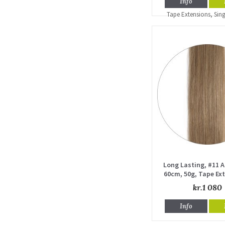
Info
Long Lasting, #11 
60cm, 50g, Tape Ex
Single draw
kr.1 080
Info