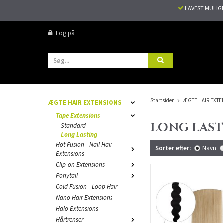
LAVEST MULIG
Log på
Startsiden
ÆGTE HAIR EXTE
ÆGTE HAIR EXTENSIONS
Tape Extensions
LONG LAS
Standard
Long Lasting
Hot Fusion - Nail Hair
Sorter efter:
Navn
Extensions
Clip-on Extensions
Ponytail
Cold Fusion - Loop Hair
Nano Hair Extensions
Halo Extensions
Hårtrenser