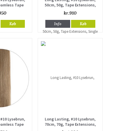
eamless Tape
50cm, 50g, Tape Extensions,
Single drawn
Single drawn
950
kr.910
Køb
Info
Køb
 #10 Lysebrun,
Long Lasting, #10 Lysebrun,
eamless Tape
70cm, 70g, Tape Extensions,
Single drawn
Single drawn