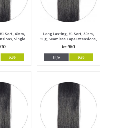
#1 Sort, 40cm,
Long Lasting, #1 Sort, 50cm,
nsions, Single
50g, Seamless Tape Extensions,
awn
Single drawn
710
kr.950
Køb
Info
Køb