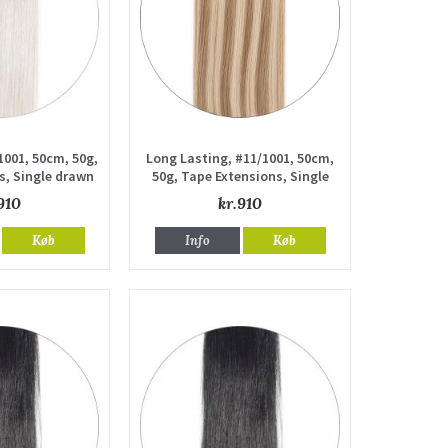
1001, 50cm, 50g,
Long Lasting, #11/1001, 50cm,
s, Single drawn
50g, Tape Extensions, Single
drawn
910
kr.910
Køb
Info
Køb