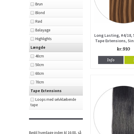
Brun
Blond
Rød
Balayage
Long Lasting, #4/18, 
Highlights
Tape Extensions, Si
Længde
kr.910
40cm
Info
50cm
60cm
70cm
Tape Extensions
Loops med selvklæbende
tape
Bestil hverdage inden kl 16:00, så