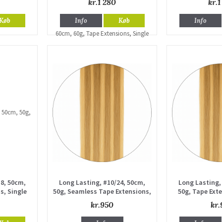
kr.1 280
kr.1
Køb
Info
Køb
Info
18, 50cm,
Long Lasting, #10/24, 50cm,
Long Lasting,
s, Single
50g, Seamless Tape Extensions,
50g, Tape Exte
Single drawn
dr
kr.950
kr.