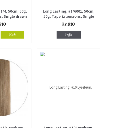
1/4, 50cm, 50g,
Long Lasting, #1/6001, 50cm,
s, Single drawn
50g, Tape Extensions, Single
drawn
910
kr.910
Køb
Info
 #10 Lysebrun,
Long Lasting, #10 Lysebrun,