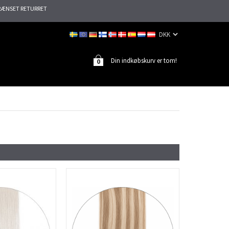
ÆNSET RETURRET
Din indkøbskurv er tom!
0