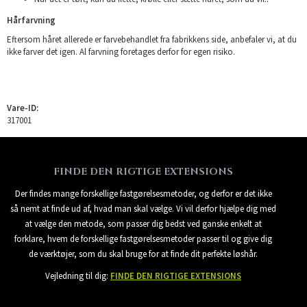
Hårfarvning
Eftersom håret allerede er farvebehandlet fra fabrikkens side, anbefaler vi, at du
ikke farver det igen. Al farvning foretages derfor for egen risiko.
Vare-ID:
317001
FINDE DEN RIGTIGE EXTENSIONS
Der findes mange forskellige fastgørelsesmetoder, og derfor er det ikke
så nemt at finde ud af, hvad man skal vælge. Vi vil derfor hjælpe dig med
at vælge den metode, som passer dig bedst ved ganske enkelt at
forklare, hvem de forskellige fastgørelsesmetoder passer til og give dig
de værktøjer, som du skal bruge for at finde dit perfekte løshår.
Vejledning til dig:
FINDE DEN RIGTIGE EXTENSIONS