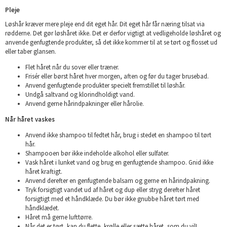
Pleje
Løshår kræver mere pleje end dit eget hår. Dit eget hår får næring tilsat via
rødderne. Det gør løshåret ikke. Det er derfor vigtigt at vedligeholde løshåret og
anvende genfugtende produkter, så det ikke kommer til at se tørt og flosset ud
eller taber glansen.
Flet håret når du sover eller træner.
Frisér eller børst håret hver morgen, aften og før du tager brusebad.
Anvend genfugtende produkter specielt fremstillet til løshår.
Undgå saltvand og klorindholdigt vand.
Anvend gerne hårindpakninger eller hårolie.
Når håret vaskes
Anvend ikke shampoo til fedtet hår, brug i stedet en shampoo til tørt
hår.
Shampooen bør ikke indeholde alkohol eller sulfater.
Vask håret i lunket vand og brug en genfugtende shampoo. Gnid ikke
håret kraftigt.
Anvend derefter en genfugtende balsam og gerne en hårindpakning.
Tryk forsigtigt vandet ud af håret og dup eller stryg derefter håret
forsigtigt med et håndklæde. Du bør ikke gnubbe håret tørt med
håndklædet.
Håret må gerne lufttørre.
Når det er tørt, kan du flette, krølle eller sætte håret, som du vil!.