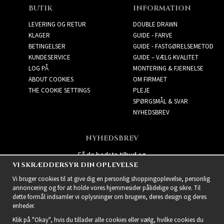
BUTIK
INFORMATION
LEVERING OG RETUR
DOUBLE DRAWN
KLAGER
GUIDE - FARVE
BETINGELSER
GUIDE - FASTGØRELSEMETOD
KUNDESERVICE
GUIDE – VÆLG KVALITET
LOG PÅ
MONTERING & FJERNELSE
ABOUT COOKIES
OM FIRMAET
THE COOKIE SETTINGS
PLEJE
SPØRGSMÅL & SVAR
NYHEDSBREV
NYHEDSBREV
Få de bedste tilbud og
VI SKRÆDDERSYR DIN OPLEVELSE
spændende nye produkter!
Vi bruger cookies til at give dig en personlig shoppingoplevelse, personlig
annoncering og for at holde vores hjemmesider pålidelige og sikre. Til
dette formål indsamler vi oplysninger om brugere, deres design og deres
enheder.
Klik på "Okay", hvis du tillader alle cookies eller vælg, hvilke cookies du