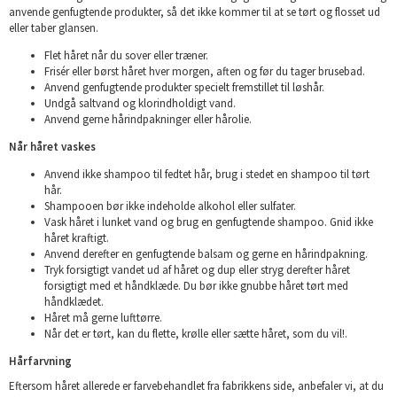
anvende genfugtende produkter, så det ikke kommer til at se tørt og flosset ud
eller taber glansen.
Flet håret når du sover eller træner.
Frisér eller børst håret hver morgen, aften og før du tager brusebad.
Anvend genfugtende produkter specielt fremstillet til løshår.
Undgå saltvand og klorindholdigt vand.
Anvend gerne hårindpakninger eller hårolie.
Når håret vaskes
Anvend ikke shampoo til fedtet hår, brug i stedet en shampoo til tørt
hår.
Shampooen bør ikke indeholde alkohol eller sulfater.
Vask håret i lunket vand og brug en genfugtende shampoo. Gnid ikke
håret kraftigt.
Anvend derefter en genfugtende balsam og gerne en hårindpakning.
Tryk forsigtigt vandet ud af håret og dup eller stryg derefter håret
forsigtigt med et håndklæde. Du bør ikke gnubbe håret tørt med
håndklædet.
Håret må gerne lufttørre.
Når det er tørt, kan du flette, krølle eller sætte håret, som du vil!.
Hårfarvning
Eftersom håret allerede er farvebehandlet fra fabrikkens side, anbefaler vi, at du