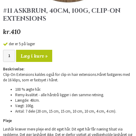
#11 ASKBRUN, 40CM, 100G, CLIP-ON
EXTENSIONS
kr.410
der er 5 på lager
Læg i kurv »
Beskrivelse:
Clip-On Extensions kaldes også for clip-in hair extensions.Håret fastgøres med
de 16 klips, som er fastsyet i håret.
100 % ægte hår.
Remy-kvalitet - alle hårstrå ligger i den samme retning.
Længde: 40cm.
Vægt: 100g.
Antal: 7 dele (20 cm, 15 cm, 15 cm, 10 cm, 10 cm, 4 cm, 4 cm).
Pleje
Løshår kræver mere pleje end dit eget hår. Dit eget hår får næring tilsat via
rødderne. Det gør løshåret ikke. Det er derfor vigtigt at vedligeholde løshåret og