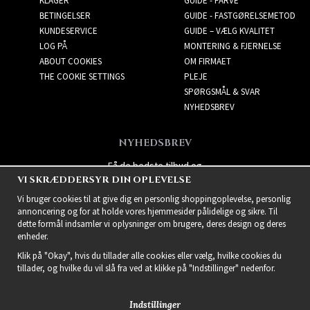
KLAGER
GUIDE - FARVE
BETINGELSER
GUIDE - FASTGØRELSEMETOD
KUNDESERVICE
GUIDE – VÆLG KVALITET
LOG PÅ
MONTERING & FJERNELSE
ABOUT COOKIES
OM FIRMAET
THE COOKIE SETTINGS
PLEJE
SPØRGSMÅL & SVAR
NYHEDSBREV
NYHEDSBREV
Få de bedste tilbud og
VI SKRÆDDERSYR DIN OPLEVELSE
spændende nye produkter!
Vi bruger cookies til at give dig en personlig shoppingoplevelse, personlig
annoncering og for at holde vores hjemmesider pålidelige og sikre. Til
dette formål indsamler vi oplysninger om brugere, deres design og deres
enheder.
Klik på "Okay", hvis du tillader alle cookies eller vælg, hvilke cookies du
tillader, og hvilke du vil slå fra ved at klikke på "Indstillinger" nedenfor.
Indstillinger