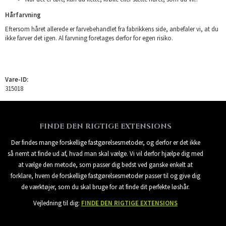
Hårfarvning
Eftersom håret allerede er farvebehandlet fra fabrikkens side, anbefaler vi, at du
ikke farver det igen. Al farvning foretages derfor for egen risiko.
Vare-ID:
315018
FINDE DEN RIGTIGE EXTENSIONS
Der findes mange forskellige fastgørelsesmetoder, og derfor er det ikke
så nemt at finde ud af, hvad man skal vælge. Vi vil derfor hjælpe dig med
at vælge den metode, som passer dig bedst ved ganske enkelt at
forklare, hvem de forskellige fastgørelsesmetoder passer til og give dig
de værktøjer, som du skal bruge for at finde dit perfekte løshår.
Vejledning til dig:
FINDE DEN RIGTIGE EXTENSIONS