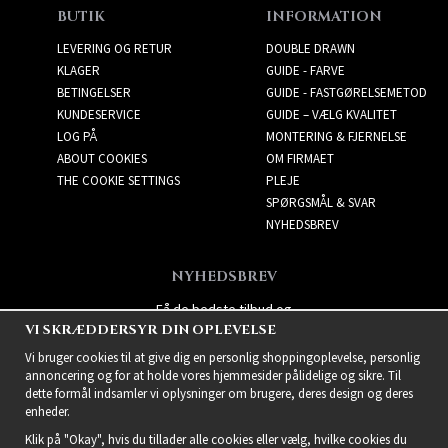
BUTIK
INFORMATION
LEVERING OG RETUR
DOUBLE DRAWN
KLAGER
GUIDE - FARVE
BETINGELSER
GUIDE - FASTGØRELSEMETOD
KUNDESERVICE
GUIDE – VÆLG KVALITET
LOG PÅ
MONTERING & FJERNELSE
ABOUT COOKIES
OM FIRMAET
THE COOKIE SETTINGS
PLEJE
SPØRGSMÅL & SVAR
NYHEDSBREV
NYHEDSBREV
Få de bedste tilbud og
VI SKRÆDDERSYR DIN OPLEVELSE
spændende nye produkter!
Vi bruger cookies til at give dig en personlig shoppingoplevelse, personlig
annoncering og for at holde vores hjemmesider pålidelige og sikre. Til
dette formål indsamler vi oplysninger om brugere, deres design og deres
enheder.
Klik på "Okay", hvis du tillader alle cookies eller vælg, hvilke cookies du