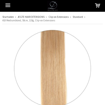
Startsiden
ÆGTE HAIR EXTENSIONS
Clip-on Extensions
Standard
#18 Mediumblond, 50cm, 110g, Clip-on Extensions
Produktet er blevet tilføjet til din indkøbskurv