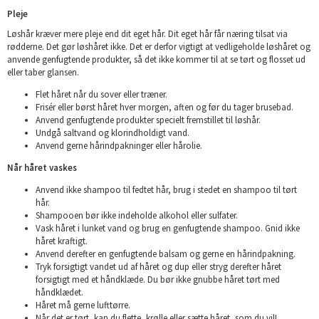
Pleje
Løshår kræver mere pleje end dit eget hår. Dit eget hår får næring tilsat via
rødderne. Det gør løshåret ikke. Det er derfor vigtigt at vedligeholde løshåret og
anvende genfugtende produkter, så det ikke kommer til at se tørt og flosset ud
eller taber glansen.
Flet håret når du sover eller træner.
Frisér eller børst håret hver morgen, aften og før du tager brusebad.
Anvend genfugtende produkter specielt fremstillet til løshår.
Undgå saltvand og klorindholdigt vand.
Anvend gerne hårindpakninger eller hårolie.
Når håret vaskes
Anvend ikke shampoo til fedtet hår, brug i stedet en shampoo til tørt
hår.
Shampooen bør ikke indeholde alkohol eller sulfater.
Vask håret i lunket vand og brug en genfugtende shampoo. Gnid ikke
håret kraftigt.
Anvend derefter en genfugtende balsam og gerne en hårindpakning.
Tryk forsigtigt vandet ud af håret og dup eller stryg derefter håret
forsigtigt med et håndklæde. Du bør ikke gnubbe håret tørt med
håndklædet.
Håret må gerne lufttørre.
Når det er tørt, kan du flette, krølle eller sætte håret, som du vil!.