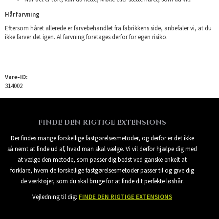
Hårfarvning
Eftersom håret allerede er farvebehandlet fra fabrikkens side, anbefaler vi, at du
ikke farver det igen. Al farvning foretages derfor for egen risiko.
Vare-ID:
314002
FINDE DEN RIGTIGE EXTENSIONS
Der findes mange forskellige fastgørelsesmetoder, og derfor er det ikke
så nemt at finde ud af, hvad man skal vælge. Vi vil derfor hjælpe dig med
at vælge den metode, som passer dig bedst ved ganske enkelt at
forklare, hvem de forskellige fastgørelsesmetoder passer til og give dig
de værktøjer, som du skal bruge for at finde dit perfekte løshår.
Vejledning til dig:
FINDE DEN RIGTIGE EXTENSIONS