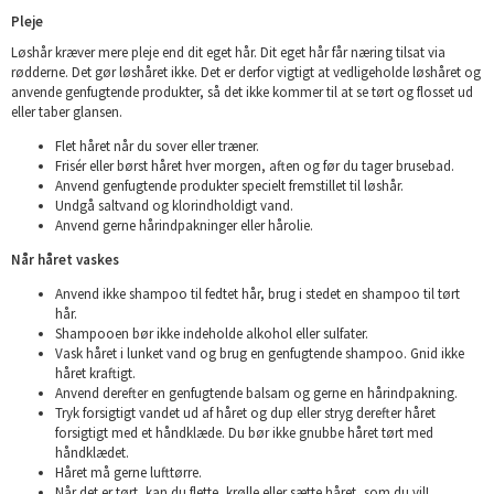
Pleje
Løshår kræver mere pleje end dit eget hår. Dit eget hår får næring tilsat via
rødderne. Det gør løshåret ikke. Det er derfor vigtigt at vedligeholde løshåret og
anvende genfugtende produkter, så det ikke kommer til at se tørt og flosset ud
eller taber glansen.
Flet håret når du sover eller træner.
Frisér eller børst håret hver morgen, aften og før du tager brusebad.
Anvend genfugtende produkter specielt fremstillet til løshår.
Undgå saltvand og klorindholdigt vand.
Anvend gerne hårindpakninger eller hårolie.
Når håret vaskes
Anvend ikke shampoo til fedtet hår, brug i stedet en shampoo til tørt
hår.
Shampooen bør ikke indeholde alkohol eller sulfater.
Vask håret i lunket vand og brug en genfugtende shampoo. Gnid ikke
håret kraftigt.
Anvend derefter en genfugtende balsam og gerne en hårindpakning.
Tryk forsigtigt vandet ud af håret og dup eller stryg derefter håret
forsigtigt med et håndklæde. Du bør ikke gnubbe håret tørt med
håndklædet.
Håret må gerne lufttørre.
Når det er tørt, kan du flette, krølle eller sætte håret, som du vil!.