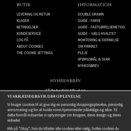
BUTIK
INFORMATION
LEVERING OG RETUR
DOUBLE DRAWN
KLAGER
GUIDE - FARVE
BETINGELSER
GUIDE - FASTGØRELSEMETOD
KUNDESERVICE
GUIDE – VÆLG KVALITET
LOG PÅ
MONTERING & FJERNELSE
ABOUT COOKIES
OM FIRMAET
THE COOKIE SETTINGS
PLEJE
SPØRGSMÅL & SVAR
NYHEDSBREV
NYHEDSBREV
Få de bedste tilbud og
VI SKRÆDDERSYR DIN OPLEVELSE
spændende nye produkter!
Vi bruger cookies til at give dig en personlig shoppingoplevelse, personlig
annoncering og for at holde vores hjemmesider pålidelige og sikre. Til
dette formål indsamler vi oplysninger om brugere, deres design og deres
enheder.
Klik på "Okay", hvis du tillader alle cookies eller vælg, hvilke cookies du