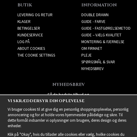
BUTIK
INFORMATION
LEVERING OG RETUR
DOUBLE DRAWN
KLAGER
GUIDE - FARVE
BETINGELSER
GUIDE - FASTGØRELSEMETOD
KUNDESERVICE
GUIDE – VÆLG KVALITET
LOG PÅ
MONTERING & FJERNELSE
ABOUT COOKIES
OM FIRMAET
THE COOKIE SETTINGS
PLEJE
SPØRGSMÅL & SVAR
NYHEDSBREV
NYHEDSBREV
Få de bedste tilbud og
VI SKRÆDDERSYR DIN OPLEVELSE
spændende nye produkter!
Vi bruger cookies til at give dig en personlig shoppingoplevelse, personlig
annoncering og for at holde vores hjemmesider pålidelige og sikre. Til
dette formål indsamler vi oplysninger om brugere, deres design og deres
enheder.
Klik på "Okay", hvis du tillader alle cookies eller vælg, hvilke cookies du