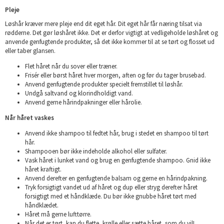
Pleje
Løshår kræver mere pleje end dit eget hår. Dit eget hår får næring tilsat via
rødderne. Det gør løshåret ikke. Det er derfor vigtigt at vedligeholde løshåret og
anvende genfugtende produkter, så det ikke kommer til at se tørt og flosset ud
eller taber glansen.
Flet håret når du sover eller træner.
Frisér eller børst håret hver morgen, aften og før du tager brusebad.
Anvend genfugtende produkter specielt fremstillet til løshår.
Undgå saltvand og klorindholdigt vand.
Anvend gerne hårindpakninger eller hårolie.
Når håret vaskes
Anvend ikke shampoo til fedtet hår, brug i stedet en shampoo til tørt
hår.
Shampooen bør ikke indeholde alkohol eller sulfater.
Vask håret i lunket vand og brug en genfugtende shampoo. Gnid ikke
håret kraftigt.
Anvend derefter en genfugtende balsam og gerne en hårindpakning.
Tryk forsigtigt vandet ud af håret og dup eller stryg derefter håret
forsigtigt med et håndklæde. Du bør ikke gnubbe håret tørt med
håndklædet.
Håret må gerne lufttørre.
Når det er tørt, kan du flette, krølle eller sætte håret, som du vil!.