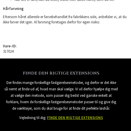
Hårfarvning
Eftersom håret allerede er farvebehandlet fra fabrikkens side, anbefaler vi, at du
ikke farver det igen. Al farvning foretages derfor for egen risiko.
Vare-ID:
317024
FINDE DEN RIGTIGE EXTENSIONS
Der findes mange forskellige fastgørelsesmetoder, og derfor er det ikke
så nemt at finde ud af, hvad man skal vælge. Vi vil derfor hjælpe dig med
at vælge den metode, som passer dig bedst ved ganske enkelt at
forklare, hvem de forskellige fastgørelsesmetoder passer til og give dig
de værktøjer, som du skal bruge for at finde dit perfekte løshår.
Vejledning til dig:
FINDE DEN RIGTIGE EXTENSIONS