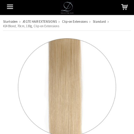
Startsiden
ÆGTE HAIR EXTENSIONS
Clip-on Extensions
Standard
#24 Blond, 70cm, 130g, Clip-on Extensions
Produktet er blevet tilføjet til din indkøbskurv