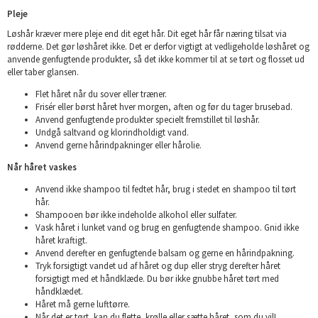
Pleje
Løshår kræver mere pleje end dit eget hår. Dit eget hår får næring tilsat via
rødderne. Det gør løshåret ikke. Det er derfor vigtigt at vedligeholde løshåret og
anvende genfugtende produkter, så det ikke kommer til at se tørt og flosset ud
eller taber glansen.
Flet håret når du sover eller træner.
Frisér eller børst håret hver morgen, aften og før du tager brusebad.
Anvend genfugtende produkter specielt fremstillet til løshår.
Undgå saltvand og klorindholdigt vand.
Anvend gerne hårindpakninger eller hårolie.
Når håret vaskes
Anvend ikke shampoo til fedtet hår, brug i stedet en shampoo til tørt
hår.
Shampooen bør ikke indeholde alkohol eller sulfater.
Vask håret i lunket vand og brug en genfugtende shampoo. Gnid ikke
håret kraftigt.
Anvend derefter en genfugtende balsam og gerne en hårindpakning.
Tryk forsigtigt vandet ud af håret og dup eller stryg derefter håret
forsigtigt med et håndklæde. Du bør ikke gnubbe håret tørt med
håndklædet.
Håret må gerne lufttørre.
Når det er tørt, kan du flette, krølle eller sætte håret, som du vil!.