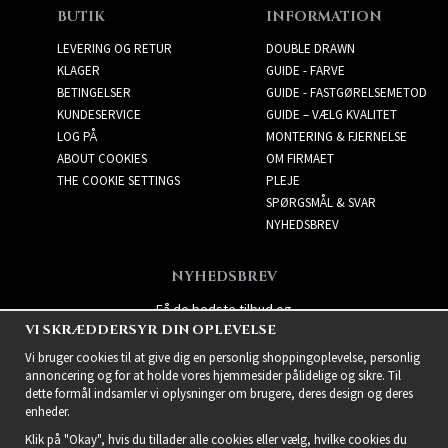
BUTIK
INFORMATION
LEVERING OG RETUR
DOUBLE DRAWN
KLAGER
GUIDE - FARVE
BETINGELSER
GUIDE - FASTGØRELSEMETOD
KUNDESERVICE
GUIDE – VÆLG KVALITET
LOG PÅ
MONTERING & FJERNELSE
ABOUT COOKIES
OM FIRMAET
THE COOKIE SETTINGS
PLEJE
SPØRGSMÅL & SVAR
NYHEDSBREV
NYHEDSBREV
Få de bedste tilbud og
VI SKRÆDDERSYR DIN OPLEVELSE
spændende nye produkter!
Vi bruger cookies til at give dig en personlig shoppingoplevelse, personlig
annoncering og for at holde vores hjemmesider pålidelige og sikre. Til
dette formål indsamler vi oplysninger om brugere, deres design og deres
enheder.
Klik på "Okay", hvis du tillader alle cookies eller vælg, hvilke cookies du