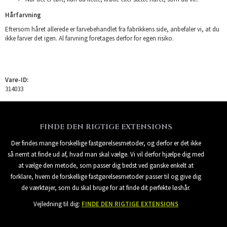
Hårfarvning
Eftersom håret allerede er farvebehandlet fra fabrikkens side, anbefaler vi, at du
ikke farver det igen. Al farvning foretages derfor for egen risiko.
Vare-ID:
314033
FINDE DEN RIGTIGE EXTENSIONS
Der findes mange forskellige fastgørelsesmetoder, og derfor er det ikke
så nemt at finde ud af, hvad man skal vælge. Vi vil derfor hjælpe dig med
at vælge den metode, som passer dig bedst ved ganske enkelt at
forklare, hvem de forskellige fastgørelsesmetoder passer til og give dig
de værktøjer, som du skal bruge for at finde dit perfekte løshår.
Vejledning til dig:
FINDE DEN RIGTIGE EXTENSIONS