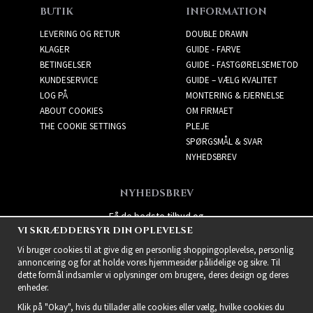
BUTIK
INFORMATION
LEVERING OG RETUR
DOUBLE DRAWN
KLAGER
GUIDE - FARVE
BETINGELSER
GUIDE - FASTGØRELSEMETOD
KUNDESERVICE
GUIDE – VÆLG KVALITET
LOG PÅ
MONTERING & FJERNELSE
ABOUT COOKIES
OM FIRMAET
THE COOKIE SETTINGS
PLEJE
SPØRGSMÅL & SVAR
NYHEDSBREV
NYHEDSBREV
Få de bedste tilbud og
VI SKRÆDDERSYR DIN OPLEVELSE
spændende nye produkter!
Vi bruger cookies til at give dig en personlig shoppingoplevelse, personlig
annoncering og for at holde vores hjemmesider pålidelige og sikre. Til
dette formål indsamler vi oplysninger om brugere, deres design og deres
enheder.
Klik på "Okay", hvis du tillader alle cookies eller vælg, hvilke cookies du