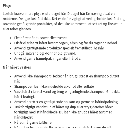
Pleje
Løshår kræver mere pleje end dit eget hår. Dit eget hår får næring tilsat via
rødderne. Det gør løshåret ikke. Det er derfor vigtigt at vedligeholde løshåret og
anvende genfugtende produkter, så det ikke kommer til at se tørt og flosset ud
eller taber glansen.
Flet håret når du sover eller træner.
Frisér eller børst håret hver morgen, aften og før du tager brusebad.
Anvend genfugtende produkter specielt fremstillet til løshår.
Undgå saltvand og klorindholdigt vand.
Anvend gerne hårindpakninger eller hårolie.
Når håret vaskes
Anvend ikke shampoo til fedtet hår, brug i stedet en shampoo til tørt
hår.
Shampooen bør ikke indeholde alkohol eller sulfater.
Vask håret i lunket vand og brug en genfugtende shampoo. Gnid ikke
håret kraftigt.
Anvend derefter en genfugtende balsam og gerne en hårindpakning.
Tryk forsigtigt vandet ud af håret og dup eller stryg derefter håret
forsigtigt med et håndklæde. Du bør ikke gnubbe håret tørt med
håndklædet.
Håret må gerne lufttørre.
Når det er tørt, kan du flette, krølle eller sætte håret, som du vil!.