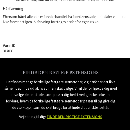
Hårfarvning
Eftersom håret allerede er farvebehandlet fra fabrikkens side, anbefaler vi, at du
ikke farver det igen. Al farvning foretages derfor for egen risiko.
Vare-ID:
317033
FINDE DEN RIGTIGE EXTENSIONS
Der findes mange forskellige fastgørelsesmetoder, og derfor er det ikke
så nemt at finde ud af, hvad man skal vælge. Vi vil derfor hjælpe dig med
at vælge den metode, som passer dig bedst ved ganske enkelt at
forklare, hvem de forskellige fastgørelsesmetoder passer til og give dig
de værktøjer, som du skal bruge for at finde dit perfekte løshår.
Vejledning til dig:
FINDE DEN RIGTIGE EXTENSIONS