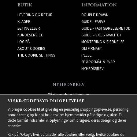
BUTIK
INFORMATION
LEVERING OG RETUR
DOUBLE DRAWN
KLAGER
GUIDE - FARVE
BETINGELSER
GUIDE - FASTGØRELSEMETOD
KUNDESERVICE
GUIDE – VÆLG KVALITET
LOG PÅ
MONTERING & FJERNELSE
ABOUT COOKIES
OM FIRMAET
THE COOKIE SETTINGS
PLEJE
SPØRGSMÅL & SVAR
NYHEDSBREV
NYHEDSBREV
Få de bedste tilbud og
VI SKRÆDDERSYR DIN OPLEVELSE
spændende nye produkter!
Vi bruger cookies til at give dig en personlig shoppingoplevelse, personlig
annoncering og for at holde vores hjemmesider pålidelige og sikre. Til
dette formål indsamler vi oplysninger om brugere, deres design og deres
enheder.
Klik på "Okay", hvis du tillader alle cookies eller vælg, hvilke cookies du