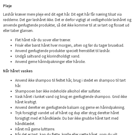
Pleje
Løshår kræver mere pleje end dit eget hår. Dit eget hår får næring tilsat via
rødderne. Det gør løshåret ikke. Det er derfor vigtigt at vedligeholde løshåret og
anvende genfugtende produkter, så det ikke kommer til at se tørt og flosset ud
eller taber glansen.
Flet håret når du sover eller træner.
Frisér eller børst håret hver morgen, aften og før du tager brusebad.
Anvend genfugtende produkter specielt fremstillet til løshår.
Undgå saltvand og klorindholdigt vand.
Anvend gerne hårindpakninger eller hårolie.
Når håret vaskes
Anvend ikke shampoo til fedtet hår, brug i stedet en shampoo til tørt
hår.
Shampooen bør ikke indeholde alkohol eller sulfater.
Vask håret i lunket vand og brug en genfugtende shampoo. Gnid ikke
håret kraftigt.
Anvend derefter en genfugtende balsam og gerne en hårindpakning.
Tryk forsigtigt vandet ud af håret og dup eller stryg derefter håret
forsigtigt med et håndklæde. Du bør ikke gnubbe håret tørt med
håndklædet.
Håret må gerne lufttørre.
Når det er tørt, kan du flette, krølle eller sætte håret, som du vil!.