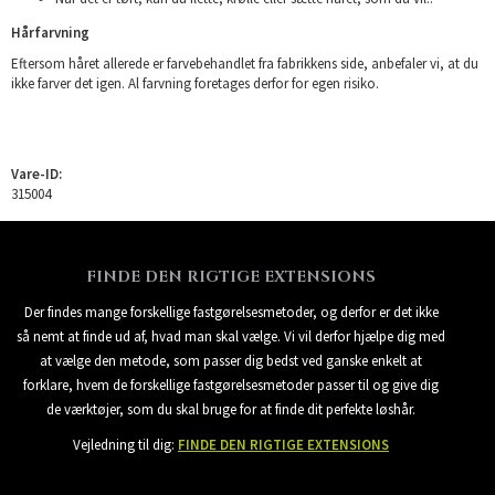
Hårfarvning
Eftersom håret allerede er farvebehandlet fra fabrikkens side, anbefaler vi, at du
ikke farver det igen. Al farvning foretages derfor for egen risiko.
Vare-ID:
315004
FINDE DEN RIGTIGE EXTENSIONS
Der findes mange forskellige fastgørelsesmetoder, og derfor er det ikke
så nemt at finde ud af, hvad man skal vælge. Vi vil derfor hjælpe dig med
at vælge den metode, som passer dig bedst ved ganske enkelt at
forklare, hvem de forskellige fastgørelsesmetoder passer til og give dig
de værktøjer, som du skal bruge for at finde dit perfekte løshår.
Vejledning til dig:
FINDE DEN RIGTIGE EXTENSIONS