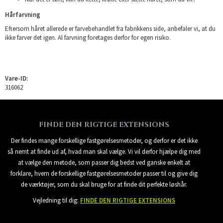
Hårfarvning
Eftersom håret allerede er farvebehandlet fra fabrikkens side, anbefaler vi, at du
ikke farver det igen. Al farvning foretages derfor for egen risiko.
Vare-ID:
316062
FINDE DEN RIGTIGE EXTENSIONS
Der findes mange forskellige fastgørelsesmetoder, og derfor er det ikke
så nemt at finde ud af, hvad man skal vælge. Vi vil derfor hjælpe dig med
at vælge den metode, som passer dig bedst ved ganske enkelt at
forklare, hvem de forskellige fastgørelsesmetoder passer til og give dig
de værktøjer, som du skal bruge for at finde dit perfekte løshår.
Vejledning til dig:
FINDE DEN RIGTIGE EXTENSIONS