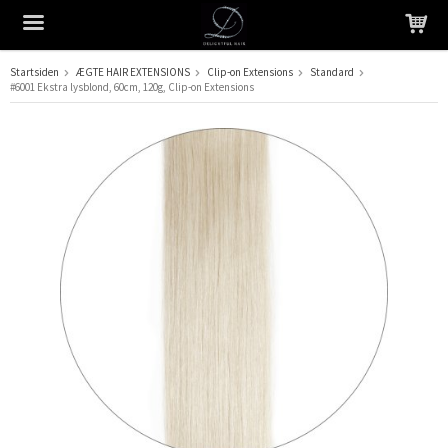
Startsiden
ÆGTE HAIR EXTENSIONS
Clip-on Extensions
Standard
#6001 Ekstra lysblond, 60cm, 120g, Clip-on Extensions
Produktet er blevet tilføjet til din indkøbskurv