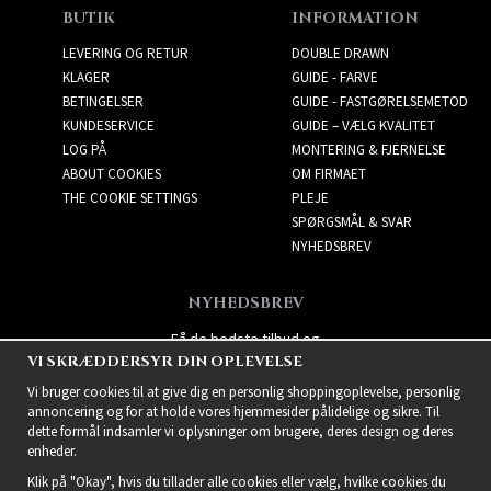
BUTIK
INFORMATION
LEVERING OG RETUR
DOUBLE DRAWN
KLAGER
GUIDE - FARVE
BETINGELSER
GUIDE - FASTGØRELSEMETOD
KUNDESERVICE
GUIDE – VÆLG KVALITET
LOG PÅ
MONTERING & FJERNELSE
ABOUT COOKIES
OM FIRMAET
THE COOKIE SETTINGS
PLEJE
SPØRGSMÅL & SVAR
NYHEDSBREV
NYHEDSBREV
Få de bedste tilbud og
VI SKRÆDDERSYR DIN OPLEVELSE
spændende nye produkter!
Vi bruger cookies til at give dig en personlig shoppingoplevelse, personlig
annoncering og for at holde vores hjemmesider pålidelige og sikre. Til
dette formål indsamler vi oplysninger om brugere, deres design og deres
enheder.
Klik på "Okay", hvis du tillader alle cookies eller vælg, hvilke cookies du