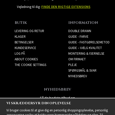
Vejledning til dig:
FINDE DEN RIGTIGE EXTENSIONS
BUTIK
INFORMATION
LEVERING OG RETUR
DOUBLE DRAWN
KLAGER
GUIDE - FARVE
BETINGELSER
GUIDE - FASTGØRELSEMETOD
KUNDESERVICE
GUIDE – VÆLG KVALITET
LOG PÅ
MONTERING & FJERNELSE
ABOUT COOKIES
OM FIRMAET
THE COOKIE SETTINGS
PLEJE
SPØRGSMÅL & SVAR
NYHEDSBREV
NYHEDSBREV
Få de bedste tilbud og
VI SKRÆDDERSYR DIN OPLEVELSE
spændende nye produkter!
Vi bruger cookies til at give dig en personlig shoppingoplevelse, personlig
annoncering og for at holde vores hjemmesider pålidelige og sikre. Til