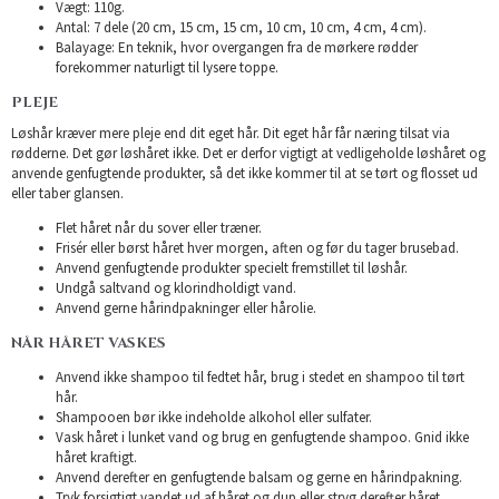
Vægt: 110g.
Antal: 7 dele (20 cm, 15 cm, 15 cm, 10 cm, 10 cm, 4 cm, 4 cm).
Balayage: En teknik, hvor overgangen fra de mørkere rødder
forekommer naturligt til lysere toppe.
PLEJE
Løshår kræver mere pleje end dit eget hår. Dit eget hår får næring tilsat via
rødderne. Det gør løshåret ikke. Det er derfor vigtigt at vedligeholde løshåret og
anvende genfugtende produkter, så det ikke kommer til at se tørt og flosset ud
eller taber glansen.
Flet håret når du sover eller træner.
Frisér eller børst håret hver morgen, aften og før du tager brusebad.
Anvend genfugtende produkter specielt fremstillet til løshår.
Undgå saltvand og klorindholdigt vand.
Anvend gerne hårindpakninger eller hårolie.
NÅR HÅRET VASKES
Anvend ikke shampoo til fedtet hår, brug i stedet en shampoo til tørt
hår.
Shampooen bør ikke indeholde alkohol eller sulfater.
Vask håret i lunket vand og brug en genfugtende shampoo. Gnid ikke
håret kraftigt.
Anvend derefter en genfugtende balsam og gerne en hårindpakning.
Tryk forsigtigt vandet ud af håret og dup eller stryg derefter håret