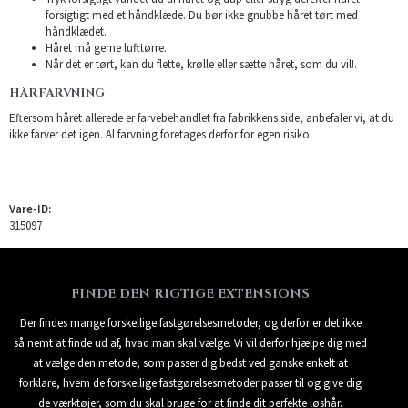
forsigtigt med et håndklæde. Du bør ikke gnubbe håret tørt med
håndklædet.
Håret må gerne lufttørre.
Når det er tørt, kan du flette, krølle eller sætte håret, som du vil!.
HÅRFARVNING
Eftersom håret allerede er farvebehandlet fra fabrikkens side, anbefaler vi, at du
ikke farver det igen. Al farvning foretages derfor for egen risiko.
Vare-ID:
315097
FINDE DEN RIGTIGE EXTENSIONS
Der findes mange forskellige fastgørelsesmetoder, og derfor er det ikke
så nemt at finde ud af, hvad man skal vælge. Vi vil derfor hjælpe dig med
at vælge den metode, som passer dig bedst ved ganske enkelt at
forklare, hvem de forskellige fastgørelsesmetoder passer til og give dig
de værktøjer, som du skal bruge for at finde dit perfekte løshår.