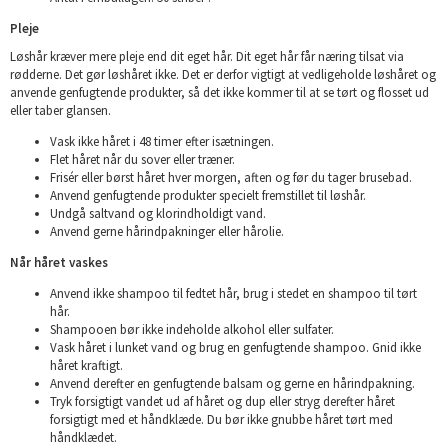
Pleje
Løshår kræver mere pleje end dit eget hår. Dit eget hår får næring tilsat via
rødderne. Det gør løshåret ikke. Det er derfor vigtigt at vedligeholde løshåret og
anvende genfugtende produkter, så det ikke kommer til at se tørt og flosset ud
eller taber glansen.
Vask ikke håret i 48 timer efter isætningen.
Flet håret når du sover eller træner.
Frisér eller børst håret hver morgen, aften og før du tager brusebad.
Anvend genfugtende produkter specielt fremstillet til løshår.
Undgå saltvand og klorindholdigt vand.
Anvend gerne hårindpakninger eller hårolie.
Når håret vaskes
Anvend ikke shampoo til fedtet hår, brug i stedet en shampoo til tørt
hår.
Shampooen bør ikke indeholde alkohol eller sulfater.
Vask håret i lunket vand og brug en genfugtende shampoo. Gnid ikke
håret kraftigt.
Anvend derefter en genfugtende balsam og gerne en hårindpakning.
Tryk forsigtigt vandet ud af håret og dup eller stryg derefter håret
forsigtigt med et håndklæde. Du bør ikke gnubbe håret tørt med
håndklædet.