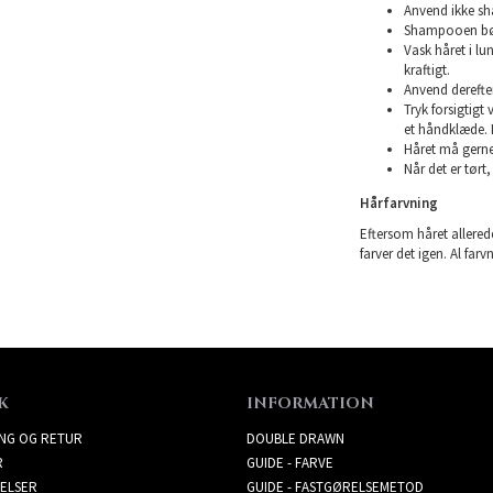
Anvend ikke sha
Shampooen bør 
Vask håret i l
kraftigt.
Anvend derefte
Tryk forsigtigt
et håndklæde. 
Håret må gerne 
Når det er tørt,
Hårfarvning
Eftersom håret allerede
farver det igen. Al farv
K
INFORMATION
ING OG RETUR
DOUBLE DRAWN
R
GUIDE - FARVE
ELSER
GUIDE - FASTGØRELSEMETOD