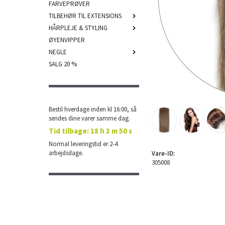
FARVEPRØVER
TILBEHØR TIL EXTENSIONS
HÅRPLEJE & STYLING
ØYENVIPPER
NEGLE
SALG 20 %
Bestil hverdage inden kl 16:00, så
sendes dine varer samme dag.
Tid tilbage:
18 h 3 m 49 s
Normal leveringstid er 2-4
arbejdsdage.
Vare-ID:
305008