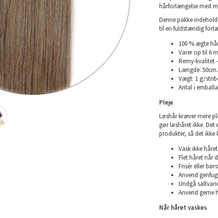
hårforlængelse med mi
Denne pakke indeholder 
til en fuldstændig forl
100 % ægte hår
Varer op til 6 
Remy-kvalitet -
Længde: 50cm.
Vægt: 1 g/strib
Antal i emballag
Pleje
Løshår kræver mere plej
gør løshåret ikke. Det
produkter, så det ikke 
Vask ikke håret 
Flet håret når d
Frisér eller bø
Anvend genfugte
Undgå saltvand
Anvend gerne h
Når håret vaskes