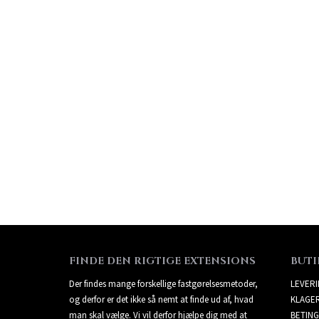
FINDE DEN RIGTIGE EXTENSIONS
BUTI
Der findes mange forskellige fastgørelsesmetoder,
LEVER
og derfor er det ikke så nemt at finde ud af, hvad
KLAGE
man skal vælge. Vi vil derfor hjælpe dig med at
BETING