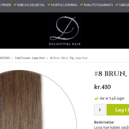
E PRISER
KØB OG DELBETAL
HURTIG LEVERING
KVALITETSGARANTI
UBEGR
NSIONS
Cold Fusion - Loop Hair
#8 Brun, 50cm, 50g, Loop Hair
#8 BRUN,
kr.410
der er 5 på lager
Læg i 
Beskrivelse:
Loop hair kaldes også c