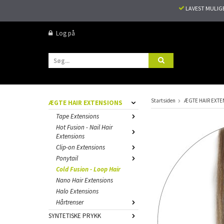
LAVEST MULIG
Log på
Startsiden
ÆGTE HAIR EXTE
ÆGTE HAIR EXTENSIONS
Tape Extensions
Hot Fusion - Nail Hair
Extensions
Clip-on Extensions
Ponytail
Cold Fusion - Loop Hair
Nano Hair Extensions
Halo Extensions
Hårtrenser
SYNTETISKE PRYKK