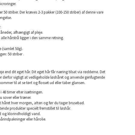
croringer.
50 striber. Der kræves 2-3 pakker (100-150 striber) af denne vare
ængelse.
.
måneder, afhængigt af pleje.
 alle hårstrå ligger i den samme retning.
e (samlet 50g).
en: 50 striber .
e end dit eget hår. Dit eget hår får næring tilsat via rødderne. Det
 er derfor vigtigt at vedligeholde løshåret og anvende genfugtende
kommer til at se tørt og flosset ud eller taber glansen.
i 48 timer efter isætningen.
u sover eller træner.
rst håret hver morgen, aften og før du tager brusebad.
nde produkter specielt fremstillet til løshår.
 og klorindholdigt vand.
årindpakninger eller hårolie.