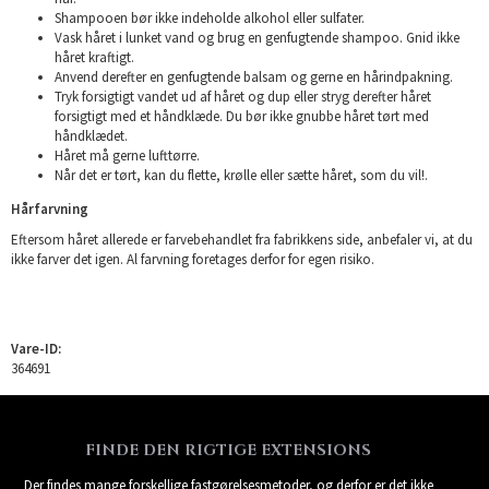
Shampooen bør ikke indeholde alkohol eller sulfater.
Vask håret i lunket vand og brug en genfugtende shampoo. Gnid ikke
håret kraftigt.
Anvend derefter en genfugtende balsam og gerne en hårindpakning.
Tryk forsigtigt vandet ud af håret og dup eller stryg derefter håret
forsigtigt med et håndklæde. Du bør ikke gnubbe håret tørt med
håndklædet.
Håret må gerne lufttørre.
Når det er tørt, kan du flette, krølle eller sætte håret, som du vil!.
Hårfarvning
Eftersom håret allerede er farvebehandlet fra fabrikkens side, anbefaler vi, at du
ikke farver det igen. Al farvning foretages derfor for egen risiko.
Vare-ID:
364691
FINDE DEN RIGTIGE EXTENSIONS
Der findes mange forskellige fastgørelsesmetoder, og derfor er det ikke