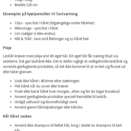
Bredde 120 cm.
Eksempler på hjælpemidler til fastsætning
Clips - syes fast i håret (tilgængelige under tilbehør).
Mikroringe - syes fast i håret.
Lim (sælger vi ikke endnu).
Nål & Tråd - lave små fletninger og sy håret fast.
Pleje
Løshår kræver mere pleje end dit eget hår. Dit eget hår får næring tilsat via
rødderne. Det gør løshåret ikke. Det er derfor vigtigt at vedligeholde løshåret og
anvende genfugtende produkter, så det ikke kommer til at se tørt og flosset ud
eller taber glansen.
Vask ikke håret i 48 timer efter isætningen.
Flet håret når du sover eller træner.
Frisér eller børst håret hver morgen, aften og før du tager brusebad.
Anvend genfugtende produkter specielt fremstillet til løshår.
Undgå saltvand og klorindholdigt vand.
Anvend gerne hårindpakninger eller hårolie.
Når håret vaskes
Anvend ikke shampoo til fedtet hår, brug i stedet en shampoo til tørt
hår.