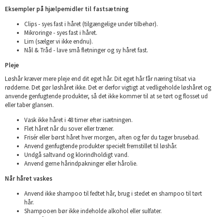
Eksempler på hjælpemidler til fastsætning
Clips - syes fast i håret (tilgængelige under tilbehør).
Mikroringe - syes fast i håret.
Lim (sælger vi ikke endnu).
Nål & Tråd - lave små fletninger og sy håret fast.
Pleje
Løshår kræver mere pleje end dit eget hår. Dit eget hår får næring tilsat via
rødderne. Det gør løshåret ikke. Det er derfor vigtigt at vedligeholde løshåret og
anvende genfugtende produkter, så det ikke kommer til at se tørt og flosset ud
eller taber glansen.
Vask ikke håret i 48 timer efter isætningen.
Flet håret når du sover eller træner.
Frisér eller børst håret hver morgen, aften og før du tager brusebad.
Anvend genfugtende produkter specielt fremstillet til løshår.
Undgå saltvand og klorindholdigt vand.
Anvend gerne hårindpakninger eller hårolie.
Når håret vaskes
Anvend ikke shampoo til fedtet hår, brug i stedet en shampoo til tørt
hår.
Shampooen bør ikke indeholde alkohol eller sulfater.