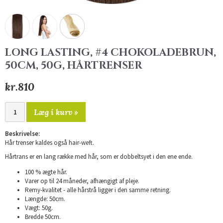
LONG LASTING, #4 CHOKOLADEBRUN,
50CM, 50G, HÅRTRENSER
kr.810
Læg i kurv »
Beskrivelse:
Hår trenser kaldes også hair-weft.
Hårtrans er en lang række med hår, som er dobbeltsyet i den ene ende.
100 % ægte hår.
Varer op til 24 måneder, afhængigt af pleje.
Remy-kvalitet - alle hårstrå ligger i den samme retning.
Længde: 50cm.
Vægt: 50g.
Bredde 50cm.