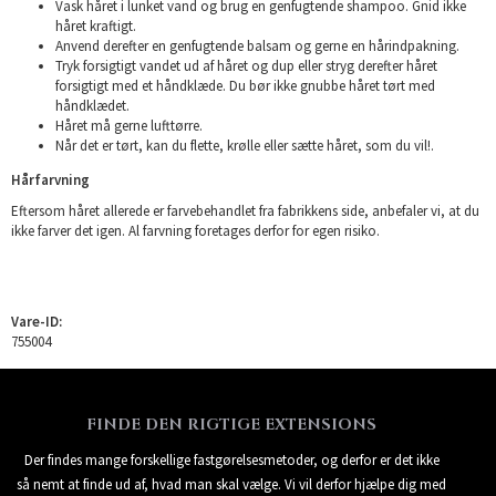
Vask håret i lunket vand og brug en genfugtende shampoo. Gnid ikke
håret kraftigt.
Anvend derefter en genfugtende balsam og gerne en hårindpakning.
Tryk forsigtigt vandet ud af håret og dup eller stryg derefter håret
forsigtigt med et håndklæde. Du bør ikke gnubbe håret tørt med
håndklædet.
Håret må gerne lufttørre.
Når det er tørt, kan du flette, krølle eller sætte håret, som du vil!.
Hårfarvning
Eftersom håret allerede er farvebehandlet fra fabrikkens side, anbefaler vi, at du
ikke farver det igen. Al farvning foretages derfor for egen risiko.
Vare-ID:
755004
FINDE DEN RIGTIGE EXTENSIONS
Der findes mange forskellige fastgørelsesmetoder, og derfor er det ikke
så nemt at finde ud af, hvad man skal vælge. Vi vil derfor hjælpe dig med