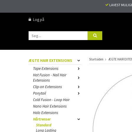
LAVEST MULIG
Log på
Startsiden
ÆGTE HAIR EXTE
ÆGTE HAIR EXTENSIONS
Tape Extensions
Hot Fusion - Nail Hair
Extensions
Clip-on Extensions
Ponytail
Cold Fusion - Loop Hair
Nano Hair Extensions
Halo Extensions
Hårtrenser
Standard
Long Lasting