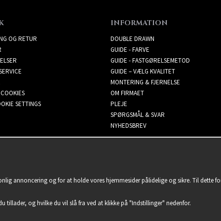
K
INFORMATION
ING OG RETUR
DOUBLE DRAWN
R
GUIDE - FARVE
ELSER
GUIDE - FASTGØRELSEMETOD
SERVICE
GUIDE – VÆLG KVALITET
MONTERING & FJERNELSE
 COOKIES
OM FIRMAET
OKIE SETTINGS
PLEJE
SPØRGSMÅL & SVAR
NYHEDSBREV
sonlig annoncering og for at holde vores hjemmesider pålidelige og sikre. Til dette 
u tillader, og hvilke du vil slå fra ved at klikke på "Indstillinger" nedenfor.