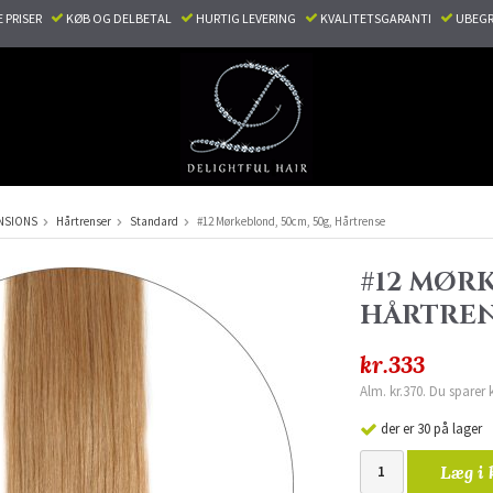
E PRISER
KØB OG DELBETAL
HURTIG LEVERING
KVALITETSGARANTI
UBEGR
NSIONS
Hårtrenser
Standard
#12 Mørkeblond, 50cm, 50g, Hårtrense
#12 MØRK
HÅRTRE
kr.333
Alm. kr.370. Du sparer 
der er 30 på lager
Læg i 