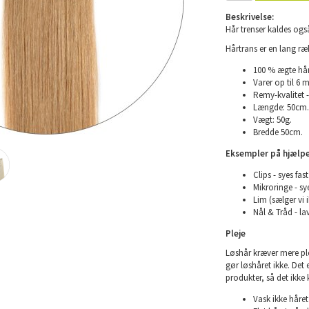
Beskrivelse:
Hår trenser kaldes også
Hårtrans er en lang ræ
100 % ægte hår
Varer op til 6 
Remy-kvalitet -
Længde: 50cm.
Vægt: 50g.
Bredde 50cm.
Eksempler på hjælpe
Clips - syes fas
Mikroringe - sye
Lim (sælger vi 
Nål & Tråd - la
Pleje
Løshår kræver mere plej
gør løshåret ikke. Det
produkter, så det ikke 
Vask ikke håret 