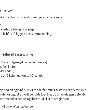
 hair-weft.
kke med hår, som er dobbeltsyet i den ene ende.
.
måneder, afhængigt af pleje.
 alle hårstrå ligger i den samme retning.
midler til fastsætning
t i håret (tilgængelige under tilbehør).
s fast i håret.
ikke endnu).
ve små fletninger og sy håret fast.
e end dit eget hår. Dit eget hår får næring tilsat via rødderne. Det
 er derfor vigtigt at vedligeholde løshåret og anvende genfugtende
kommer til at se tørt og flosset ud eller taber glansen.
i 48 timer efter isætningen.