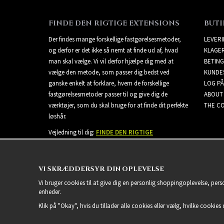
FINDE DEN RIGTIGE EXTENSIONS
BUTI
Der findes mange forskellige fastgørelsesmetoder,
LEVER
og derfor er det ikke så nemt at finde ud af, hvad
KLAGE
man skal vælge. Vi vil derfor hjælpe dig med at
BETING
vælge den metode, som passer dig bedst ved
KUNDE
ganske enkelt at forklare, hvem de forskellige
LOG PÅ
fastgørelsesmetoder passer til og give dig de
ABOUT
værktøjer, som du skal bruge for at finde dit perfekte
THE CO
løshår.
Vejledning til dig:
FINDE DEN RIGTIGE
EXTENSIONS
VI SKRÆDDERSYR DIN OPLEVELSE
Vi bruger cookies til at give dig en personlig shoppingoplevelse, per
enheder.
Klik på "Okay", hvis du tillader alle cookies eller vælg, hvilke cookies d