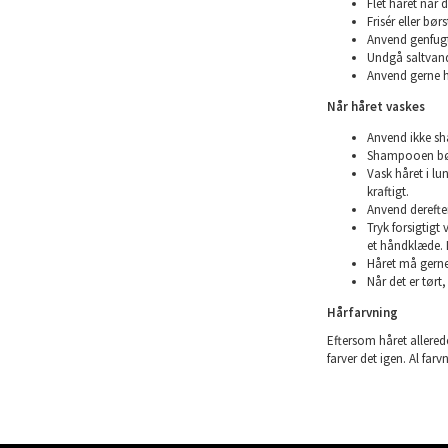
Flet håret når d
Frisér eller bø
Anvend genfugte
Undgå saltvand
Anvend gerne h
Når håret vaskes
Anvend ikke sha
Shampooen bør 
Vask håret i l
kraftigt.
Anvend derefte
Tryk forsigtigt
et håndklæde. 
Håret må gerne 
Når det er tørt,
Hårfarvning
Eftersom håret allerede
farver det igen. Al farv