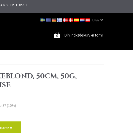
ÆNSET RETURRET
Din indkøbskurv er tom!
0
EBLOND, 50CM, 50G,
NSE
kr.37 (10%)
kurv »