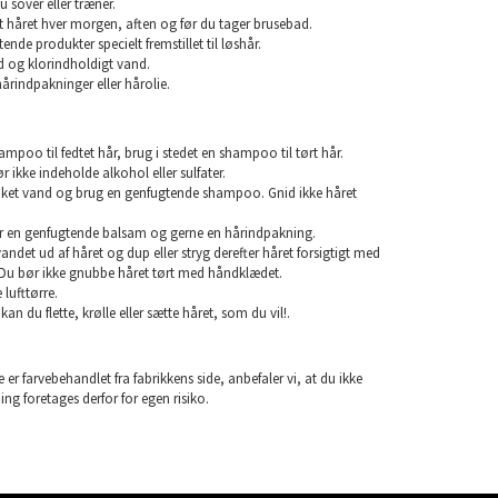
u sover eller træner.
rst håret hver morgen, aften og før du tager brusebad.
nde produkter specielt fremstillet til løshår.
 og klorindholdigt vand.
årindpakninger eller hårolie.
mpoo til fedtet hår, brug i stedet en shampoo til tørt hår.
ikke indeholde alkohol eller sulfater.
unket vand og brug en genfugtende shampoo. Gnid ikke håret
r en genfugtende balsam og gerne en hårindpakning.
 vandet ud af håret og dup eller stryg derefter håret forsigtigt med
Du bør ikke gnubbe håret tørt med håndklædet.
lufttørre.
 kan du flette, krølle eller sætte håret, som du vil!.
 er farvebehandlet fra fabrikkens side, anbefaler vi, at du ikke
ning foretages derfor for egen risiko.