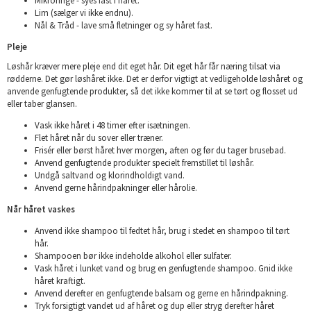
Mikroringe - syes fast i håret.
Lim (sælger vi ikke endnu).
Nål & Tråd - lave små fletninger og sy håret fast.
Pleje
Løshår kræver mere pleje end dit eget hår. Dit eget hår får næring tilsat via
rødderne. Det gør løshåret ikke. Det er derfor vigtigt at vedligeholde løshåret og
anvende genfugtende produkter, så det ikke kommer til at se tørt og flosset ud
eller taber glansen.
Vask ikke håret i 48 timer efter isætningen.
Flet håret når du sover eller træner.
Frisér eller børst håret hver morgen, aften og før du tager brusebad.
Anvend genfugtende produkter specielt fremstillet til løshår.
Undgå saltvand og klorindholdigt vand.
Anvend gerne hårindpakninger eller hårolie.
Når håret vaskes
Anvend ikke shampoo til fedtet hår, brug i stedet en shampoo til tørt
hår.
Shampooen bør ikke indeholde alkohol eller sulfater.
Vask håret i lunket vand og brug en genfugtende shampoo. Gnid ikke
håret kraftigt.
Anvend derefter en genfugtende balsam og gerne en hårindpakning.
Tryk forsigtigt vandet ud af håret og dup eller stryg derefter håret