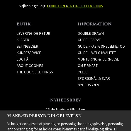
Vejledning til dig:
FINDE DEN RIGTIGE EXTENSIONS
BUTIK
INFORMATION
LEVERING OG RETUR
DOUBLE DRAWN
KLAGER
GUIDE - FARVE
BETINGELSER
GUIDE - FASTGØRELSEMETOD
KUNDESERVICE
GUIDE – VÆLG KVALITET
LOG PÅ
MONTERING & FJERNELSE
ABOUT COOKIES
OM FIRMAET
THE COOKIE SETTINGS
PLEJE
SPØRGSMÅL & SVAR
NYHEDSBREV
NYHEDSBREV
Få de bedste tilbud og
VI SKRÆDDERSYR DIN OPLEVELSE
spændende nye produkter!
Vi bruger cookies til at give dig en personlig shoppingoplevelse, personlig
annoncering og for at holde vores hjemmesider pålidelige og sikre. Til