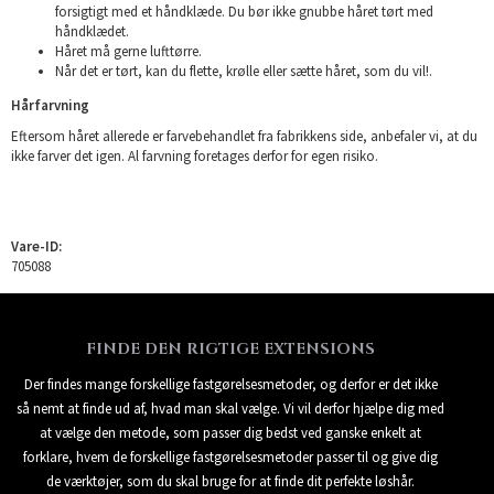
forsigtigt med et håndklæde. Du bør ikke gnubbe håret tørt med
håndklædet.
Håret må gerne lufttørre.
Når det er tørt, kan du flette, krølle eller sætte håret, som du vil!.
Hårfarvning
Eftersom håret allerede er farvebehandlet fra fabrikkens side, anbefaler vi, at du
ikke farver det igen. Al farvning foretages derfor for egen risiko.
Vare-ID:
705088
FINDE DEN RIGTIGE EXTENSIONS
Der findes mange forskellige fastgørelsesmetoder, og derfor er det ikke
så nemt at finde ud af, hvad man skal vælge. Vi vil derfor hjælpe dig med
at vælge den metode, som passer dig bedst ved ganske enkelt at
forklare, hvem de forskellige fastgørelsesmetoder passer til og give dig
de værktøjer, som du skal bruge for at finde dit perfekte løshår.