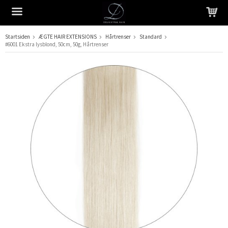
Startsiden
ÆGTE HAIR EXTENSIONS
Hårtrenser
Standard
#6001 Ekstra lysblond, 50cm, 50g, Hårtrenser
Produktet er blevet tilføjet til din indkøbskurv