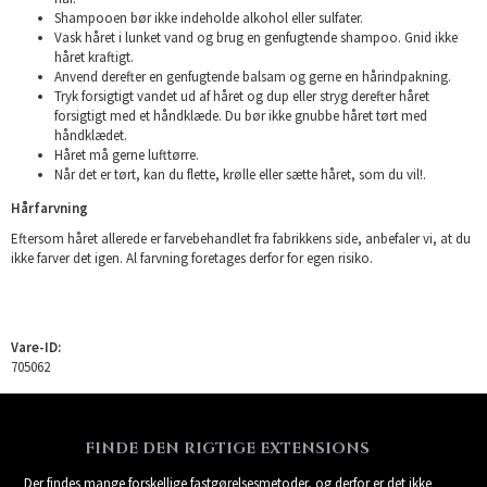
Shampooen bør ikke indeholde alkohol eller sulfater.
Vask håret i lunket vand og brug en genfugtende shampoo. Gnid ikke
håret kraftigt.
Anvend derefter en genfugtende balsam og gerne en hårindpakning.
Tryk forsigtigt vandet ud af håret og dup eller stryg derefter håret
forsigtigt med et håndklæde. Du bør ikke gnubbe håret tørt med
håndklædet.
Håret må gerne lufttørre.
Når det er tørt, kan du flette, krølle eller sætte håret, som du vil!.
Hårfarvning
Eftersom håret allerede er farvebehandlet fra fabrikkens side, anbefaler vi, at du
ikke farver det igen. Al farvning foretages derfor for egen risiko.
Vare-ID:
705062
FINDE DEN RIGTIGE EXTENSIONS
Der findes mange forskellige fastgørelsesmetoder, og derfor er det ikke