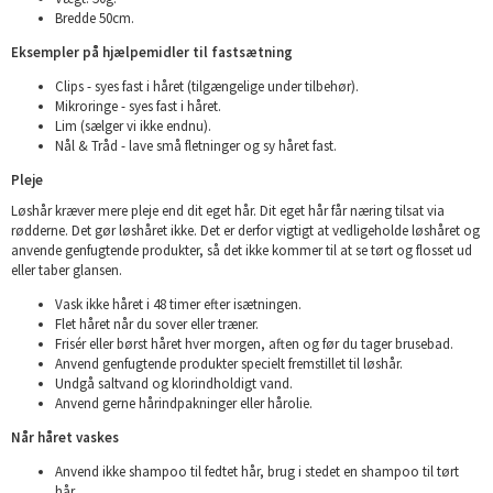
Bredde 50cm.
Eksempler på hjælpemidler til fastsætning
Clips - syes fast i håret (tilgængelige under tilbehør).
Mikroringe - syes fast i håret.
Lim (sælger vi ikke endnu).
Nål & Tråd - lave små fletninger og sy håret fast.
Pleje
Løshår kræver mere pleje end dit eget hår. Dit eget hår får næring tilsat via
rødderne. Det gør løshåret ikke. Det er derfor vigtigt at vedligeholde løshåret og
anvende genfugtende produkter, så det ikke kommer til at se tørt og flosset ud
eller taber glansen.
Vask ikke håret i 48 timer efter isætningen.
Flet håret når du sover eller træner.
Frisér eller børst håret hver morgen, aften og før du tager brusebad.
Anvend genfugtende produkter specielt fremstillet til løshår.
Undgå saltvand og klorindholdigt vand.
Anvend gerne hårindpakninger eller hårolie.
Når håret vaskes
Anvend ikke shampoo til fedtet hår, brug i stedet en shampoo til tørt
hår.