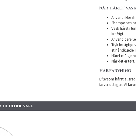
NÅR HÅRET VAS
Anvend ikke sha
Shampooen bør 
Vask håret i l
kraftigt.
Anvend derefte
Tryk forsigtigt
et håndklæde. 
Håret må gerne 
Når det er tørt,
HÅRFARVNING
Eftersom håret allerede
farver det igen. Al farv
 TIL DENNE VARE