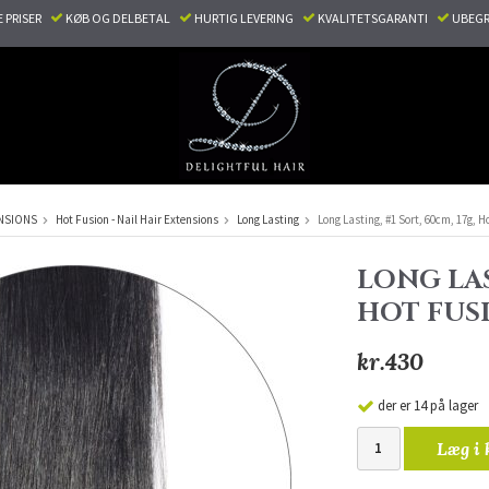
E PRISER
KØB OG DELBETAL
HURTIG LEVERING
KVALITETSGARANTI
UBEGR
NSIONS
Hot Fusion - Nail Hair Extensions
Long Lasting
Long Lasting, #1 Sort, 60cm, 17g, 
LONG LAS
HOT FUS
kr.430
der er 14 på lager
Læg i 