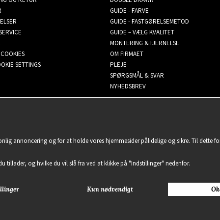
R
GUIDE - FARVE
ELSER
GUIDE - FASTGØRELSEMETOD
SERVICE
GUIDE – VÆLG KVALITET
MONTERING & FJERNELSE
 COOKIES
OM FIRMAET
OKIE SETTINGS
PLEJE
SPØRGSMÅL & SVAR
NYHEDSBREV
sonlig annoncering og for at holde vores hjemmesider pålidelige og sikre. Til dette 
u tillader, og hvilke du vil slå fra ved at klikke på "Indstillinger" nedenfor.
llinger
Kun nødvendigt
Ok
2021 Delightful Hair