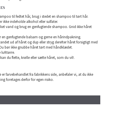
KES
mpoo til fedtet hår, brug i stedet en shampoo til tørt hår.
ikke indeholde alkohol eller sulfater.
unket vand og brug en genfugtende shampoo. Gnid ikke håret
r en genfugtende balsam og gerne en hårindpakning.
 vandet ud af håret og dup eller stryg derefter håret forsigtigt med
Du bør ikke gnubbe håret tørt med håndklædet.
lufttørre.
 kan du flette, krølle eller sætte håret, som du vil!.
 er farvebehandlet fra fabrikkens side, anbefaler vi, at du ikke
ning foretages derfor for egen risiko.