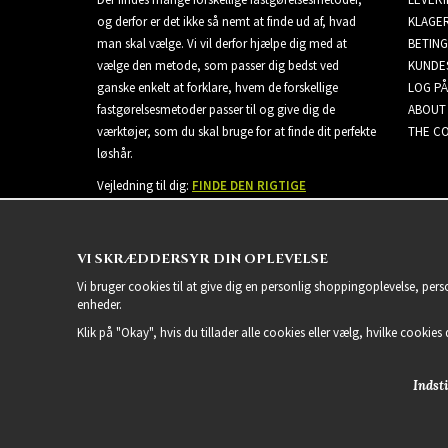
og derfor er det ikke så nemt at finde ud af, hvad
KLAGE
man skal vælge. Vi vil derfor hjælpe dig med at
BETING
vælge den metode, som passer dig bedst ved
KUNDE
ganske enkelt at forklare, hvem de forskellige
LOG PÅ
fastgørelsesmetoder passer til og give dig de
ABOUT
værktøjer, som du skal bruge for at finde dit perfekte
THE CO
løshår.
Vejledning til dig:
FINDE DEN RIGTIGE
EXTENSIONS
VI SKRÆDDERSYR DIN OPLEVELSE
Vi bruger cookies til at give dig en personlig shoppingoplevelse, per
enheder.
Klik på "Okay", hvis du tillader alle cookies eller vælg, hvilke cookies d
Indsti