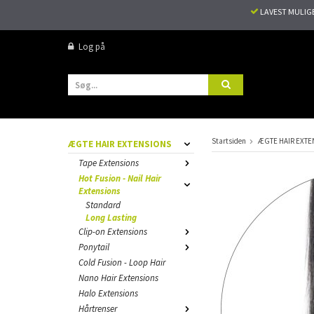
LAVEST MULIG
Log på
Startsiden
ÆGTE HAIR EXTE
ÆGTE HAIR EXTENSIONS
Tape Extensions
Hot Fusion - Nail Hair
Extensions
Standard
Long Lasting
Clip-on Extensions
Ponytail
Cold Fusion - Loop Hair
Nano Hair Extensions
Halo Extensions
Hårtrenser