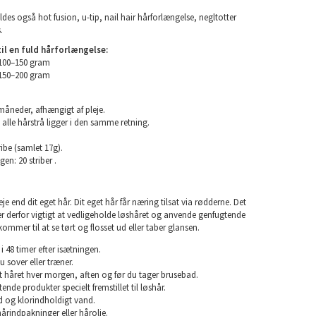
ldes også hot fusion, u-tip, nail hair hårforlængelse, negltotter
.
l en fuld hårforlængelse:
 100–150 gram
 150–200 gram
 måneder, afhængigt af pleje.
 alle hårstrå ligger i den samme retning.
ibe (samlet 17g).
en: 20 striber .
e end dit eget hår. Dit eget hår får næring tilsat via rødderne. Det
 er derfor vigtigt at vedligeholde løshåret og anvende genfugtende
kommer til at se tørt og flosset ud eller taber glansen.
i 48 timer efter isætningen.
u sover eller træner.
rst håret hver morgen, aften og før du tager brusebad.
nde produkter specielt fremstillet til løshår.
 og klorindholdigt vand.
årindpakninger eller hårolie.