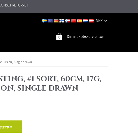
ÆNSET RETURRET
Din indkøbskurv er tom!
0
Hot Fusion, Single drawn
TING, #1 SORT, 60CM, 17G,
ION, SINGLE DRAWN
kurv »