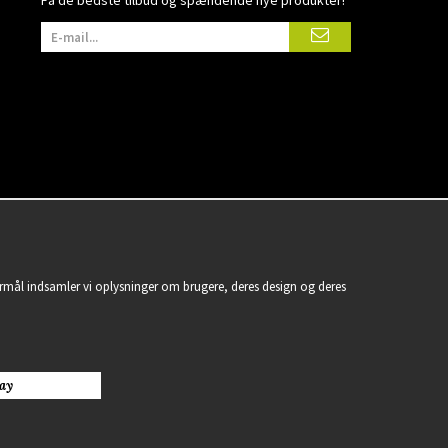
Få de bedste tilbud og spændende nye produkter!
formål indsamler vi oplysninger om brugere, deres design og deres
ay