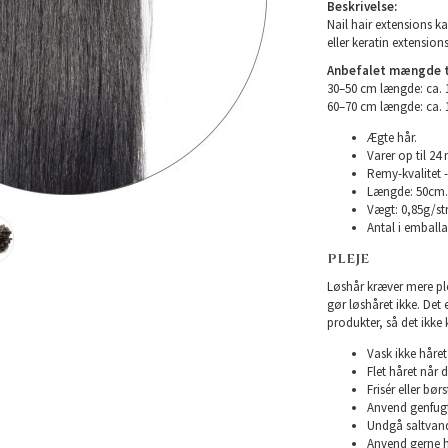
Beskrivelse:
Nail hair extensions ka
eller keratin extensions
Anbefalet mængde ti
30–50 cm længde: ca.
60–70 cm længde: ca.
Ægte hår.
Varer op til 24
Remy-kvalitet -
Længde: 50cm.
Vægt: 0,85g/str
Antal i emballag
PLEJE
Løshår kræver mere plej
gør løshåret ikke. Det
produkter, så det ikke 
Vask ikke håret 
Flet håret når d
Frisér eller bø
Anvend genfugte
Undgå saltvand
Anvend gerne h