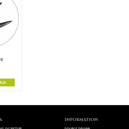
ng
Køb
K
INFORMATION
ING OG RETUR
DOUBLE DRAWN