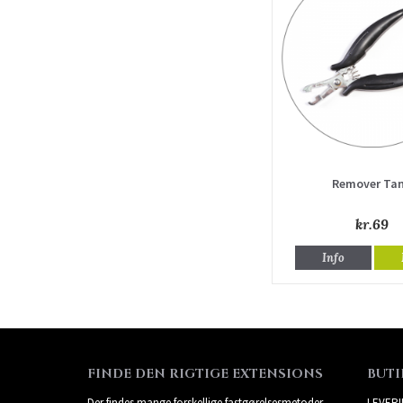
Remover Ta
kr.69
Info
FINDE DEN RIGTIGE EXTENSIONS
BUTI
Der findes mange forskellige fastgørelsesmetoder,
LEVER