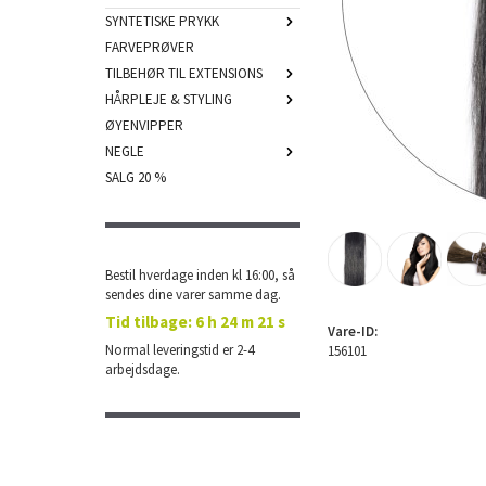
SYNTETISKE PRYKK
FARVEPRØVER
TILBEHØR TIL EXTENSIONS
HÅRPLEJE & STYLING
ØYENVIPPER
NEGLE
SALG 20 %
Bestil hverdage inden kl 16:00, så
sendes dine varer samme dag.
Tid tilbage:
6 h 24 m 21 s
Vare-ID:
Normal leveringstid er 2-4
156101
arbejdsdage.