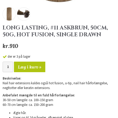
LONG LASTING, #11 ASKBRUN, 50CM,
50G, HOT FUSION, SINGLE DRAWN
kr.910
der er 3 på lager
Læg i kurv »
Beskrivelse:
Nail hair extensions kaldes også hot fusion, u-tip, nail hair hårforlængelse,
negltotter eller keratin extensions.
Anbefalet mængde til en fuld hårforlængelse:
30–50 cm længde: ca. 100–150 gram
60–70 cm længde: ca. 150–200 gram
Ægte hår.
Varer op til 24 måneder, afhængigt af pleje.