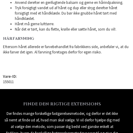
Anvend derefter en genfugtende balsam og gerne en hårindpakning.
Tryk forsigtigt vandet ud af håret og dup eller stryg derefter håret
forsigtigt med et håndklæde. Du bør ikke gnubbe håret tørt med
håndklædet.
Håret må gerne lufttørre.
Når det er tørt, kan du flette, krølle eller sætte håret, som du vil!.
HÅRFARVNING
Eftersom håret allerede er farvebehandlet fra fabrikkens side, anbefaler vi, at du
ikke farver det igen. Al farvning foretages derfor for egen risiko.
Vare-ID:
155011
FINDE DEN RIGTIGE EXTENSIONS
Der findes mange forskellige fastgørelsesmetoder, og derfor er det ikke
så nemt at finde ud af, hvad man skal vælge. Vi vil derfor hjælpe dig med
at vælge den metode, som passer dig bedst ved ganske enkelt at