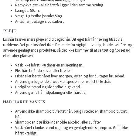
Remy-kvalitet - alle hårstrå ligger i den samme retning.
Længde: 50cm.
Vægt: 1 g/stribe (samlet 50g).
Antal i emballagen: 50 striber .
PLEJE
Løshår kræver mere pleje end dit eget hår. Dit eget hår får næring tilsat via
rødderne. Det gør løshåret ikke. Det er derfor vigtigt at vedligeholde løshåret og
anvende genfugtende produkter, så det ikke kommer til at se tørt og flosset ud
eller taber glansen.
Vask ikke håret i 48 timer efter isætningen.
Flet håret når du sover eller træner.
Frisér eller børst håret hver morgen, aften og før du tager brusebad.
Anvend genfugtende produkter specielt fremstillet til løshår.
Undgå saltvand og klorindholdigt vand.
Anvend gerne hårindpakninger eller hårolie.
NÅR HÅRET VASKES
Anvend ikke shampoo til fedtet hår, brug i stedet en shampoo til tørt
hår.
Shampooen bør ikke indeholde alkohol eller sulfater.
Vask håret i lunket vand og brug en genfugtende shampoo. Gnid ikke
håret kraftigt.