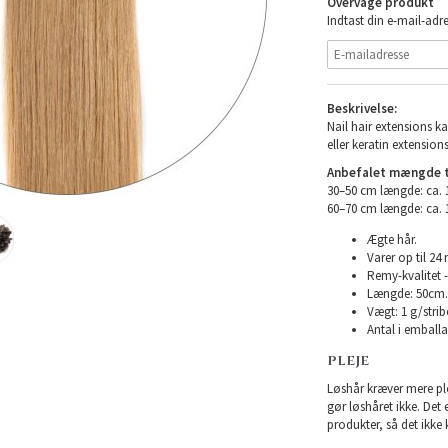
Overvåge produkt
Indtast din e-mail-adre
Beskrivelse:
Nail hair extensions ka
eller keratin extensions
Anbefalet mængde ti
30–50 cm længde: ca.
60–70 cm længde: ca.
Ægte hår.
Varer op til 24
Remy-kvalitet -
Længde: 50cm.
Vægt: 1 g/strib
Antal i emballag
PLEJE
Løshår kræver mere plej
gør løshåret ikke. Det
produkter, så det ikke 