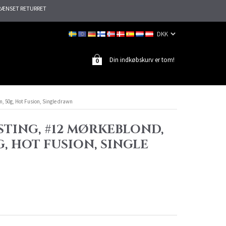
ÆNSET RETURRET
Din indkøbskurv er tom!
0
m, 50g, Hot Fusion, Single drawn
STING, #12 MØRKEBLOND,
G, HOT FUSION, SINGLE