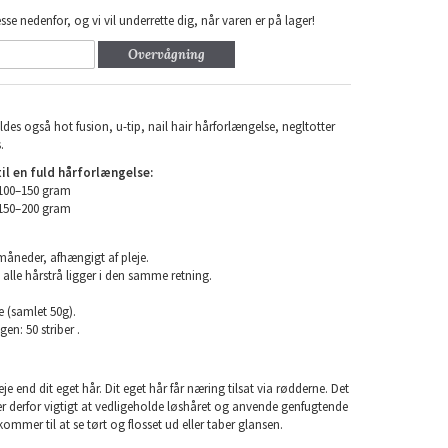
sse nedenfor, og vi vil underrette dig, når varen er på lager!
Overvågning
ldes også hot fusion, u-tip, nail hair hårforlængelse, negltotter
.
l en fuld hårforlængelse:
 100–150 gram
 150–200 gram
 måneder, afhængigt af pleje.
 alle hårstrå ligger i den samme retning.
e (samlet 50g).
en: 50 striber .
e end dit eget hår. Dit eget hår får næring tilsat via rødderne. Det
 er derfor vigtigt at vedligeholde løshåret og anvende genfugtende
kommer til at se tørt og flosset ud eller taber glansen.