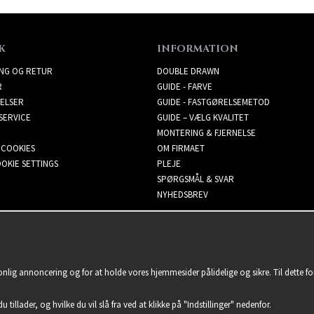
K
INFORMATION
ING OG RETUR
DOUBLE DRAWN
R
GUIDE - FARVE
ELSER
GUIDE - FASTGØRELSEMETOD
SERVICE
GUIDE – VÆLG KVALITET
MONTERING & FJERNELSE
 COOKIES
OM FIRMAET
OKIE SETTINGS
PLEJE
SPØRGSMÅL & SVAR
NYHEDSBREV
sonlig annoncering og for at holde vores hjemmesider pålidelige og sikre. Til dette 
u tillader, og hvilke du vil slå fra ved at klikke på "Indstillinger" nedenfor.