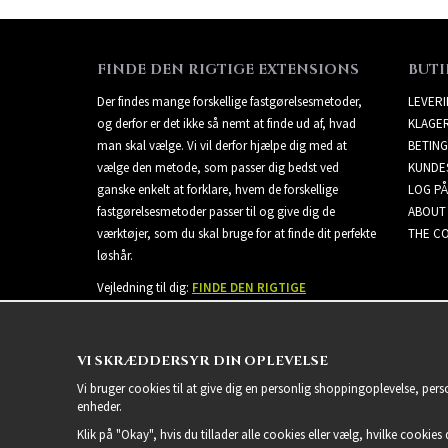
FINDE DEN RIGTIGE EXTENSIONS
BUTI
Der findes mange forskellige fastgørelsesmetoder,
LEVER
og derfor er det ikke så nemt at finde ud af, hvad
KLAGE
man skal vælge. Vi vil derfor hjælpe dig med at
BETING
vælge den metode, som passer dig bedst ved
KUNDE
ganske enkelt at forklare, hvem de forskellige
LOG PÅ
fastgørelsesmetoder passer til og give dig de
ABOUT
værktøjer, som du skal bruge for at finde dit perfekte
THE CO
løshår.
Vejledning til dig:
FINDE DEN RIGTIGE
EXTENSIONS
VI SKRÆDDERSYR DIN OPLEVELSE
Vi bruger cookies til at give dig en personlig shoppingoplevelse, per
enheder.
Klik på "Okay", hvis du tillader alle cookies eller vælg, hvilke cookies d