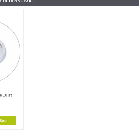
 TIL DENNE VARE
e 10 st
Køb