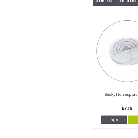
ANBEFALET TILBEHØR
Beskyttelsesplad
kr.19
Info