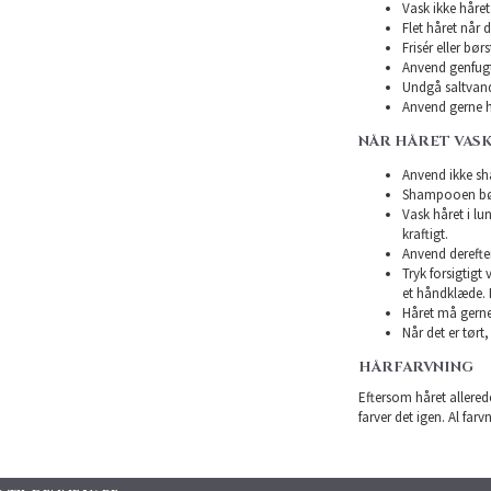
Vask ikke håret 
Flet håret når d
Frisér eller bø
Anvend genfugte
Undgå saltvand
Anvend gerne h
NÅR HÅRET VAS
Anvend ikke sha
Shampooen bør 
Vask håret i l
kraftigt.
Anvend derefte
Tryk forsigtigt
et håndklæde. 
Håret må gerne 
Når det er tørt,
HÅRFARVNING
Eftersom håret allerede
farver det igen. Al farv