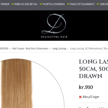
E PRISER
KØB OG DELBETAL
HURTIG LEVERING
KVALITETSGARANTI
UBEGR
NSIONS
Hot Fusion - Nail Hair Extensions
Long Lasting
Long Lasting, #12 Mørkeblond, 50c
LONG LA
50CM, 50
DRAWN
kr.910
Ikke på lager