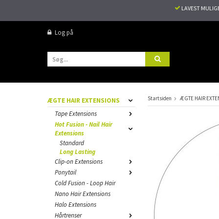
LAVEST MULIG
Log på
Startsiden
ÆGTE HAIR EXTE
ÆGTE HAIR EXTENSIONS
Tape Extensions
Hot Fusion - Nail Hair
Extensions
Standard
Long Lasting
Clip-on Extensions
Ponytail
Cold Fusion - Loop Hair
Nano Hair Extensions
Halo Extensions
Hårtrenser