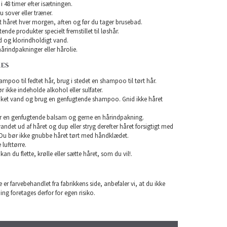
i 48 timer efter isætningen.
u sover eller træner.
rst håret hver morgen, aften og før du tager brusebad.
nde produkter specielt fremstillet til løshår.
 og klorindholdigt vand.
årindpakninger eller hårolie.
KES
mpoo til fedtet hår, brug i stedet en shampoo til tørt hår.
ikke indeholde alkohol eller sulfater.
unket vand og brug en genfugtende shampoo. Gnid ikke håret
r en genfugtende balsam og gerne en hårindpakning.
 vandet ud af håret og dup eller stryg derefter håret forsigtigt med
Du bør ikke gnubbe håret tørt med håndklædet.
lufttørre.
 kan du flette, krølle eller sætte håret, som du vil!.
 er farvebehandlet fra fabrikkens side, anbefaler vi, at du ikke
ning foretages derfor for egen risiko.