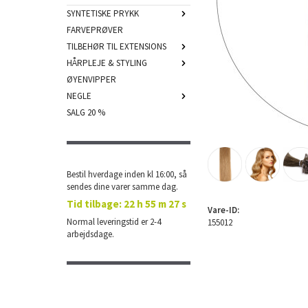
SYNTETISKE PRYKK
FARVEPRØVER
TILBEHØR TIL EXTENSIONS
HÅRPLEJE & STYLING
ØYENVIPPER
NEGLE
SALG 20 %
Bestil hverdage inden kl 16:00, så
sendes dine varer samme dag.
Tid tilbage:
22 h 55 m 27 s
Vare-ID:
Normal leveringstid er 2-4
155012
arbejdsdage.