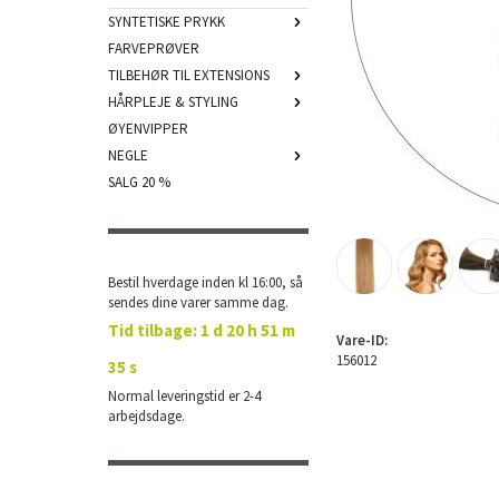
SYNTETISKE PRYKK
FARVEPRØVER
TILBEHØR TIL EXTENSIONS
HÅRPLEJE & STYLING
ØYENVIPPER
NEGLE
SALG 20 %
Bestil hverdage inden kl 16:00, så
sendes dine varer samme dag.
Tid tilbage:
1 d 20 h 51 m
Vare-ID:
156012
35 s
Normal leveringstid er 2-4
arbejdsdage.