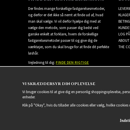
Der findes mange forskellige fastgørelsesmetoder,
LEVER
og derfor er det ikke så nemt at finde ud af, hvad
KLAGE
man skal vælge. Vi vil derfor hjælpe dig med at
BETING
vælge den metode, som passer dig bedst ved
KUNDE
ganske enkelt at forklare, hvem de forskellige
LOG PÅ
fastgørelsesmetoder passer til og give dig de
ABOUT
værktøjer, som du skal bruge for at finde dit perfekte
THE CO
løshår.
Vejledning til dig:
FINDE DEN RIGTIGE
EXTENSIONS
VI SKRÆDDERSYR DIN OPLEVELSE
Vi bruger cookies til at give dig en personlig shoppingoplevelse, per
enheder.
Klik på "Okay", hvis du tillader alle cookies eller vælg, hvilke cookies d
Indsti