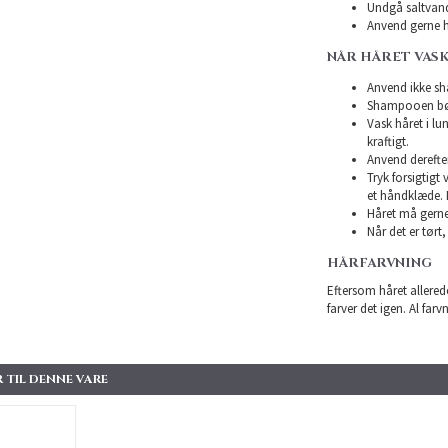
Undgå saltvand
Anvend gerne h
NÅR HÅRET VAS
Anvend ikke sha
Shampooen bør 
Vask håret i l
kraftigt.
Anvend derefte
Tryk forsigtigt
et håndklæde. 
Håret må gerne 
Når det er tørt,
HÅRFARVNING
Eftersom håret allerede
farver det igen. Al farv
 TIL DENNE VARE