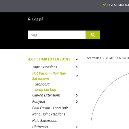
LAVEST MULIG
Log på
Startsiden
ÆGTE HAIR EXTE
ÆGTE HAIR EXTENSIONS
Tape Extensions
Hot Fusion - Nail Hair
Extensions
Standard
Long Lasting
Clip-on Extensions
Ponytail
Cold Fusion - Loop Hair
Nano Hair Extensions
Halo Extensions
Hårtrenser