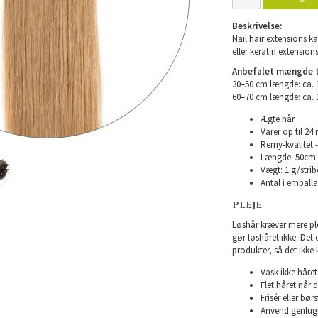
Beskrivelse:
Nail hair extensions ka
eller keratin extensions
Anbefalet mængde ti
30–50 cm længde: ca.
60–70 cm længde: ca.
Ægte hår.
Varer op til 24
Remy-kvalitet -
Længde: 50cm.
Vægt: 1 g/strib
Antal i emballag
PLEJE
Løshår kræver mere plej
gør løshåret ikke. Det
produkter, så det ikke 
Vask ikke håret 
Flet håret når d
Frisér eller bø
Anvend genfugte