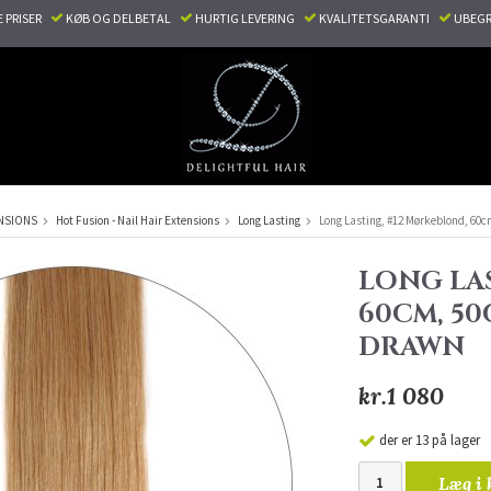
E PRISER
KØB OG DELBETAL
HURTIG LEVERING
KVALITETSGARANTI
UBEGR
NSIONS
Hot Fusion - Nail Hair Extensions
Long Lasting
Long Lasting, #12 Mørkeblond, 60c
LONG LA
60CM, 50
DRAWN
kr.1 080
der er 13 på lager
Læg i 