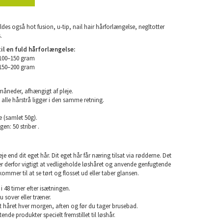
ldes også hot fusion, u-tip, nail hair hårforlængelse, negltotter
.
l en fuld hårforlængelse:
 100–150 gram
 150–200 gram
 måneder, afhængigt af pleje.
 alle hårstrå ligger i den samme retning.
e (samlet 50g).
en: 50 striber .
e end dit eget hår. Dit eget hår får næring tilsat via rødderne. Det
 er derfor vigtigt at vedligeholde løshåret og anvende genfugtende
kommer til at se tørt og flosset ud eller taber glansen.
i 48 timer efter isætningen.
u sover eller træner.
rst håret hver morgen, aften og før du tager brusebad.
nde produkter specielt fremstillet til løshår.