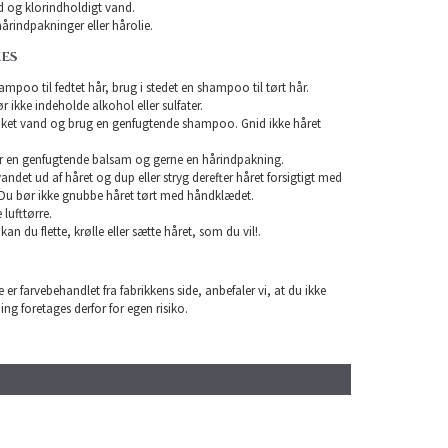
 og klorindholdigt vand.
årindpakninger eller hårolie.
KES
mpoo til fedtet hår, brug i stedet en shampoo til tørt hår.
ikke indeholde alkohol eller sulfater.
unket vand og brug en genfugtende shampoo. Gnid ikke håret
r en genfugtende balsam og gerne en hårindpakning.
 vandet ud af håret og dup eller stryg derefter håret forsigtigt med
Du bør ikke gnubbe håret tørt med håndklædet.
lufttørre.
 kan du flette, krølle eller sætte håret, som du vil!.
 er farvebehandlet fra fabrikkens side, anbefaler vi, at du ikke
ning foretages derfor for egen risiko.