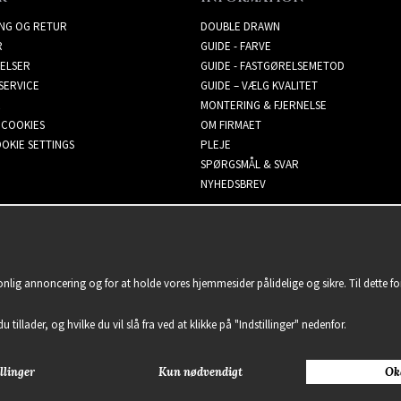
ING OG RETUR
DOUBLE DRAWN
R
GUIDE - FARVE
ELSER
GUIDE - FASTGØRELSEMETOD
SERVICE
GUIDE – VÆLG KVALITET
MONTERING & FJERNELSE
 COOKIES
OM FIRMAET
OKIE SETTINGS
PLEJE
SPØRGSMÅL & SVAR
NYHEDSBREV
sonlig annoncering og for at holde vores hjemmesider pålidelige og sikre. Til dette 
u tillader, og hvilke du vil slå fra ved at klikke på "Indstillinger" nedenfor.
llinger
Kun nødvendigt
Ok
2021 Delightful Hair