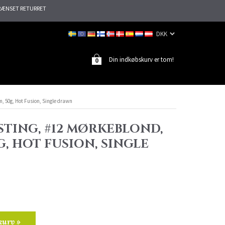
ÆNSET RETURRET
Din indkøbskurv er tom!
0
m, 50g, Hot Fusion, Single drawn
STING, #12 MØRKEBLOND,
G, HOT FUSION, SINGLE
kurv »