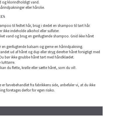
 og klorindholdigt vand.
årindpakninger eller hårolie.
KES
mpoo til fedtet hår, brug i stedet en shampoo til tørt hår.
ikke indeholde alkohol eller sulfater.
unket vand og brug en genfugtende shampoo. Gnid ikke håret
r en genfugtende balsam og gerne en hårindpakning.
 vandet ud af håret og dup eller stryg derefter håret forsigtigt med
Du bør ikke gnubbe håret tørt med håndklædet.
lufttørre.
 kan du flette, krølle eller sætte håret, som du vil!.
 er farvebehandlet fra fabrikkens side, anbefaler vi, at du ikke
ning foretages derfor for egen risiko.