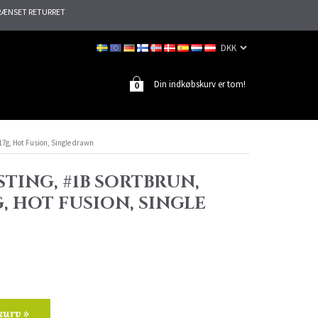
ÆNSET RETURRET
Din indkøbskurv er tom!
0
17g, Hot Fusion, Single drawn
TING, #1B SORTBRUN,
G, HOT FUSION, SINGLE
kurv »