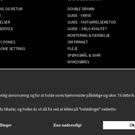
ING OG RETUR
DOUBLE DRAWN
R
GUIDE - FARVE
ELSER
GUIDE - FASTGØRELSEMETOD
SERVICE
GUIDE – VÆLG KVALITET
MONTERING & FJERNELSE
 COOKIES
OM FIRMAET
OKIE SETTINGS
PLEJE
SPØRGSMÅL & SVAR
NYHEDSBREV
sonlig annoncering og for at holde vores hjemmesider pålidelige og sikre. Til dette 
u tillader, og hvilke du vil slå fra ved at klikke på "Indstillinger" nedenfor.
llinger
Kun nødvendigt
Ok
2021 Delightful Hair