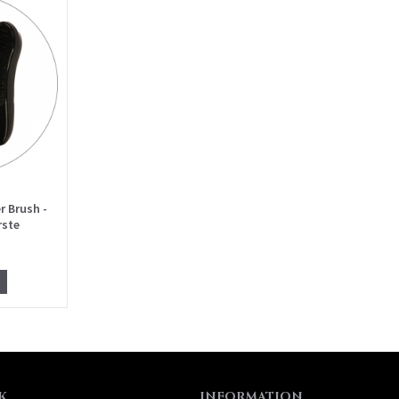
r Brush -
rste
K
INFORMATION