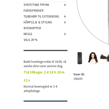
SYNTETISKE PRYKK
FARVEPRØVER
TILBEHØR TIL EXTENSIONS
HÅRPLEJE & STYLING
ØYENVIPPER
NEGLE
SALG 20 %
Bestil hverdage inden kl 16:00, så
sendes dine varer samme dag.
Tid tilbage:
2 d 18 h 20 m
Vare-ID:
156103
31 s
Normal leveringstid er 2-4
arbejdsdage.