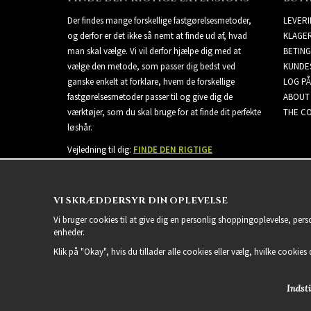
Der findes mange forskellige fastgørelsesmetoder,
LEVER
og derfor er det ikke så nemt at finde ud af, hvad
KLAGE
man skal vælge. Vi vil derfor hjælpe dig med at
BETING
vælge den metode, som passer dig bedst ved
KUNDE
ganske enkelt at forklare, hvem de forskellige
LOG PÅ
fastgørelsesmetoder passer til og give dig de
ABOUT
værktøjer, som du skal bruge for at finde dit perfekte
THE CO
løshår.
Vejledning til dig:
FINDE DEN RIGTIGE
EXTENSIONS
VI SKRÆDDERSYR DIN OPLEVELSE
Vi bruger cookies til at give dig en personlig shoppingoplevelse, per
enheder.
Klik på "Okay", hvis du tillader alle cookies eller vælg, hvilke cookies d
Indsti