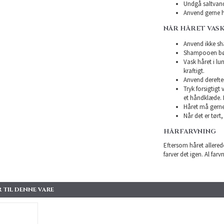
Undgå saltvand
Anvend gerne h
NÅR HÅRET VAS
Anvend ikke sha
Shampooen bør 
Vask håret i l
kraftigt.
Anvend derefte
Tryk forsigtigt
et håndklæde. 
Håret må gerne 
Når det er tørt,
HÅRFARVNING
Eftersom håret allerede
farver det igen. Al farv
 TIL DENNE VARE