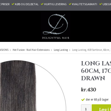
E PRISER
KØB OG DELBETAL
HURTIG LEVERING
KVALITETSGARANTI
UBEGR
NSIONS
Hot Fusion - Nail Hair Extensions
Long Lasting
Long Lasting, #1B Sortbrun, 60cm, 
LONG LAS
60CM, 17
DRAWN
kr.430
der er 68 på lager
Læg i 