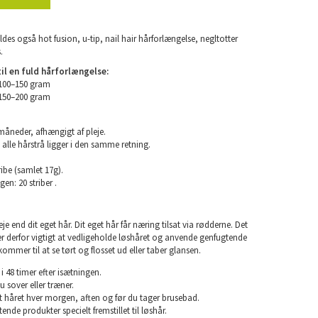
ldes også hot fusion, u-tip, nail hair hårforlængelse, negltotter
.
l en fuld hårforlængelse:
 100–150 gram
 150–200 gram
 måneder, afhængigt af pleje.
 alle hårstrå ligger i den samme retning.
ibe (samlet 17g).
en: 20 striber .
e end dit eget hår. Dit eget hår får næring tilsat via rødderne. Det
 er derfor vigtigt at vedligeholde løshåret og anvende genfugtende
kommer til at se tørt og flosset ud eller taber glansen.
i 48 timer efter isætningen.
u sover eller træner.
rst håret hver morgen, aften og før du tager brusebad.
nde produkter specielt fremstillet til løshår.