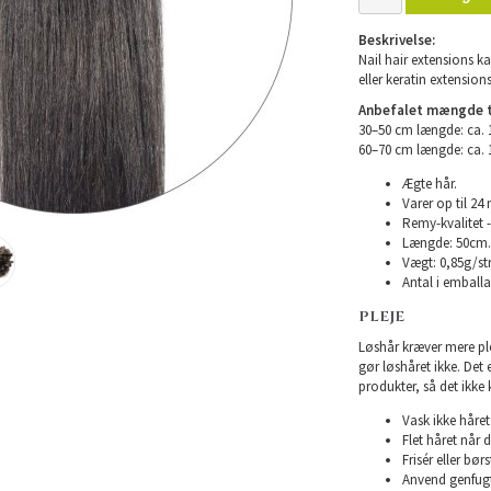
Beskrivelse:
Nail hair extensions ka
eller keratin extensions
Anbefalet mængde ti
30–50 cm længde: ca.
60–70 cm længde: ca.
Ægte hår.
Varer op til 24
Remy-kvalitet -
Længde: 50cm.
Vægt: 0,85g/str
Antal i emballag
PLEJE
Løshår kræver mere plej
gør løshåret ikke. Det
produkter, så det ikke 
Vask ikke håret 
Flet håret når d
Frisér eller bø
Anvend genfugte