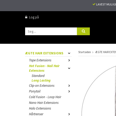
LAVEST MULIG
Log på
Startsiden
ÆGTE HAIR EXTE
ÆGTE HAIR EXTENSIONS
Tape Extensions
Hot Fusion - Nail Hair
Extensions
Standard
Long Lasting
Clip-on Extensions
Ponytail
Cold Fusion - Loop Hair
Nano Hair Extensions
Halo Extensions
Hårtrenser