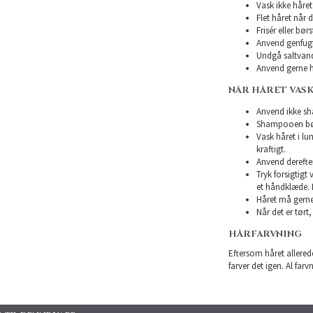
Vask ikke håret 
Flet håret når d
Frisér eller bø
Anvend genfugte
Undgå saltvand
Anvend gerne h
NÅR HÅRET VAS
Anvend ikke sha
Shampooen bør 
Vask håret i l
kraftigt.
Anvend derefte
Tryk forsigtigt
et håndklæde. 
Håret må gerne 
Når det er tørt,
HÅRFARVNING
Eftersom håret allerede
farver det igen. Al farv