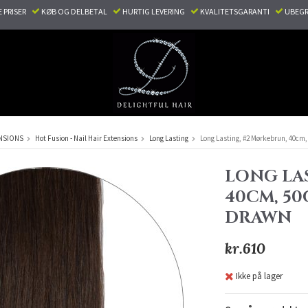
E PRISER
KØB OG DELBETAL
HURTIG LEVERING
KVALITETSGARANTI
UBEGR
NSIONS
Hot Fusion - Nail Hair Extensions
Long Lasting
Long Lasting, #2 Mørkebrun, 40cm,
LONG LA
40CM, 50
DRAWN
kr.610
Ikke på lager