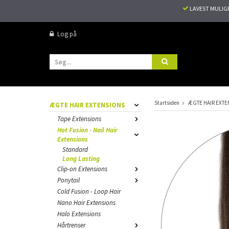
LAVEST MULIG
Log på
Startsiden
ÆGTE HAIR EXTE
ÆGTE HAIR EXTENSIONS
Tape Extensions
Hot Fusion - Nail Hair
Extensions
Standard
Long Lasting
Clip-on Extensions
Ponytail
Cold Fusion - Loop Hair
Nano Hair Extensions
Halo Extensions
Hårtrenser