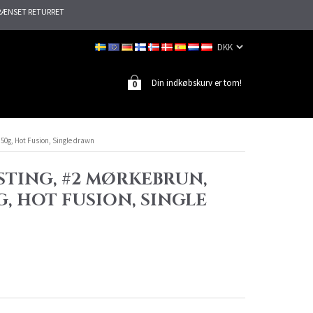
ÆNSET RETURRET
Din indkøbskurv er tom!
0
 50g, Hot Fusion, Single drawn
STING, #2 MØRKEBRUN,
G, HOT FUSION, SINGLE