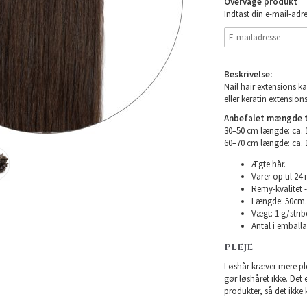
Overvåge produkt
Indtast din e-mail-adre
Beskrivelse:
Nail hair extensions ka
eller keratin extensions
Anbefalet mængde ti
30–50 cm længde: ca.
60–70 cm længde: ca.
Ægte hår.
Varer op til 24
Remy-kvalitet -
Længde: 50cm.
Vægt: 1 g/strib
Antal i emballag
PLEJE
Løshår kræver mere plej
gør løshåret ikke. Det
produkter, så det ikke 