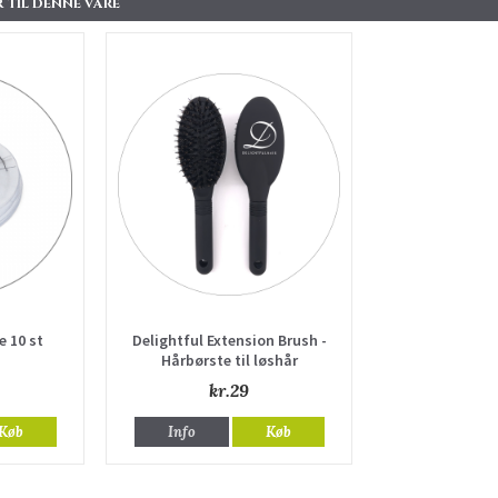
 TIL DENNE VARE
e 10 st
Delightful Extension Brush -
Hårbørste til løshår
kr.29
Køb
Info
Køb