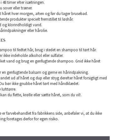
i 48 timer efter isætningen.
u sover eller træner.
rst håret hver morgen, aften og før du tager brusebad.
nde produkter specielt fremstillet til løshår.
 og klorindholdigt vand.
årindpakninger eller hårolie.
KES
mpoo til fedtet hår, brug i stedet en shampoo til tørt hår.
ikke indeholde alkohol eller sulfater.
unket vand og brug en genfugtende shampoo. Gnid ikke håret
r en genfugtende balsam og gerne en hårindpakning.
 vandet ud af håret og dup eller stryg derefter håret forsigtigt med
Du bør ikke gnubbe håret tørt med håndklædet.
lufttørre.
 kan du flette, krølle eller sætte håret, som du vil!.
 er farvebehandlet fra fabrikkens side, anbefaler vi, at du ikke
ning foretages derfor for egen risiko.