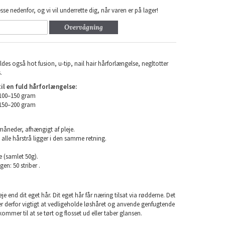
sse nedenfor, og vi vil underrette dig, når varen er på lager!
Overvågning
ldes også hot fusion, u-tip, nail hair hårforlængelse, negltotter
.
l en fuld hårforlængelse:
 100–150 gram
 150–200 gram
 måneder, afhængigt af pleje.
 alle hårstrå ligger i den samme retning.
e (samlet 50g).
en: 50 striber .
e end dit eget hår. Dit eget hår får næring tilsat via rødderne. Det
 er derfor vigtigt at vedligeholde løshåret og anvende genfugtende
kommer til at se tørt og flosset ud eller taber glansen.