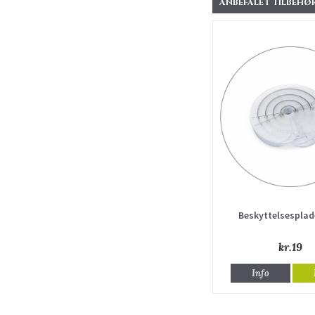
ANBEFALET TILBEHØR
Beskyttelsesplad
kr.19
Info