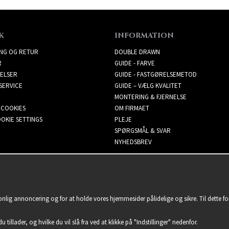
K
INFORMATION
ING OG RETUR
DOUBLE DRAWN
R
GUIDE - FARVE
ELSER
GUIDE - FASTGØRELSEMETOD
SERVICE
GUIDE – VÆLG KVALITET
MONTERING & FJERNELSE
 COOKIES
OM FIRMAET
OKIE SETTINGS
PLEJE
SPØRGSMÅL & SVAR
NYHEDSBREV
sonlig annoncering og for at holde vores hjemmesider pålidelige og sikre. Til dette 
u tillader, og hvilke du vil slå fra ved at klikke på "Indstillinger" nedenfor.