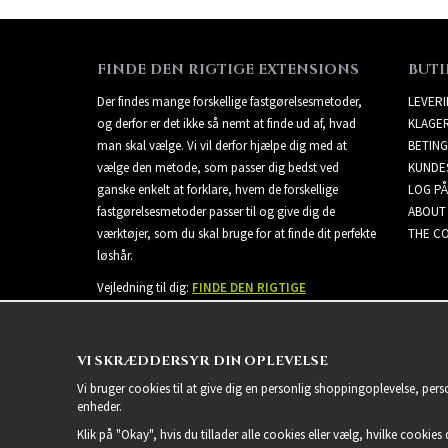
FINDE DEN RIGTIGE EXTENSIONS
BUTI
Der findes mange forskellige fastgørelsesmetoder,
LEVER
og derfor er det ikke så nemt at finde ud af, hvad
KLAGE
man skal vælge. Vi vil derfor hjælpe dig med at
BETING
vælge den metode, som passer dig bedst ved
KUNDE
ganske enkelt at forklare, hvem de forskellige
LOG PÅ
fastgørelsesmetoder passer til og give dig de
ABOUT
værktøjer, som du skal bruge for at finde dit perfekte
THE CO
løshår.
Vejledning til dig:
FINDE DEN RIGTIGE
EXTENSIONS
VI SKRÆDDERSYR DIN OPLEVELSE
Vi bruger cookies til at give dig en personlig shoppingoplevelse, per
enheder.
Klik på "Okay", hvis du tillader alle cookies eller vælg, hvilke cookies d