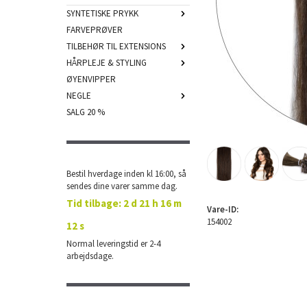
SYNTETISKE PRYKK
FARVEPRØVER
TILBEHØR TIL EXTENSIONS
HÅRPLEJE & STYLING
ØYENVIPPER
NEGLE
SALG 20 %
Bestil hverdage inden kl 16:00, så
sendes dine varer samme dag.
Tid tilbage:
2 d 21 h 16 m
Vare-ID:
154002
12 s
Normal leveringstid er 2-4
arbejdsdage.