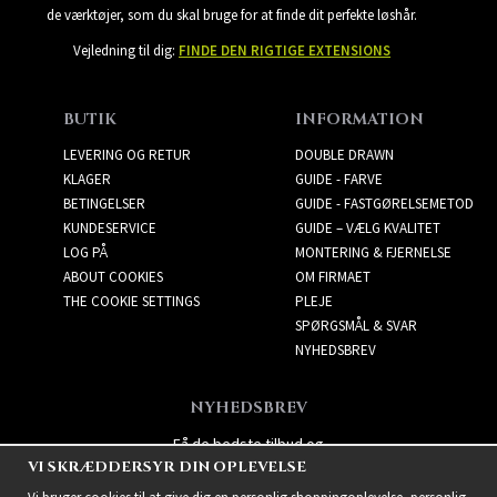
de værktøjer, som du skal bruge for at finde dit perfekte løshår.
Vejledning til dig:
FINDE DEN RIGTIGE EXTENSIONS
BUTIK
INFORMATION
LEVERING OG RETUR
DOUBLE DRAWN
KLAGER
GUIDE - FARVE
BETINGELSER
GUIDE - FASTGØRELSEMETOD
KUNDESERVICE
GUIDE – VÆLG KVALITET
LOG PÅ
MONTERING & FJERNELSE
ABOUT COOKIES
OM FIRMAET
THE COOKIE SETTINGS
PLEJE
SPØRGSMÅL & SVAR
NYHEDSBREV
NYHEDSBREV
Få de bedste tilbud og
VI SKRÆDDERSYR DIN OPLEVELSE
spændende nye produkter!