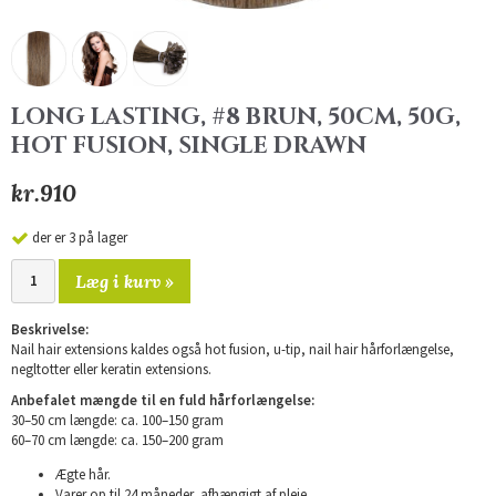
LONG LASTING, #8 BRUN, 50CM, 50G,
HOT FUSION, SINGLE DRAWN
kr.910
der er 3 på lager
Læg i kurv »
Beskrivelse:
Nail hair extensions kaldes også hot fusion, u-tip, nail hair hårforlængelse,
negltotter eller keratin extensions.
Anbefalet mængde til en fuld hårforlængelse:
30–50 cm længde: ca. 100–150 gram
60–70 cm længde: ca. 150–200 gram
Ægte hår.
Varer op til 24 måneder, afhængigt af pleje.