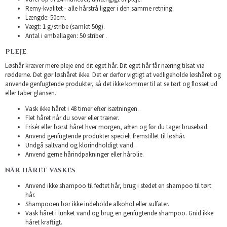
Remy-kvalitet - alle hårstrå ligger i den samme retning.
Længde: 50cm.
Vægt: 1 g/stribe (samlet 50g).
Antal i emballagen: 50 striber .
PLEJE
Løshår kræver mere pleje end dit eget hår. Dit eget hår får næring tilsat via
rødderne. Det gør løshåret ikke. Det er derfor vigtigt at vedligeholde løshåret og
anvende genfugtende produkter, så det ikke kommer til at se tørt og flosset ud
eller taber glansen.
Vask ikke håret i 48 timer efter isætningen.
Flet håret når du sover eller træner.
Frisér eller børst håret hver morgen, aften og før du tager brusebad.
Anvend genfugtende produkter specielt fremstillet til løshår.
Undgå saltvand og klorindholdigt vand.
Anvend gerne hårindpakninger eller hårolie.
NÅR HÅRET VASKES
Anvend ikke shampoo til fedtet hår, brug i stedet en shampoo til tørt
hår.
Shampooen bør ikke indeholde alkohol eller sulfater.
Vask håret i lunket vand og brug en genfugtende shampoo. Gnid ikke
håret kraftigt.