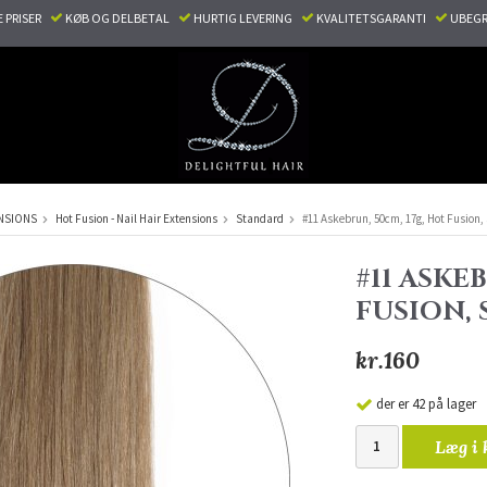
E PRISER
KØB OG DELBETAL
HURTIG LEVERING
KVALITETSGARANTI
UBEGR
NSIONS
Hot Fusion - Nail Hair Extensions
Standard
#11 Askebrun, 50cm, 17g, Hot Fusion,
#11 ASKE
FUSION,
kr.160
der er 42 på lager
Læg i 