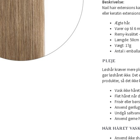
Beskrivelse:
Nail hair extensions ka
eller keratin extensions
Ægte hår.
Varer op til 6 
Remy-kvalitet -
Længde: 50cm
Vægt: 17g
Antal i emballa
PLEJE
Løshår kræver mere plej
gør løshåret ikke. Det
produkter, så det ikke 
Vask ikke håret 
Flet håret når d
Frisér eller bø
Anvend genfugte
Undgå saltvand
Anvend gerne h
NÅR HÅRET VAS
Anvend ikke sha