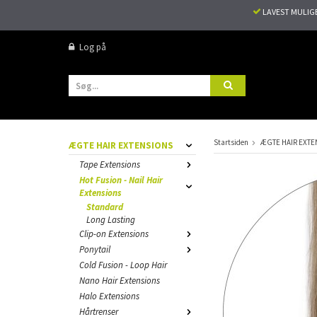
LAVEST MULIG
Log på
Startsiden
ÆGTE HAIR EXTE
ÆGTE HAIR EXTENSIONS
Tape Extensions
Hot Fusion - Nail Hair
Extensions
Standard
Long Lasting
Clip-on Extensions
Ponytail
Cold Fusion - Loop Hair
Nano Hair Extensions
Halo Extensions
Hårtrenser