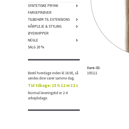
SYNTETISKE PRYKK
FARVEPRØVER
TILBEHØR TIL EXTENSIONS
HÅRPLEJE & STYLING
ØYENVIPPER
NEGLE
SALG 20 %
Vare-ID:
Bestil hverdage inden kl 16:00, så
105111
sendes dine varer samme dag.
Tid tilbage:
15 h 12 m 31 s
Normal leveringstid er 2-4
arbejdsdage.