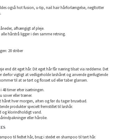
ldes også hot fusion, u-tip, nail hair hårforlængelse, negltotter
.
måneder, afhængigt af pleje.
 alle hårstrå ligger i den samme retning.
gen: 20 striber
e end dit eget hår. Dit eget hår får næring tilsat via rødderne. Det
 er derfor vigtigt at vedligeholde løshåret og anvende genfugtende
kommer til at se tørt og flosset ud eller taber glansen.
i 48 timer efter isætningen.
u sover eller træner.
rst håret hver morgen, aften og før du tager brusebad.
nde produkter specielt fremstillet til løshår.
 og klorindholdigt vand.
årindpakninger eller hårolie.
KES
mpoo til fedtet hår, brug i stedet en shampoo til tørt hår.