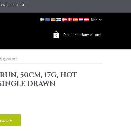
ÆNSET RETURRET
Din indkøbskurv er tom!
0
 Single drawn
BRUN, 50CM, 17G, HOT
 SINGLE DRAWN
kurv »