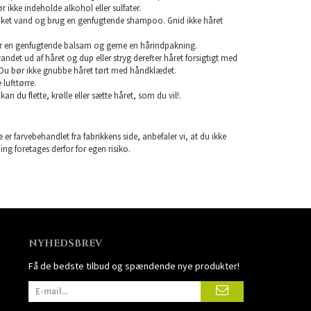
ikke indeholde alkohol eller sulfater.
unket vand og brug en genfugtende shampoo. Gnid ikke håret
r en genfugtende balsam og gerne en hårindpakning.
 vandet ud af håret og dup eller stryg derefter håret forsigtigt med
Du bør ikke gnubbe håret tørt med håndklædet.
lufttørre.
 kan du flette, krølle eller sætte håret, som du vil!.
 er farvebehandlet fra fabrikkens side, anbefaler vi, at du ikke
ning foretages derfor for egen risiko.
NYHEDSBREV
Få de bedste tilbud og spændende nye produkter!