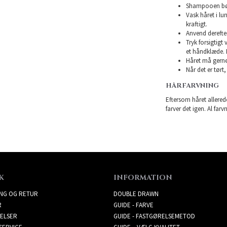
Shampooen bør 
Vask håret i l
kraftigt.
Anvend derefte
Tryk forsigtigt
et håndklæde. 
Håret må gerne 
Når det er tørt,
HÅRFARVNING
Eftersom håret allerede
farver det igen. Al farv
K
INFORMATION
ING OG RETUR
DOUBLE DRAWN
R
GUIDE - FARVE
ELSER
GUIDE - FASTGØRELSEMETOD