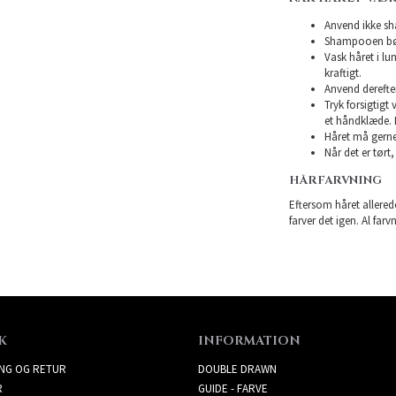
Anvend ikke sha
Shampooen bør 
Vask håret i l
kraftigt.
Anvend derefte
Tryk forsigtigt
et håndklæde. 
Håret må gerne 
Når det er tørt,
HÅRFARVNING
Eftersom håret allerede
farver det igen. Al farv
K
INFORMATION
ING OG RETUR
DOUBLE DRAWN
R
GUIDE - FARVE