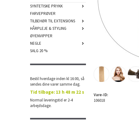
SYNTETISKE PRYKK
FARVEPRØVER
TILBEHØR TIL EXTENSIONS
HÅRPLEJE & STYLING
ØYENVIPPER
NEGLE
SALG 20 %
Bestil hverdage inden kl 16:00, så
sendes dine varer samme dag.
Tid tilbage:
13 h 48 m 21 s
Vare-ID:
Normal leveringstid er 2-4
106018
arbejdsdage.