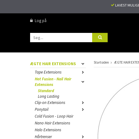
LAVEST MULIG
Log på
Startsiden
ÆGTE HAIR EXTE
ÆGTE HAIR EXTENSIONS
Tape Extensions
Hot Fusion - Nail Hair
Extensions
Standard
Long Lasting
Clip-on Extensions
Ponytail
Cold Fusion - Loop Hair
Nano Hair Extensions
Halo Extensions
Hårtrenser