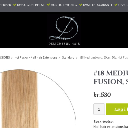
E PRISER
KØB OG DELBETAL
HURTIG LEVERING
KVALITETSGARANTI
UBEGR
NSIONS
Hot Fusion - Nail Hair Extensions
Standard
#18 Mediumblond, 60cm, 50g, Hot Fus
#18 MEDI
FUSION,
kr.530
Læg i 
Beskrivelse:
Nail hair extensions ka