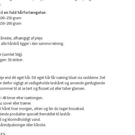
.
l en fuld hårforlængelse:
 100–150 gram
 150–200 gram
måneder, afhængigt af pleje.
 alle hårstrå ligger i den samme retning.
e (samlet 50g).
en: 50 striber .
e end dit eget hår. Dit eget hår får næring tilsat via rødderne. Det
 er derfor vigtigt at vedligeholde løshåret og anvende genfugtende
kommer til at se tørt og flosset ud eller taber glansen.
i 48 timer efter isætningen.
u sover eller træner.
rst håret hver morgen, aften og før du tager brusebad.
nde produkter specielt fremstillet til løshår.
 og klorindholdigt vand.
årindpakninger eller hårolie.
KES