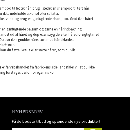
mpoo til fedtet hår, brug i stedet en shampoo til tørt hår.
ikke indeholde alkohol eller sulfater.
unket vand og brug en genfugtende shampoo. Gnid ikke håret
r en genfugtende balsam og gerne en hårindpakning.
 vandet ud af håret og dup eller stryg derefter håret forsigtigt med
Du bør ikke gnubbe håret tørt med håndklædet.
lufttørre.
 kan du flette, krølle eller sætte håret, som du vil!.
 er farvebehandlet fra fabrikkens side, anbefaler vi, at du ikke
ning foretages derfor for egen risiko.
NYHEDSBREV
Få de bedste tilbud og spændende nye produkter!