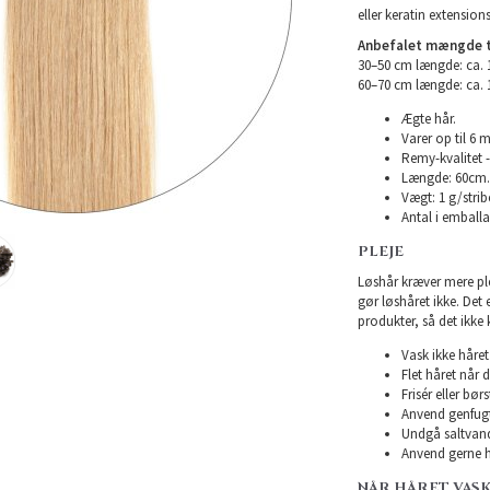
eller keratin extensions
Anbefalet mængde ti
30–50 cm længde: ca.
60–70 cm længde: ca.
Ægte hår.
Varer op til 6 
Remy-kvalitet -
Længde: 60cm.
Vægt: 1 g/strib
Antal i emballag
PLEJE
Løshår kræver mere plej
gør løshåret ikke. Det
produkter, så det ikke 
Vask ikke håret 
Flet håret når d
Frisér eller bø
Anvend genfugte
Undgå saltvand
Anvend gerne h
NÅR HÅRET VAS