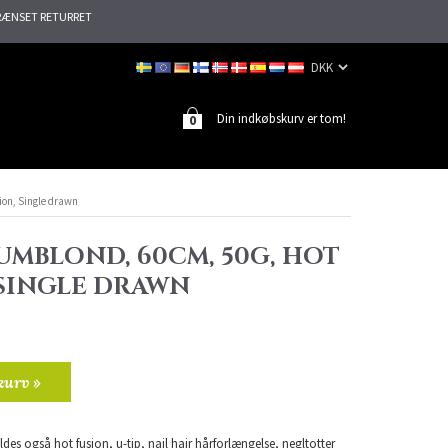
ÆNSET RETURRET
Din indkøbskurv er tom!
0
ion, Single drawn
UMBLOND, 60CM, 50G, HOT
 SINGLE DRAWN
kurv »
ldes også hot fusion, u-tip, nail hair hårforlængelse, negltotter