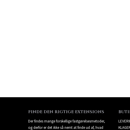
FINDE DEN RIGTIGE EXTENSIONS
BUTI
Der findes mange forskellige fastgørelsesmetoder,
LEVER
og derfor er det ikke så nemt at finde ud af, hvad
KLAGE