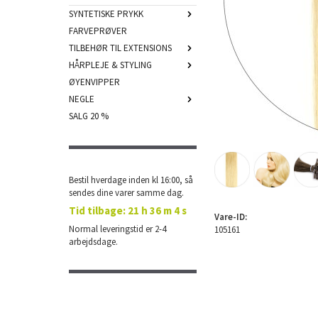
SYNTETISKE PRYKK
FARVEPRØVER
TILBEHØR TIL EXTENSIONS
HÅRPLEJE & STYLING
ØYENVIPPER
NEGLE
SALG 20 %
Bestil hverdage inden kl 16:00, så
sendes dine varer samme dag.
Tid tilbage:
21 h 36 m 3 s
Vare-ID:
Normal leveringstid er 2-4
105161
arbejdsdage.