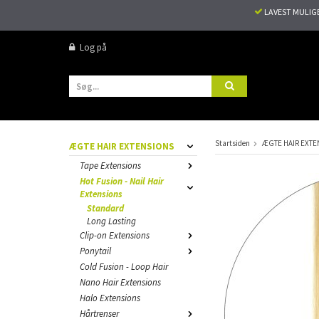
LAVEST MULIG
Log på
Startsiden
ÆGTE HAIR EXTE
ÆGTE HAIR EXTENSIONS
Tape Extensions
Hot Fusion - Nail Hair
Extensions
Standard
Long Lasting
Clip-on Extensions
Ponytail
Cold Fusion - Loop Hair
Nano Hair Extensions
Halo Extensions
Hårtrenser