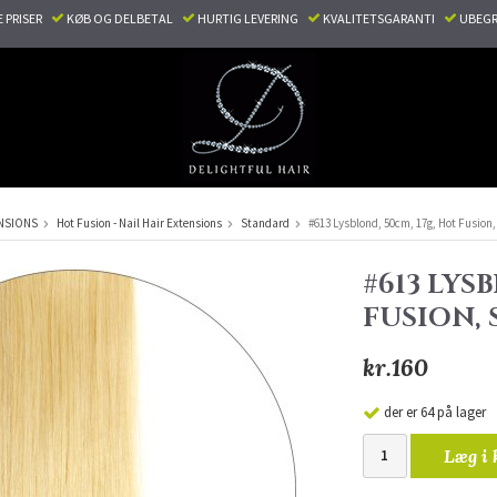
E PRISER
KØB OG DELBETAL
HURTIG LEVERING
KVALITETSGARANTI
UBEGR
NSIONS
Hot Fusion - Nail Hair Extensions
Standard
#613 Lysblond, 50cm, 17g, Hot Fusion
#613 LYS
FUSION,
kr.160
der er 64 på lager
Læg i 