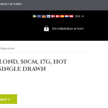
ÆNSET RETURRET
Din indkøbskurv er tom!
0
, Single drawn
BLOND, 50CM, 17G, HOT
 SINGLE DRAWN
kurv »