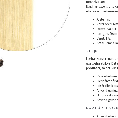
Beskrivelse:
Nail hair extensions ka
eller keratin extensions
Ægte hår.
Varer op til 6 
Remy-kvalitet -
Længde: 50cm
Vægt: 17g
Antal i emballa
PLEJE
Løshår kræver mere plej
gør løshåret ikke. Det
produkter, så det ikke 
Vask ikke håret 
Flet håret når d
Frisér eller bø
Anvend genfugte
Undgå saltvand
Anvend gerne h
NÅR HÅRET VAS
Anvend ikke sha