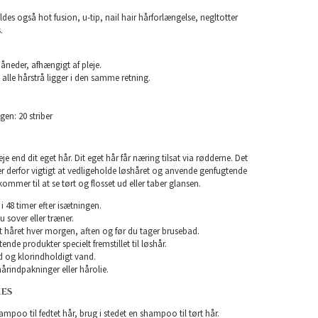
ldes også hot fusion, u-tip, nail hair hårforlængelse, negltotter
.
måneder, afhængigt af pleje.
 alle hårstrå ligger i den samme retning.
gen: 20 striber
e end dit eget hår. Dit eget hår får næring tilsat via rødderne. Det
 er derfor vigtigt at vedligeholde løshåret og anvende genfugtende
kommer til at se tørt og flosset ud eller taber glansen.
i 48 timer efter isætningen.
u sover eller træner.
rst håret hver morgen, aften og før du tager brusebad.
nde produkter specielt fremstillet til løshår.
 og klorindholdigt vand.
årindpakninger eller hårolie.
KES
mpoo til fedtet hår, brug i stedet en shampoo til tørt hår.