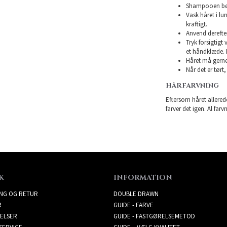
Shampooen bør 
Vask håret i l
kraftigt.
Anvend derefte
Tryk forsigtigt
et håndklæde. 
Håret må gerne 
Når det er tørt,
HÅRFARVNING
Eftersom håret allerede
farver det igen. Al farv
K
INFORMATION
ING OG RETUR
DOUBLE DRAWN
R
GUIDE - FARVE
ELSER
GUIDE - FASTGØRELSEMETOD