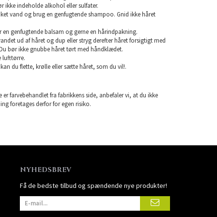
ikke indeholde alkohol eller sulfater.
unket vand og brug en genfugtende shampoo. Gnid ikke håret
r en genfugtende balsam og gerne en hårindpakning.
 vandet ud af håret og dup eller stryg derefter håret forsigtigt med
Du bør ikke gnubbe håret tørt med håndklædet.
lufttørre.
 kan du flette, krølle eller sætte håret, som du vil!.
 er farvebehandlet fra fabrikkens side, anbefaler vi, at du ikke
ning foretages derfor for egen risiko.
NYHEDSBREV
Få de bedste tilbud og spændende nye produkter!