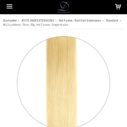
Startsiden
ÆGTE HAIR EXTENSIONS
Hot Fusion - Nail Hair Extensions
Standard
#613 Lysblond, 70cm, 50g, Hot Fusion, Single drawn
Produktet er blevet tilføjet til din indkøbskurv