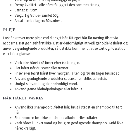
Remy-kvalitet - alle hårstrå ligger i den samme retning.
Længde: 70cm.
Vægt: 1 g/stribe (samlet 50g).
Antal i emballagen: 50 striber .
PLEJE
Løshår kræver mere pleje end dit eget hår. Dit eget hår får næring tilsat via
rødderne. Det gør løshåret ikke. Det er derfor vigtigt at vedligeholde løshåret og
anvende genfugtende produkter, så det ikke kommer til at se tørt og flosset ud
eller taber glansen.
Vask ikke håret i 48 timer efter isætningen.
Flet håret når du sover eller træner.
Frisér eller børst håret hver morgen, aften og før du tager brusebad.
Anvend genfugtende produkter specielt fremstillet til løshår.
Undgå saltvand og klorindholdigt vand.
Anvend gerne hårindpakninger eller hårolie.
NÅR HÅRET VASKES
Anvend ikke shampoo til fedtet hår, brug i stedet en shampoo til tørt
hår.
Shampooen bør ikke indeholde alkohol eller sulfater.
Vask håret i lunket vand og brug en genfugtende shampoo. Gnid ikke
håret kraftigt.