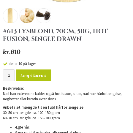
#613 LYSBLOND, 70CM, 50G, HOT
FUSION, SINGLE DRAWN
kr.610
der er 10 på lager
Læg i kurv »
Beskrivelse:
Nail hair extensions kaldes også hot fusion, u-tip, nail hair hårforlængelse,
negltotter eller keratin extensions.
Anbefalet mængde til en fuld hårforlængelse:
30–50 cm længde: ca. 100–150 gram
60–70 cm længde: ca. 150–200 gram
Ægte hår.
Varer op til 6 måneder, afhængigt af pleje.