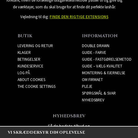
forklare, hvem de forskellige fastgørelsesmetoder passer til og give dig
de værktøjer, som du skal bruge for at finde dit perfekte løshår.
Vejledning til dig:
FINDE DEN RIGTIGE EXTENSIONS
BUTIK
INFORMATION
LEVERING OG RETUR
DOUBLE DRAWN
KLAGER
GUIDE - FARVE
BETINGELSER
GUIDE - FASTGØRELSEMETOD
KUNDESERVICE
GUIDE – VÆLG KVALITET
LOG PÅ
MONTERING & FJERNELSE
ABOUT COOKIES
OM FIRMAET
THE COOKIE SETTINGS
PLEJE
SPØRGSMÅL & SVAR
NYHEDSBREV
NYHEDSBREV
Få de bedste tilbud og
VI SKRÆDDERSYR DIN OPLEVELSE
spændende nye produkter!