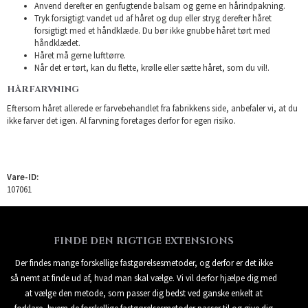
Anvend derefter en genfugtende balsam og gerne en hårindpakning.
Tryk forsigtigt vandet ud af håret og dup eller stryg derefter håret
forsigtigt med et håndklæde. Du bør ikke gnubbe håret tørt med
håndklædet.
Håret må gerne lufttørre.
Når det er tørt, kan du flette, krølle eller sætte håret, som du vil!.
HÅRFARVNING
Eftersom håret allerede er farvebehandlet fra fabrikkens side, anbefaler vi, at du
ikke farver det igen. Al farvning foretages derfor for egen risiko.
Vare-ID:
107061
FINDE DEN RIGTIGE EXTENSIONS
Der findes mange forskellige fastgørelsesmetoder, og derfor er det ikke
så nemt at finde ud af, hvad man skal vælge. Vi vil derfor hjælpe dig med
at vælge den metode, som passer dig bedst ved ganske enkelt at