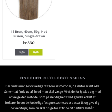
#8 Brun, 40cm, 50g, Hot
Fusion, Single drawn
kr.330
Info
Køb
FINDE DEN RIGTIGE EXTENSIONS
Der findes mange forskellige fastgørelsesmetoder, og derfor er det ikke
så nemt at finde ud af, hvad man skal vælge. Vi vil derfor hjælpe dig med
at vælge den metode, som passer dig bedst ved ganske enkelt at
forklare, hvem de forskellige fastgørelsesmetoder passer til og give dig
de værktøjer, som du skal bruge for at finde dit perfekte løshår.