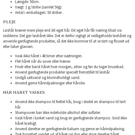
Længde: 50cm.
Vægt: 1 g/stribe (samlet 50g).
Antal i emballagen: 50 striber .
PLEJE
Løshår kræver mere pleje end dit eget hår. Dit eget hår får næring tilsat via
rødderne. Det gør løshåret ikke. Det er derfor vigtigt at vedligeholde løshåret og
anvende genfugtende produkter, så det ikke kommer til at se tørt og flosset ud
eller taber glansen.
Vask ikke håret i 48 timer efter isætningen.
Flet håret når du sover eller træner.
Frisér eller børst håret hver morgen, aften og før du tager brusebad.
Anvend genfugtende produkter specielt fremstillet til løshår.
Undgå saltvand og klorindholdigt vand.
Anvend gerne hårindpakninger eller hårolie.
NÅR HÅRET VASKES
Anvend ikke shampoo til fedtet hår, brug i stedet en shampoo til tørt
hår.
Shampooen bør ikke indeholde alkohol eller sulfater.
Vask håret i lunket vand og brug en genfugtende shampoo. Gnid ikke
håret kraftigt.
Anvend derefter en genfugtende balsam og gerne en hårindpakning.
Tryk forsigtigt vandet ud af håret og dup eller stryg derefter håret