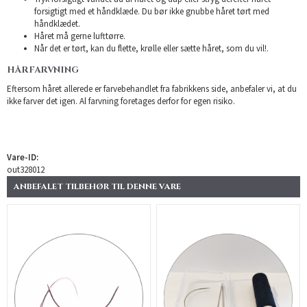
forsigtigt med et håndklæde. Du bør ikke gnubbe håret tørt med
håndklædet.
Håret må gerne lufttørre.
Når det er tørt, kan du flette, krølle eller sætte håret, som du vil!.
HÅRFARVNING
Eftersom håret allerede er farvebehandlet fra fabrikkens side, anbefaler vi, at du
ikke farver det igen. Al farvning foretages derfor for egen risiko.
Vare-ID:
out328012
ANBEFALET TILBEHØR TIL DENNE VARE