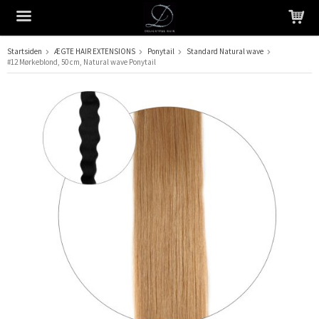
Startsiden
ÆGTE HAIR EXTENSIONS
Ponytail
Standard Natural wave
#12 Mørkeblond, 50 cm, Natural wave Ponytail
Produktet er blevet tilføjet til din indkøbskurv