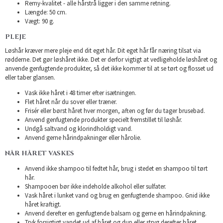
Remy-kvalitet - alle hårstrå ligger i den samme retning.
Længde: 50 cm.
Vægt: 90 g.
PLEJE
Løshår kræver mere pleje end dit eget hår. Dit eget hår får næring tilsat via
rødderne. Det gør løshåret ikke. Det er derfor vigtigt at vedligeholde løshåret og
anvende genfugtende produkter, så det ikke kommer til at se tørt og flosset ud
eller taber glansen.
Vask ikke håret i 48 timer efter isætningen.
Flet håret når du sover eller træner.
Frisér eller børst håret hver morgen, aften og før du tager brusebad.
Anvend genfugtende produkter specielt fremstillet til løshår.
Undgå saltvand og klorindholdigt vand.
Anvend gerne hårindpakninger eller hårolie.
NÅR HÅRET VASKES
Anvend ikke shampoo til fedtet hår, brug i stedet en shampoo til tørt
hår.
Shampooen bør ikke indeholde alkohol eller sulfater.
Vask håret i lunket vand og brug en genfugtende shampoo. Gnid ikke
håret kraftigt.
Anvend derefter en genfugtende balsam og gerne en hårindpakning.
Tryk forsigtigt vandet ud af håret og dup eller stryg derefter håret