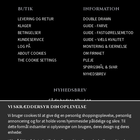
BUTIK
INFORMATION
LEVERING OG RETUR
DOUBLE DRAWN
KLAGER
GUIDE - FARVE
BETINGELSER
GUIDE - FASTGØRELSEMETOD
KUNDESERVICE
GUIDE – VÆLG KVALITET
LOG PÅ
MONTERING & FJERNELSE
ABOUT COOKIES
OM FIRMAET
THE COOKIE SETTINGS
PLEJE
SPØRGSMÅL & SVAR
NYHEDSBREV
NYHEDSBREV
Få de bedste tilbud og
VI SKRÆDDERSYR DIN OPLEVELSE
spændende nye produkter!
Vi bruger cookies til at give dig en personlig shoppingoplevelse, personlig
annoncering og for at holde vores hjemmesider pålidelige og sikre. Til
dette formål indsamler vi oplysninger om brugere, deres design og deres
enheder.