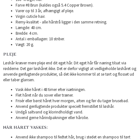
Farve #8 Brun (kaldes også 5.4 Copper Brown).
Varer op til 3 år, afhængigt af pleje.
Virgin cuticle hair.
Remy-kvalitet - alle hårstrå ligger i den samme retning.
Længde: 40 cm.
Bredde: 4 cm.
Antal i emballagen: 10 striber.
Vægt: 20 g.
PLEJE
Løshår kræver mere pleje end dit eget hår. Dit eget hår får næring tilsat via
rødderne. Det gør løshåret ikke. Det er derfor vigtigt at vedligeholde løshåret og
anvende genfugtende produkter, så det ikke kommer til at se tørt og flosset ud
eller taber glansen.
Vask ikke håret i 48 timer efter isætningen.
Flet håret når du sover eller træner.
Frisér eller børst håret hver morgen, aften og før du tager brusebad.
Anvend genfugtende produkter specielt fremstillet til løshår.
Undgå saltvand og klorindholdigt vand.
Anvend gerne hårindpakninger eller hårolie.
NÅR HÅRET VASKES:
Anvend ikke shampoo til fedtet hår, brug i stedet en shampoo til tørt