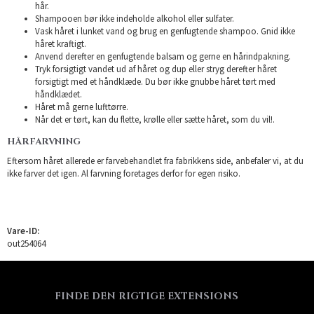
hår.
Shampooen bør ikke indeholde alkohol eller sulfater.
Vask håret i lunket vand og brug en genfugtende shampoo. Gnid ikke
håret kraftigt.
Anvend derefter en genfugtende balsam og gerne en hårindpakning.
Tryk forsigtigt vandet ud af håret og dup eller stryg derefter håret
forsigtigt med et håndklæde. Du bør ikke gnubbe håret tørt med
håndklædet.
Håret må gerne lufttørre.
Når det er tørt, kan du flette, krølle eller sætte håret, som du vil!.
HÅRFARVNING
Eftersom håret allerede er farvebehandlet fra fabrikkens side, anbefaler vi, at du
ikke farver det igen. Al farvning foretages derfor for egen risiko.
Vare-ID:
out254064
FINDE DEN RIGTIGE EXTENSIONS