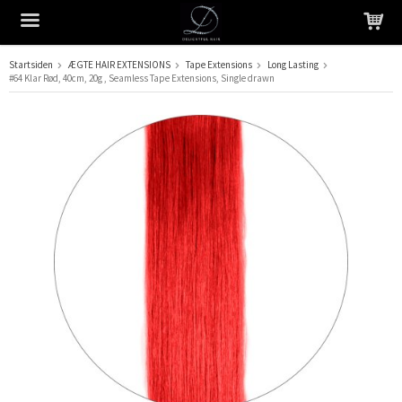
Startsiden
ÆGTE HAIR EXTENSIONS
Tape Extensions
Long Lasting
#64 Klar Rød, 40cm, 20g , Seamless Tape Extensions, Single drawn
Produktet er blevet tilføjet til din indkøbskurv