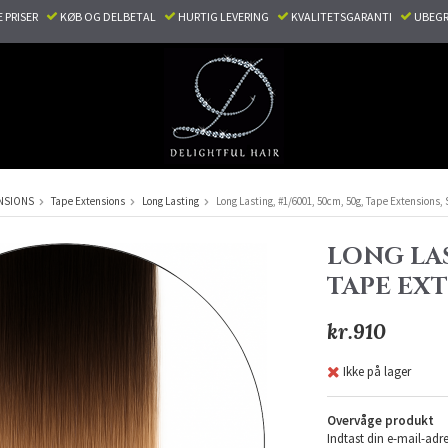
E PRISER
KØB OG DELBETAL
HURTIG LEVERING
KVALITETSGARANTI
UBEGR
NSIONS
Tape Extensions
Long Lasting
Long Lasting, #1/6001, 50cm, 50g, Tape Extensions,
LONG LAS
TAPE EX
kr.910
Ikke på lager
Overvåge produkt
Indtast din e-mail-adre