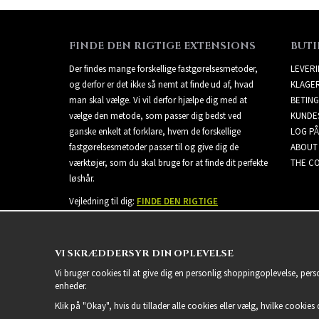
FINDE DEN RIGTIGE EXTENSIONS
BUTI
Der findes mange forskellige fastgørelsesmetoder,
LEVER
og derfor er det ikke så nemt at finde ud af, hvad
KLAGE
man skal vælge. Vi vil derfor hjælpe dig med at
BETING
vælge den metode, som passer dig bedst ved
KUNDE
ganske enkelt at forklare, hvem de forskellige
LOG PÅ
fastgørelsesmetoder passer til og give dig de
ABOUT
værktøjer, som du skal bruge for at finde dit perfekte
THE CO
løshår.
Vejledning til dig:
FINDE DEN RIGTIGE
EXTENSIONS
VI SKRÆDDERSYR DIN OPLEVELSE
Vi bruger cookies til at give dig en personlig shoppingoplevelse, per
enheder.
Klik på "Okay", hvis du tillader alle cookies eller vælg, hvilke cookies d