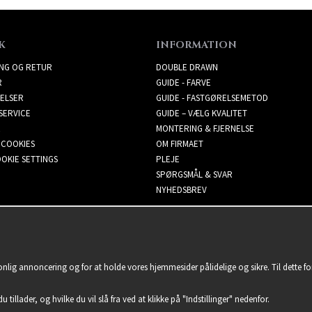
K
INFORMATION
ING OG RETUR
DOUBLE DRAWN
R
GUIDE - FARVE
ELSER
GUIDE - FASTGØRELSEMETOD
SERVICE
GUIDE – VÆLG KVALITET
MONTERING & FJERNELSE
 COOKIES
OM FIRMAET
OKIE SETTINGS
PLEJE
SPØRGSMÅL & SVAR
NYHEDSBREV
sonlig annoncering og for at holde vores hjemmesider pålidelige og sikre. Til dette 
u tillader, og hvilke du vil slå fra ved at klikke på "Indstillinger" nedenfor.