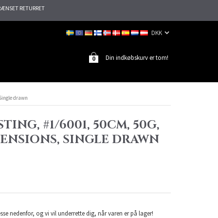
ÆNSET RETURRET
Din indkøbskurv er tom!
0
 Single drawn
TING, #1/6001, 50CM, 50G,
TENSIONS, SINGLE DRAWN
sse nedenfor, og vi vil underrette dig, når varen er på lager!