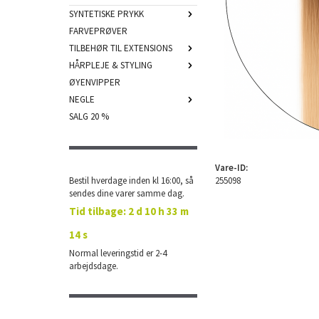
SYNTETISKE PRYKK
FARVEPRØVER
TILBEHØR TIL EXTENSIONS
HÅRPLEJE & STYLING
ØYENVIPPER
NEGLE
SALG 20 %
Vare-ID:
Bestil hverdage inden kl 16:00, så
255098
sendes dine varer samme dag.
Tid tilbage:
2 d 10 h 33 m
13 s
Normal leveringstid er 2-4
arbejdsdage.