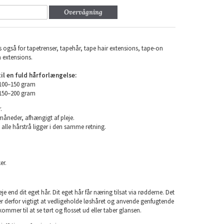
Overvågning
 også for tapetrenser, tapehår, tape hair extensions, tape-on
n extensions.
l en fuld hårforlængelse:
 100–150 gram
 150–200 gram
.
 måneder, afhængigt af pleje.
 alle hårstrå ligger i den samme retning.
er.
e end dit eget hår. Dit eget hår får næring tilsat via rødderne. Det
 er derfor vigtigt at vedligeholde løshåret og anvende genfugtende
kommer til at se tørt og flosset ud eller taber glansen.