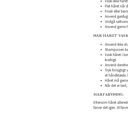
Vask ikke håret 
Flet håret når d
Frisér eller bø
Anvend genfugte
Undgå saltvand
Anvend gerne h
NÅR HÅRET VASK
Anvend ikke sha
Shampooen bør 
Vask håret i l
kraftigt.
Anvend derefte
Tryk forsigtigt
et håndklæde. 
Håret må gerne 
Når det er tørt,
HÅRFARVNING
Eftersom håret allerede
farver det igen. Al farv