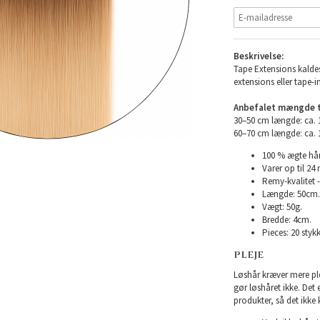
Beskrivelse:
Tape Extensions kaldes
extensions eller tape-i
Anbefalet mængde ti
30–50 cm længde: ca.
60–70 cm længde: ca.
100 % ægte hår
Varer op til 24
Remy-kvalitet -
Længde: 50cm.
Vægt: 50g.
Bredde: 4cm.
Pieces: 20 stykk
PLEJE
Løshår kræver mere plej
gør løshåret ikke. Det
produkter, så det ikke 