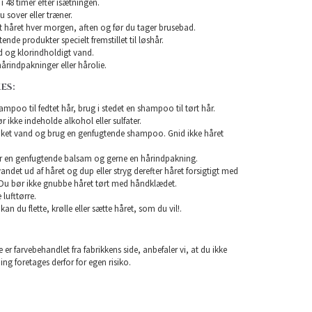
i 48 timer efter isætningen.
u sover eller træner.
rst håret hver morgen, aften og før du tager brusebad.
nde produkter specielt fremstillet til løshår.
 og klorindholdigt vand.
årindpakninger eller hårolie.
ES:
mpoo til fedtet hår, brug i stedet en shampoo til tørt hår.
ikke indeholde alkohol eller sulfater.
unket vand og brug en genfugtende shampoo. Gnid ikke håret
r en genfugtende balsam og gerne en hårindpakning.
 vandet ud af håret og dup eller stryg derefter håret forsigtigt med
Du bør ikke gnubbe håret tørt med håndklædet.
lufttørre.
 kan du flette, krølle eller sætte håret, som du vil!.
 er farvebehandlet fra fabrikkens side, anbefaler vi, at du ikke
ning foretages derfor for egen risiko.