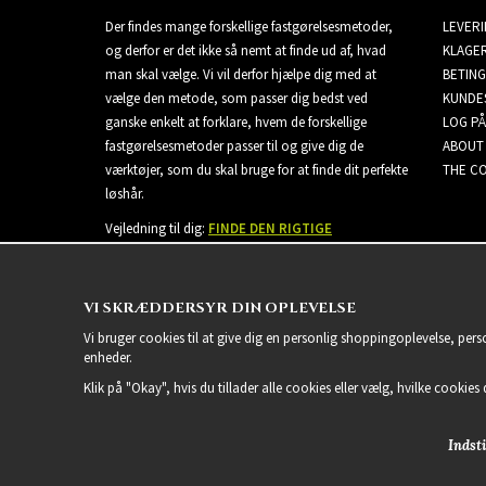
Der findes mange forskellige fastgørelsesmetoder,
LEVER
og derfor er det ikke så nemt at finde ud af, hvad
KLAGE
man skal vælge. Vi vil derfor hjælpe dig med at
BETING
vælge den metode, som passer dig bedst ved
KUNDE
ganske enkelt at forklare, hvem de forskellige
LOG PÅ
fastgørelsesmetoder passer til og give dig de
ABOUT
værktøjer, som du skal bruge for at finde dit perfekte
THE CO
løshår.
Vejledning til dig:
FINDE DEN RIGTIGE
EXTENSIONS
VI SKRÆDDERSYR DIN OPLEVELSE
Vi bruger cookies til at give dig en personlig shoppingoplevelse, per
enheder.
Klik på "Okay", hvis du tillader alle cookies eller vælg, hvilke cookies d
Indsti