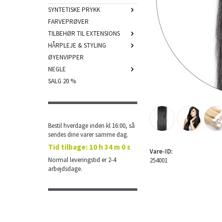
SYNTETISKE PRYKK
FARVEPRØVER
TILBEHØR TIL EXTENSIONS
HÅRPLEJE & STYLING
ØYENVIPPER
NEGLE
SALG 20 %
Bestil hverdage inden kl 16:00, så
sendes dine varer samme dag.
Tid tilbage:
10 h 33 m 59 s
Vare-ID:
Normal leveringstid er 2-4
254001
arbejdsdage.