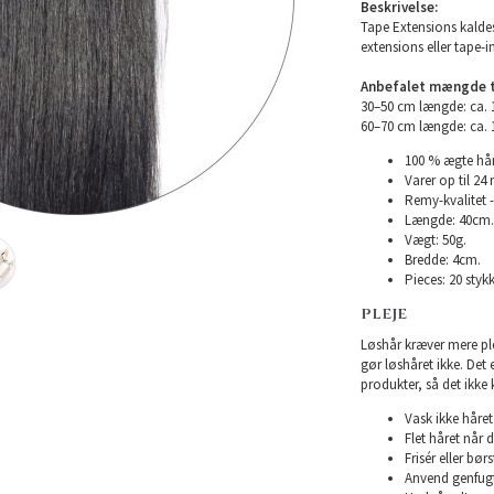
Beskrivelse:
Tape Extensions kaldes
extensions eller tape-i
Anbefalet mængde ti
30–50 cm længde: ca.
60–70 cm længde: ca.
100 % ægte hår
Varer op til 24
Remy-kvalitet -
Længde: 40cm.
Vægt: 50g.
Bredde: 4cm.
Pieces: 20 stykk
PLEJE
Løshår kræver mere plej
gør løshåret ikke. Det
produkter, så det ikke 
Vask ikke håret 
Flet håret når d
Frisér eller bø
Anvend genfugte