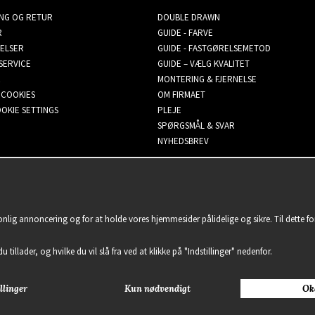
ING OG RETUR
DOUBLE DRAWN
R
GUIDE - FARVE
ELSER
GUIDE - FASTGØRELSEMETOD
SERVICE
GUIDE – VÆLG KVALITET
MONTERING & FJERNELSE
 COOKIES
OM FIRMAET
OKIE SETTINGS
PLEJE
SPØRGSMÅL & SVAR
NYHEDSBREV
sonlig annoncering og for at holde vores hjemmesider pålidelige og sikre. Til dette 
u tillader, og hvilke du vil slå fra ved at klikke på "Indstillinger" nedenfor.
llinger
Kun nødvendigt
Ok
2021 Delightful Hair