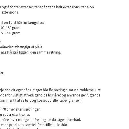
 også for tapetrenser, tapehår, tape hair extensions, tape-on
n extensions.
l en fuld hårforlængelse:
 100–150 gram
 150–200 gram
.
 måneder, afhængigt af pleje.
 alle hårstrå ligger i den samme retning.
er.
e end dit eget hår. Dit eget hår får næring tilsat via rødderne. Det
 er derfor vigtigt at vedligeholde løshåret og anvende genfugtende
kommer til at se tørt og flosset ud eller taber glansen.
i 48 timer efter isætningen.
u sover eller træner.
rst håret hver morgen, aften og før du tager brusebad.
nde produkter specielt fremstillet til løshår.