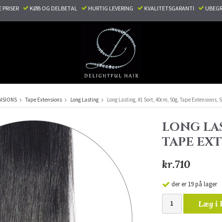
E PRISER
KØB OG DELBETAL
HURTIG LEVERING
KVALITETSGARANTI
UBEGR
NSIONS
Tape Extensions
Long Lasting
Long Lasting, #1 Sort, 40cm, 50g, Tape Extensions, 
LONG LAS
TAPE EX
kr.710
der er 19 på lager
Læg i 