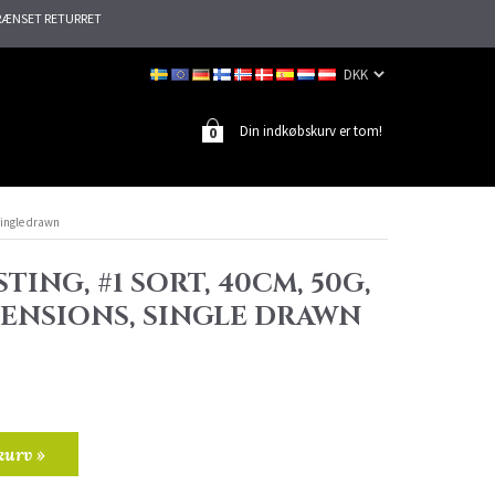
ÆNSET RETURRET
Din indkøbskurv er tom!
0
Single drawn
TING, #1 SORT, 40CM, 50G,
TENSIONS, SINGLE DRAWN
kurv »