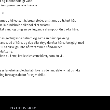
 og klorindholdigt vand.
årindpakninger eller hårolie.
ES:
mpoo til fedtet hår, brug i stedet en shampoo til tørt hår.
ikke indeholde alkohol eller sulfater.
unket vand og brug en genfugtende shampoo. Gnid ikke håret
r en genfugtende balsam og gerne en hårindpakning.
 vandet ud af håret og dup eller stryg derefter håret forsigtigt med
Du bør ikke gnubbe håret tørt med håndklædet.
lufttørre.
 kan du flette, krølle eller sætte håret, som du vil!.
 er farvebehandlet fra fabrikkens side, anbefaler vi, at du ikke
ning foretages derfor for egen risiko.
NYHEDSBREV