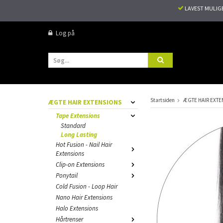
LAVEST MULIG
Log på
Startsiden
ÆGTE HAIR EXTE
ÆGTE HAIR EXTENSIONS
Tape Extensions
Standard
Long Lasting
Hot Fusion - Nail Hair
Extensions
Clip-on Extensions
Ponytail
Cold Fusion - Loop Hair
Nano Hair Extensions
Halo Extensions
Hårtrenser