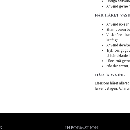
Undgå saltvand
Anvend gerne h
NÅR HÅRET VASK
Anvend ikke sha
Shampooen bør 
Vask håret i l
kraftigt.
Anvend derefte
Tryk forsigtigt
et håndklæde. 
Håret må gerne 
Når det er tørt,
HÅRFARVNING
Eftersom håret allerede
farver det igen. Al farv
K
INFORMATION