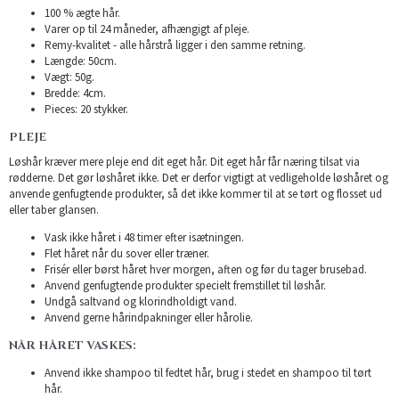
100 % ægte hår.
Varer op til 24 måneder, afhængigt af pleje.
Remy-kvalitet - alle hårstrå ligger i den samme retning.
Længde: 50cm.
Vægt: 50g.
Bredde: 4cm.
Pieces: 20 stykker.
PLEJE
Løshår kræver mere pleje end dit eget hår. Dit eget hår får næring tilsat via
rødderne. Det gør løshåret ikke. Det er derfor vigtigt at vedligeholde løshåret og
anvende genfugtende produkter, så det ikke kommer til at se tørt og flosset ud
eller taber glansen.
Vask ikke håret i 48 timer efter isætningen.
Flet håret når du sover eller træner.
Frisér eller børst håret hver morgen, aften og før du tager brusebad.
Anvend genfugtende produkter specielt fremstillet til løshår.
Undgå saltvand og klorindholdigt vand.
Anvend gerne hårindpakninger eller hårolie.
NÅR HÅRET VASKES:
Anvend ikke shampoo til fedtet hår, brug i stedet en shampoo til tørt
hår.