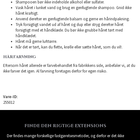
Shampooen bør ikke indeholde alkohol eller sulfater.
Vask håret i lunket vand og brug en genfugtende shampoo. Gnid ikke
håret kraftigt.
Anvend derefter en genfugtende balsam og gerne en hårindpakning.
Tryk forsigtigt vandet ud af håret og dup eller stryg derefter håret
forsigtigt med et håndklæde. Du bør ikke gnubbe håret tørt med
håndklædet.
Håret må gerne lufttørre.
Når det er tørt, kan du flette, krølle eller sætte håret, som du vil!.
HÅRFARVNING
Eftersom håret allerede er farvebehandlet fra fabrikkens side, anbefaler vi, at du
ikke farver det igen. Al farvning foretages derfor for egen risiko.
Vare-ID:
255012
FINDE DEN RIGTIGE EXTENSIONS
Der findes mange forskellige fastgørelsesmetoder, og derfor er det ikke