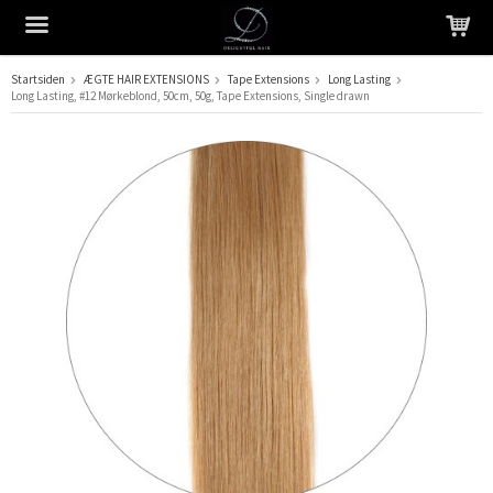
Startsiden
ÆGTE HAIR EXTENSIONS
Tape Extensions
Long Lasting
Long Lasting, #12 Mørkeblond, 50cm, 50g, Tape Extensions, Single drawn
Produktet er blevet tilføjet til din indkøbskurv