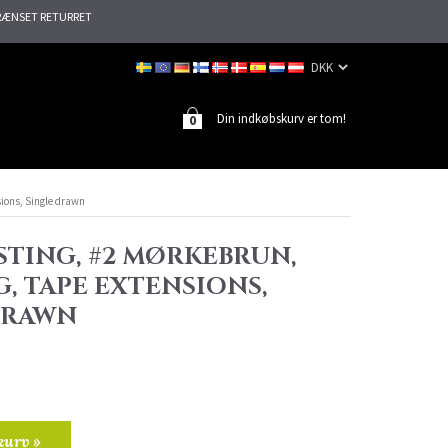
ÆNSET RETURRET
Din indkøbskurv er tom!
0
sions, Single drawn
STING, #2 MØRKEBRUN,
G, TAPE EXTENSIONS,
DRAWN
kurv »