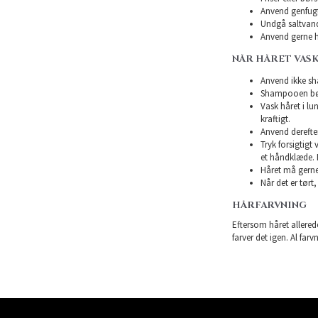
Anvend genfugte
Undgå saltvand
Anvend gerne h
NÅR HÅRET VASK
Anvend ikke sha
Shampooen bør 
Vask håret i l
kraftigt.
Anvend derefte
Tryk forsigtigt
et håndklæde. 
Håret må gerne 
Når det er tørt,
HÅRFARVNING
Eftersom håret allerede
farver det igen. Al farv