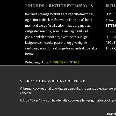
FINDE DEN RIGTIGE EXTENSIONS
BUTI
Der findes mange forskellige fastgørelsesmetoder,
LEVER
og derfor er det ikke så nemt at finde ud af, hvad
KLAGE
man skal vælge. Vi vil derfor hjælpe dig med at
BETING
vælge den metode, som passer dig bedst ved
KUNDE
ganske enkelt at forklare, hvem de forskellige
LOG PÅ
fastgørelsesmetoder passer til og give dig de
ABOUT
værktøjer, som du skal bruge for at finde dit perfekte
THE CO
løshår.
Vejledning til dig:
FINDE DEN RIGTIGE
EXTENSIONS
VI SKRÆDDERSYR DIN OPLEVELSE
Vi bruger cookies til at give dig en personlig shoppingoplevelse, per
enheder.
Klik på "Okay", hvis du tillader alle cookies eller vælg, hvilke cookies d
Indsti