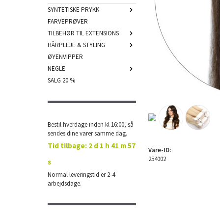
SYNTETISKE PRYKK
FARVEPRØVER
TILBEHØR TIL EXTENSIONS
HÅRPLEJE & STYLING
ØYENVIPPER
NEGLE
SALG 20 %
Bestil hverdage inden kl 16:00, så
sendes dine varer samme dag.
Tid tilbage:
2 d 1 h 41 m 56
Vare-ID:
254002
s
Normal leveringstid er 2-4
arbejdsdage.