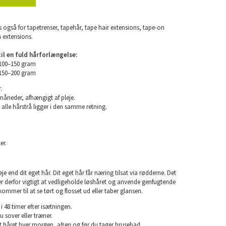
 også for tapetrenser, tapehår, tape hair extensions, tape-on
n extensions.
l en fuld hårforlængelse:
 100–150 gram
 150–200 gram
.
 måneder, afhængigt af pleje.
 alle hårstrå ligger i den samme retning.
er.
e end dit eget hår. Dit eget hår får næring tilsat via rødderne. Det
 er derfor vigtigt at vedligeholde løshåret og anvende genfugtende
kommer til at se tørt og flosset ud eller taber glansen.
i 48 timer efter isætningen.
u sover eller træner.
rst håret hver morgen, aften og før du tager brusebad.