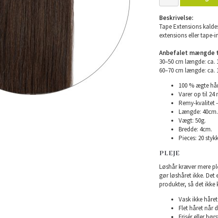
Beskrivelse:
Tape Extensions kaldes
extensions eller tape-i
Anbefalet mængde ti
30–50 cm længde: ca.
60–70 cm længde: ca.
100 % ægte hår
Varer op til 24
Remy-kvalitet -
Længde: 40cm.
Vægt: 50g.
Bredde: 4cm.
Pieces: 20 stykk
PLEJE
Løshår kræver mere plej
gør løshåret ikke. Det
produkter, så det ikke 
Vask ikke håret 
Flet håret når d
Frisér eller bø