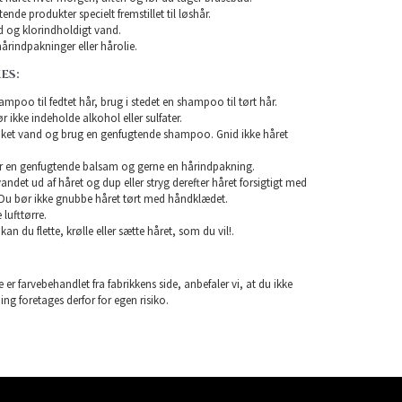
nde produkter specielt fremstillet til løshår.
 og klorindholdigt vand.
årindpakninger eller hårolie.
ES:
mpoo til fedtet hår, brug i stedet en shampoo til tørt hår.
ikke indeholde alkohol eller sulfater.
unket vand og brug en genfugtende shampoo. Gnid ikke håret
r en genfugtende balsam og gerne en hårindpakning.
 vandet ud af håret og dup eller stryg derefter håret forsigtigt med
Du bør ikke gnubbe håret tørt med håndklædet.
lufttørre.
 kan du flette, krølle eller sætte håret, som du vil!.
 er farvebehandlet fra fabrikkens side, anbefaler vi, at du ikke
ning foretages derfor for egen risiko.