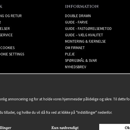
K
INFORMATION
ING OG RETUR
DOUBLE DRAWN
R
GUIDE - FARVE
ELSER
GUIDE - FASTGØRELSEMETOD
SERVICE
GUIDE – VÆLG KVALITET
MONTERING & FJERNELSE
 COOKIES
OM FIRMAET
OKIE SETTINGS
PLEJE
SPØRGSMÅL & SVAR
NYHEDSBREV
sonlig annoncering og for at holde vores hjemmesider pålidelige og sikre. Til dette 
u tillader, og hvilke du vil slå fra ved at klikke på "Indstillinger" nedenfor.
llinger
Kun nødvendigt
Ok
2021 Delightful Hair