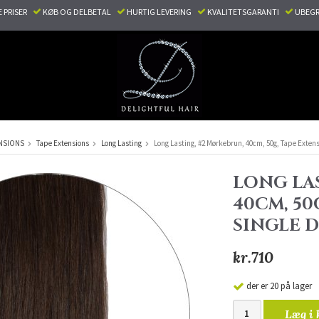
E PRISER
KØB OG DELBETAL
HURTIG LEVERING
KVALITETSGARANTI
UBEGR
NSIONS
Tape Extensions
Long Lasting
Long Lasting, #2 Mørkebrun, 40cm, 50g, Tape Exten
LONG LA
40CM, 50
SINGLE 
kr.710
der er 20 på lager
Læg i 