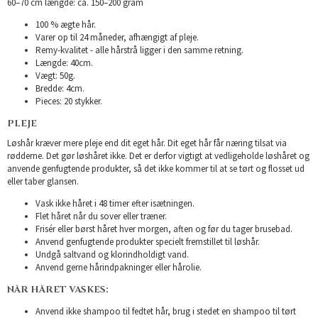
60–70 cm længde: ca. 150–200 gram
100 % ægte hår.
Varer op til 24 måneder, afhængigt af pleje.
Remy-kvalitet - alle hårstrå ligger i den samme retning.
Længde: 40cm.
Vægt: 50g.
Bredde: 4cm.
Pieces: 20 stykker.
PLEJE
Løshår kræver mere pleje end dit eget hår. Dit eget hår får næring tilsat via
rødderne. Det gør løshåret ikke. Det er derfor vigtigt at vedligeholde løshåret og
anvende genfugtende produkter, så det ikke kommer til at se tørt og flosset ud
eller taber glansen.
Vask ikke håret i 48 timer efter isætningen.
Flet håret når du sover eller træner.
Frisér eller børst håret hver morgen, aften og før du tager brusebad.
Anvend genfugtende produkter specielt fremstillet til løshår.
Undgå saltvand og klorindholdigt vand.
Anvend gerne hårindpakninger eller hårolie.
NÅR HÅRET VASKES:
Anvend ikke shampoo til fedtet hår, brug i stedet en shampoo til tørt