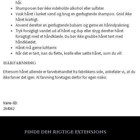
hår.
Shampooen bør ikke indeholde alkohol eller sulfater.
Vask håret i lunket vand og brug en genfugtende shampoo. Gnid ikke
håret kraftigt.
Anvend derefter en genfugtende balsam og gerne en hårindpakning.
Tryk forsigtigt vandet ud af håret og dup eller stryg derefter håret
forsigtigt med et håndklæde. Du bør ikke gnubbe håret tørt med
håndklædet.
Håret må gerne lufttørre.
Når det er tørt, kan du flette, krølle eller sætte håret, som du vil!.
HÅRFARVNING
Eftersom håret allerede er farvebehandlet fra fabrikkens side, anbefaler vi, at du
ikke farver det igen. Al farvning foretages derfor for egen risiko.
Vare-ID:
264062
FINDE DEN RIGTIGE EXTENSIONS