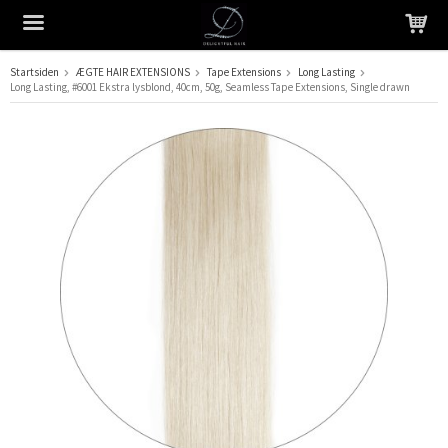
Startsiden
ÆGTE HAIR EXTENSIONS
Tape Extensions
Long Lasting
Long Lasting, #6001 Ekstra lysblond, 40cm, 50g, Seamless Tape Extensions, Single drawn
Produktet er blevet tilføjet til din indkøbskurv