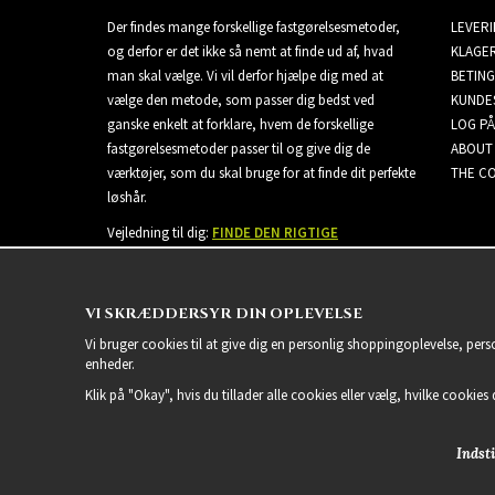
Der findes mange forskellige fastgørelsesmetoder,
LEVER
og derfor er det ikke så nemt at finde ud af, hvad
KLAGE
man skal vælge. Vi vil derfor hjælpe dig med at
BETING
vælge den metode, som passer dig bedst ved
KUNDE
ganske enkelt at forklare, hvem de forskellige
LOG PÅ
fastgørelsesmetoder passer til og give dig de
ABOUT
værktøjer, som du skal bruge for at finde dit perfekte
THE CO
løshår.
Vejledning til dig:
FINDE DEN RIGTIGE
EXTENSIONS
VI SKRÆDDERSYR DIN OPLEVELSE
Vi bruger cookies til at give dig en personlig shoppingoplevelse, per
enheder.
Klik på "Okay", hvis du tillader alle cookies eller vælg, hvilke cookies d
Indsti