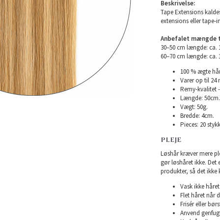
Beskrivelse:
Tape Extensions kaldes
extensions eller tape-i
Anbefalet mængde ti
30–50 cm længde: ca.
60–70 cm længde: ca.
100 % ægte hår
Varer op til 24
Remy-kvalitet -
Længde: 50cm.
Vægt: 50g.
Bredde: 4cm.
Pieces: 20 stykk
PLEJE
Løshår kræver mere plej
gør løshåret ikke. Det
produkter, så det ikke 
Vask ikke håret 
Flet håret når d
Frisér eller bø
Anvend genfugte