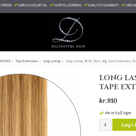
E PRISER
KØB OG DELBETAL
HURTIG LEVERING
KVALITETSGARANTI
UBEGR
NSIONS
Tape Extensions
Long Lasting
Long Lasting, #8/18, 50cm, 50g, Tape Extensions, S
LONG LAS
TAPE EX
kr.910
der er 6 på lager
Læg i 