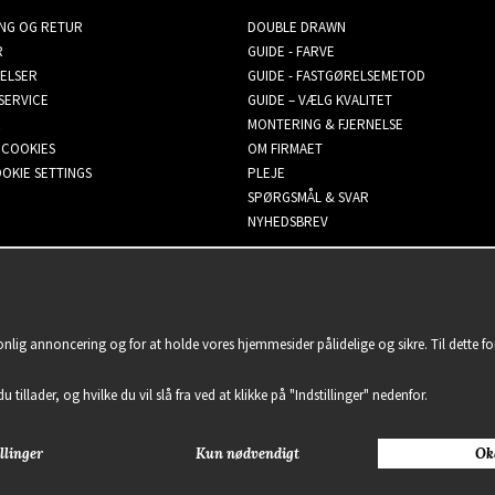
ING OG RETUR
DOUBLE DRAWN
R
GUIDE - FARVE
ELSER
GUIDE - FASTGØRELSEMETOD
SERVICE
GUIDE – VÆLG KVALITET
MONTERING & FJERNELSE
 COOKIES
OM FIRMAET
OKIE SETTINGS
PLEJE
SPØRGSMÅL & SVAR
NYHEDSBREV
sonlig annoncering og for at holde vores hjemmesider pålidelige og sikre. Til dette 
u tillader, og hvilke du vil slå fra ved at klikke på "Indstillinger" nedenfor.
llinger
Kun nødvendigt
Ok
2021 Delightful Hair