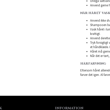
Undgå saltvand
Anvend gerne h
NÅR HÅRET VASK
Anvend ikke sha
Shampooen bør 
Vask håret i l
kraftigt.
Anvend derefte
Tryk forsigtigt
et håndklæde. 
Håret må gerne 
Når det er tørt,
HÅRFARVNING
Eftersom håret allerede
farver det igen. Al farv
K
INFORMATION