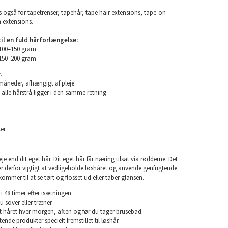
 også for tapetrenser, tapehår, tape hair extensions, tape-on
n extensions.
l en fuld hårforlængelse:
 100–150 gram
 150–200 gram
.
 måneder, afhængigt af pleje.
 alle hårstrå ligger i den samme retning.
er.
e end dit eget hår. Dit eget hår får næring tilsat via rødderne. Det
 er derfor vigtigt at vedligeholde løshåret og anvende genfugtende
kommer til at se tørt og flosset ud eller taber glansen.
i 48 timer efter isætningen.
u sover eller træner.
rst håret hver morgen, aften og før du tager brusebad.
nde produkter specielt fremstillet til løshår.