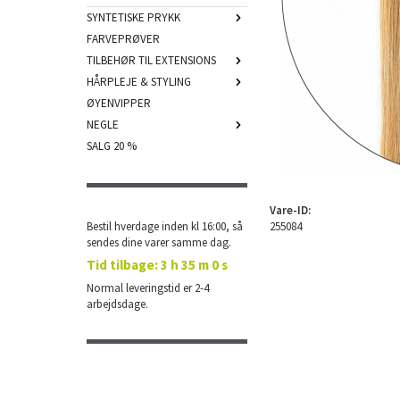
SYNTETISKE PRYKK
FARVEPRØVER
TILBEHØR TIL EXTENSIONS
HÅRPLEJE & STYLING
ØYENVIPPER
NEGLE
SALG 20 %
Vare-ID:
Bestil hverdage inden kl 16:00, så
255084
sendes dine varer samme dag.
Tid tilbage:
3 h 34 m 59 s
Normal leveringstid er 2-4
arbejdsdage.