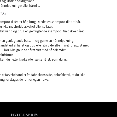
 og klorindholdigt vand.
årindpakninger eller hårolie.
ES:
mpoo til fedtet hår, brug i stedet en shampoo til tørt hår.
ikke indeholde alkohol eller sulfater.
unket vand og brug en genfugtende shampoo. Gnid ikke håret
r en genfugtende balsam og gerne en hårindpakning.
 vandet ud af håret og dup eller stryg derefter håret forsigtigt med
Du bør ikke gnubbe håret tørt med håndklædet.
lufttørre.
 kan du flette, krølle eller sætte håret, som du vil!.
 er farvebehandlet fra fabrikkens side, anbefaler vi, at du ikke
ning foretages derfor for egen risiko.
NYHEDSBREV