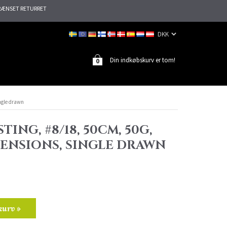
ÆNSET RETURRET
Din indkøbskurv er tom!
0
ingle drawn
TING, #8/18, 50CM, 50G,
TENSIONS, SINGLE DRAWN
kurv »