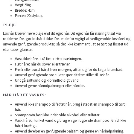
Vægt: 50g.
Bredde: 4cm.
Pieces: 20 stykker.
PLEJE
Løshår kræver mere pleje end dit eget hår. Dit eget hår får næring tilsat via
rødderne. Det gør løshåret ikke. Det er derfor vigtigt at vedligeholde løshåret og
anvende genfugtende produkter, så det ikke kommer til at se tørt og flosset ud
eller taber glansen.
Vask ikke håret i 48 timer efter isætningen.
Flet håret når du sover eller træner.
Frisér eller børst håret hver morgen, aften og før du tager brusebad.
Anvend genfugtende produkter specielt fremstillet til løshår.
Undgå saltvand og klorindholdigt vand.
Anvend gerne hårindpakninger eller hårolie.
NÅR HÅRET VASKES:
Anvend ikke shampoo til fedtet hår, brug i stedet en shampoo til tørt
hår.
Shampooen bør ikke indeholde alkohol eller sulfater.
Vask håret i lunket vand og brug en genfugtende shampoo. Gnid ikke
håret kraftigt.
Anvend derefter en genfugtende balsam og gerne en hårindpakning.