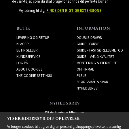
de værktøjer, som du skal bruge for at finde dit perfekte løshår.
Vejledning til dig:
FINDE DEN RIGTIGE EXTENSIONS
BUTIK
INFORMATION
LEVERING OG RETUR
DOUBLE DRAWN
KLAGER
GUIDE - FARVE
BETINGELSER
GUIDE - FASTGØRELSEMETOD
KUNDESERVICE
GUIDE – VÆLG KVALITET
LOG PÅ
MONTERING & FJERNELSE
ABOUT COOKIES
OM FIRMAET
THE COOKIE SETTINGS
PLEJE
SPØRGSMÅL & SVAR
NYHEDSBREV
NYHEDSBREV
Få de bedste tilbud og
VI SKRÆDDERSYR DIN OPLEVELSE
spændende nye produkter!
Vi bruger cookies til at give dig en personlig shoppingoplevelse, personlig