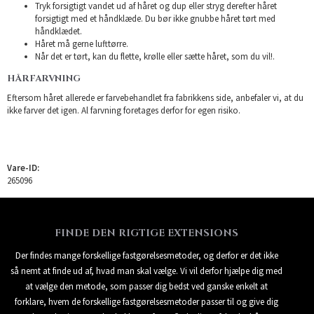
Tryk forsigtigt vandet ud af håret og dup eller stryg derefter håret
forsigtigt med et håndklæde. Du bør ikke gnubbe håret tørt med
håndklædet.
Håret må gerne lufttørre.
Når det er tørt, kan du flette, krølle eller sætte håret, som du vil!.
HÅRFARVNING
Eftersom håret allerede er farvebehandlet fra fabrikkens side, anbefaler vi, at du
ikke farver det igen. Al farvning foretages derfor for egen risiko.
Vare-ID:
265096
FINDE DEN RIGTIGE EXTENSIONS
Der findes mange forskellige fastgørelsesmetoder, og derfor er det ikke
så nemt at finde ud af, hvad man skal vælge. Vi vil derfor hjælpe dig med
at vælge den metode, som passer dig bedst ved ganske enkelt at
forklare, hvem de forskellige fastgørelsesmetoder passer til og give dig