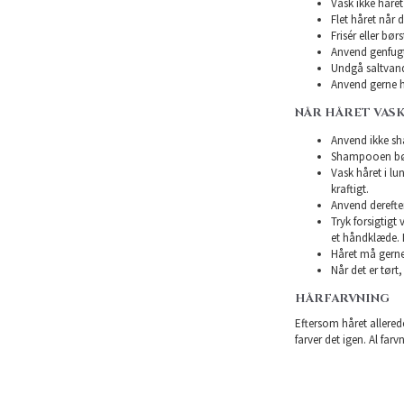
Vask ikke håret 
Flet håret når d
Frisér eller bø
Anvend genfugte
Undgå saltvand
Anvend gerne h
NÅR HÅRET VASK
Anvend ikke sha
Shampooen bør 
Vask håret i l
kraftigt.
Anvend derefte
Tryk forsigtigt
et håndklæde. 
Håret må gerne 
Når det er tørt,
HÅRFARVNING
Eftersom håret allerede
farver det igen. Al farv