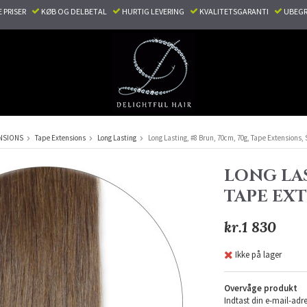
E PRISER
KØB OG DELBETAL
HURTIG LEVERING
KVALITETSGARANTI
UBEGR
NSIONS
Tape Extensions
Long Lasting
Long Lasting, #8 Brun, 70cm, 70g, Tape Extensions,
LONG LAS
TAPE EX
kr.1 830
Ikke på lager
Overvåge produkt
Indtast din e-mail-adre