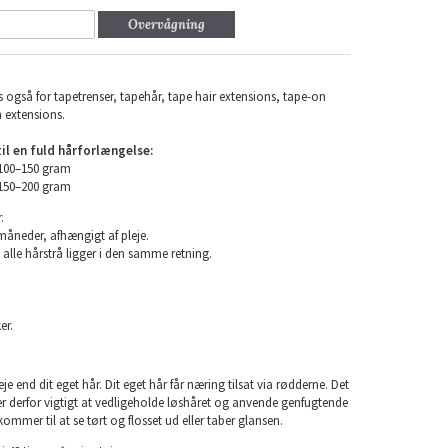
Overvågning
 også for tapetrenser, tapehår, tape hair extensions, tape-on
n extensions.
l en fuld hårforlængelse:
 100–150 gram
 150–200 gram
.
 måneder, afhængigt af pleje.
 alle hårstrå ligger i den samme retning.
er.
e end dit eget hår. Dit eget hår får næring tilsat via rødderne. Det
 er derfor vigtigt at vedligeholde løshåret og anvende genfugtende
kommer til at se tørt og flosset ud eller taber glansen.