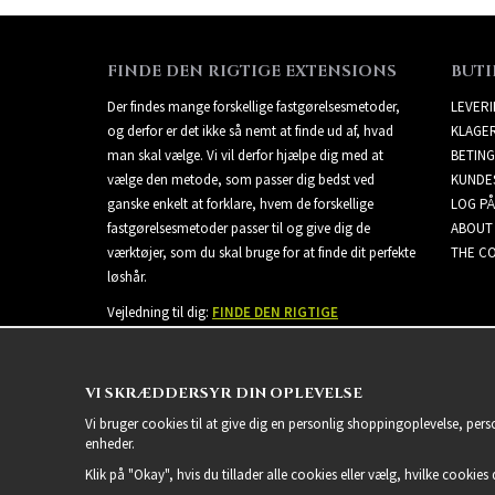
FINDE DEN RIGTIGE EXTENSIONS
BUTI
Der findes mange forskellige fastgørelsesmetoder,
LEVER
og derfor er det ikke så nemt at finde ud af, hvad
KLAGE
man skal vælge. Vi vil derfor hjælpe dig med at
BETING
vælge den metode, som passer dig bedst ved
KUNDE
ganske enkelt at forklare, hvem de forskellige
LOG PÅ
fastgørelsesmetoder passer til og give dig de
ABOUT
værktøjer, som du skal bruge for at finde dit perfekte
THE CO
løshår.
Vejledning til dig:
FINDE DEN RIGTIGE
EXTENSIONS
VI SKRÆDDERSYR DIN OPLEVELSE
Vi bruger cookies til at give dig en personlig shoppingoplevelse, per
enheder.
Klik på "Okay", hvis du tillader alle cookies eller vælg, hvilke cookies d