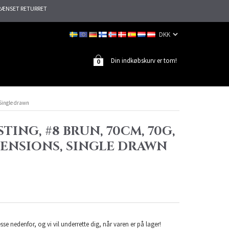
ÆNSET RETURRET
Din indkøbskurv er tom!
0
 Single drawn
TING, #8 BRUN, 70CM, 70G,
TENSIONS, SINGLE DRAWN
sse nedenfor, og vi vil underrette dig, når varen er på lager!