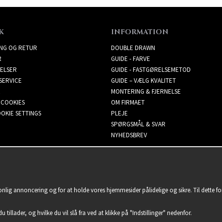
K
INFORMATION
ING OG RETUR
DOUBLE DRAWN
R
GUIDE - FARVE
ELSER
GUIDE - FASTGØRELSEMETOD
SERVICE
GUIDE – VÆLG KVALITET
MONTERING & FJERNELSE
 COOKIES
OM FIRMAET
OKIE SETTINGS
PLEJE
SPØRGSMÅL & SVAR
NYHEDSBREV
sonlig annoncering og for at holde vores hjemmesider pålidelige og sikre. Til dette 
u tillader, og hvilke du vil slå fra ved at klikke på "Indstillinger" nedenfor.