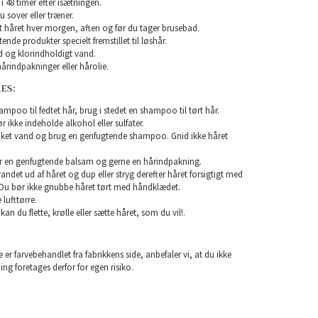
i 48 timer efter isætningen.
u sover eller træner.
rst håret hver morgen, aften og før du tager brusebad.
nde produkter specielt fremstillet til løshår.
 og klorindholdigt vand.
årindpakninger eller hårolie.
ES:
mpoo til fedtet hår, brug i stedet en shampoo til tørt hår.
ikke indeholde alkohol eller sulfater.
unket vand og brug en genfugtende shampoo. Gnid ikke håret
r en genfugtende balsam og gerne en hårindpakning.
 vandet ud af håret og dup eller stryg derefter håret forsigtigt med
Du bør ikke gnubbe håret tørt med håndklædet.
lufttørre.
 kan du flette, krølle eller sætte håret, som du vil!.
 er farvebehandlet fra fabrikkens side, anbefaler vi, at du ikke
ning foretages derfor for egen risiko.