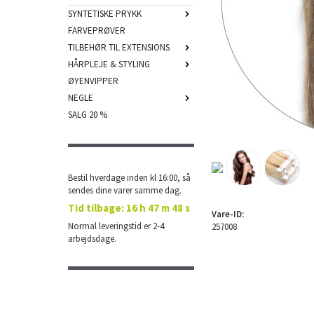
SYNTETISKE PRYKK
FARVEPRØVER
TILBEHØR TIL EXTENSIONS
HÅRPLEJE & STYLING
ØYENVIPPER
NEGLE
SALG 20 %
Bestil hverdage inden kl 16:00, så
sendes dine varer samme dag.
Tid tilbage:
16 h 47 m 47 s
Vare-ID:
Normal leveringstid er 2-4
257008
arbejdsdage.