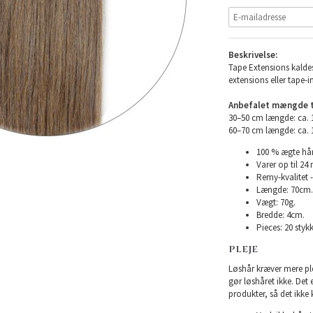
Beskrivelse:
Tape Extensions kaldes
extensions eller tape-i
Anbefalet mængde ti
30–50 cm længde: ca.
60–70 cm længde: ca.
100 % ægte hår
Varer op til 24
Remy-kvalitet -
Længde: 70cm.
Vægt: 70g.
Bredde: 4cm.
Pieces: 20 stykk
PLEJE
Løshår kræver mere plej
gør løshåret ikke. Det
produkter, så det ikke 