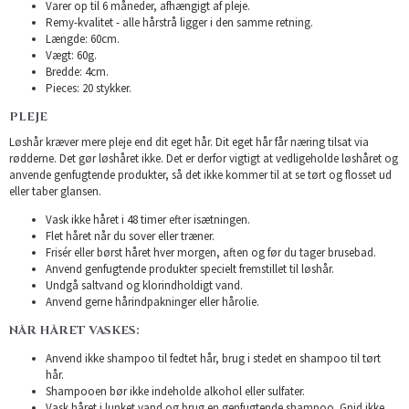
Varer op til 6 måneder, afhængigt af pleje.
Remy-kvalitet - alle hårstrå ligger i den samme retning.
Længde: 60cm.
Vægt: 60g.
Bredde: 4cm.
Pieces: 20 stykker.
PLEJE
Løshår kræver mere pleje end dit eget hår. Dit eget hår får næring tilsat via
rødderne. Det gør løshåret ikke. Det er derfor vigtigt at vedligeholde løshåret og
anvende genfugtende produkter, så det ikke kommer til at se tørt og flosset ud
eller taber glansen.
Vask ikke håret i 48 timer efter isætningen.
Flet håret når du sover eller træner.
Frisér eller børst håret hver morgen, aften og før du tager brusebad.
Anvend genfugtende produkter specielt fremstillet til løshår.
Undgå saltvand og klorindholdigt vand.
Anvend gerne hårindpakninger eller hårolie.
NÅR HÅRET VASKES:
Anvend ikke shampoo til fedtet hår, brug i stedet en shampoo til tørt
hår.
Shampooen bør ikke indeholde alkohol eller sulfater.
Vask håret i lunket vand og brug en genfugtende shampoo. Gnid ikke