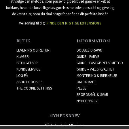
at vælge den metode, som passer dig bedst ved ganske enkelt at
forklare, hvem de forskellige fastgørelsesmetoder passer til og give dig
de værktøjer, som du skal bruge for at finde dit perfekte løshår.
Vejledning til dig:
FINDE DEN RIGTIGE EXTENSIONS
BUTIK
INFORMATION
LEVERING OG RETUR
DOUBLE DRAWN
KLAGER
GUIDE - FARVE
BETINGELSER
GUIDE - FASTGØRELSEMETOD
KUNDESERVICE
GUIDE – VÆLG KVALITET
LOG PÅ
MONTERING & FJERNELSE
ABOUT COOKIES
OM FIRMAET
THE COOKIE SETTINGS
PLEJE
SPØRGSMÅL & SVAR
NYHEDSBREV
NYHEDSBREV
Få de bedste tilbud og