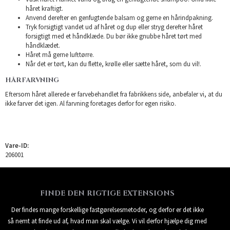
håret kraftigt.
Anvend derefter en genfugtende balsam og gerne en hårindpakning.
Tryk forsigtigt vandet ud af håret og dup eller stryg derefter håret
forsigtigt med et håndklæde. Du bør ikke gnubbe håret tørt med
håndklædet.
Håret må gerne lufttørre.
Når det er tørt, kan du flette, krølle eller sætte håret, som du vil!.
HÅRFARVNING
Eftersom håret allerede er farvebehandlet fra fabrikkens side, anbefaler vi, at du
ikke farver det igen. Al farvning foretages derfor for egen risiko.
Vare-ID:
206001
FINDE DEN RIGTIGE EXTENSIONS
Der findes mange forskellige fastgørelsesmetoder, og derfor er det ikke
så nemt at finde ud af, hvad man skal vælge. Vi vil derfor hjælpe dig med