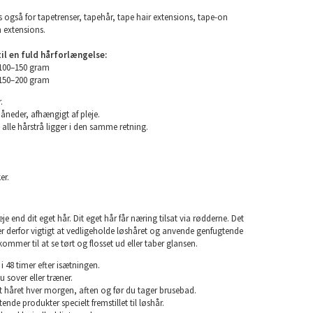
 også for tapetrenser, tapehår, tape hair extensions, tape-on
n extensions.
l en fuld hårforlængelse:
 100–150 gram
 150–200 gram
.
måneder, afhængigt af pleje.
 alle hårstrå ligger i den samme retning.
er.
e end dit eget hår. Dit eget hår får næring tilsat via rødderne. Det
 er derfor vigtigt at vedligeholde løshåret og anvende genfugtende
kommer til at se tørt og flosset ud eller taber glansen.
i 48 timer efter isætningen.
u sover eller træner.
rst håret hver morgen, aften og før du tager brusebad.
nde produkter specielt fremstillet til løshår.