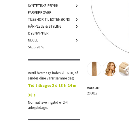
SYNTETISKE PRYKK
FARVEPRØVER
TILBEHØR TIL EXTENSIONS
HÅRPLEJE & STYLING
ØYENVIPPER
NEGLE
SALG 20 %
Bestil hverdage inden kl 16:00, så
sendes dine varer samme dag.
Tid tilbage:
2 d 13 h 24 m
Vare-ID:
206012
37 s
Normal leveringstid er 2-4
arbejdsdage.