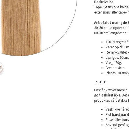
Beskrivelse:
Tape Extensions kaldes
extensions eller tape-i
Anbefalet mængde ti
30–50 cm længde: ca.
60–70 cm længde: ca.
100 % ægte hår
Varer op til 6 
Remy-kvalitet -
Længde: 60cm.
Vægt: 60g.
Bredde: 4cm.
Pieces: 20 stykk
PLEJE
Løshår kræver mere plej
gør løshåret ikke. Det
produkter, så det ikke 
Vask ikke håret 
Flet håret når d
Frisér eller bø
Anvend genfugte