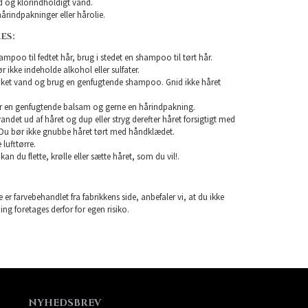
 og klorindholdigt vand.
årindpakninger eller hårolie.
ES:
mpoo til fedtet hår, brug i stedet en shampoo til tørt hår.
ikke indeholde alkohol eller sulfater.
unket vand og brug en genfugtende shampoo. Gnid ikke håret
r en genfugtende balsam og gerne en hårindpakning.
 vandet ud af håret og dup eller stryg derefter håret forsigtigt med
Du bør ikke gnubbe håret tørt med håndklædet.
lufttørre.
 kan du flette, krølle eller sætte håret, som du vil!.
 er farvebehandlet fra fabrikkens side, anbefaler vi, at du ikke
ning foretages derfor for egen risiko.
NYHEDSBREV