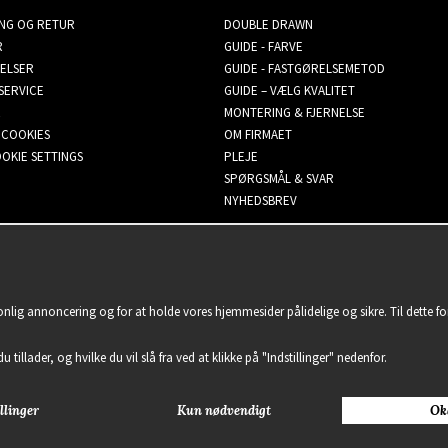
ING OG RETUR
DOUBLE DRAWN
R
GUIDE - FARVE
ELSER
GUIDE - FASTGØRELSEMETOD
SERVICE
GUIDE – VÆLG KVALITET
MONTERING & FJERNELSE
 COOKIES
OM FIRMAET
OKIE SETTINGS
PLEJE
SPØRGSMÅL & SVAR
NYHEDSBREV
sonlig annoncering og for at holde vores hjemmesider pålidelige og sikre. Til dette 
u tillader, og hvilke du vil slå fra ved at klikke på "Indstillinger" nedenfor.
llinger
Kun nødvendigt
Ok
2021 Delightful Hair