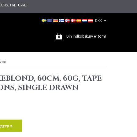
ÆNSET RETURRET
Din indkøbskurv er tom!
0
drawn
EBLOND, 60CM, 60G, TAPE
ONS, SINGLE DRAWN
kurv »