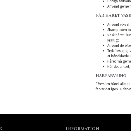
Undgå saltvand
Anvend gerne h
NÅR HÅRET VASK
Anvend ikke sha
Shampooen bør 
Vask håret i l
kraftigt.
Anvend derefte
Tryk forsigtigt
et håndklæde. 
Håret må gerne 
Når det er tørt,
HÅRFARVNING
Eftersom håret allerede
farver det igen. Al farv
K
INFORMATION