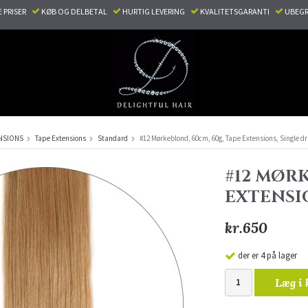
E PRISER
KØB OG DELBETAL
HURTIG LEVERING
KVALITETSGARANTI
UBEGR
NSIONS
Tape Extensions
Standard
#12 Mørkeblond, 60cm, 60g, Tape Extensions, Single 
#12 MØRK
EXTENSI
kr.650
der er 4 på lager
Læg i 