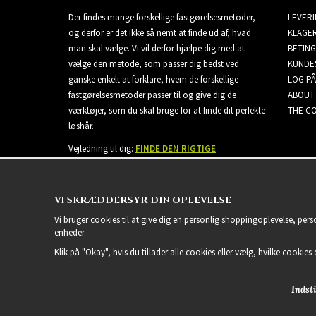
Der findes mange forskellige fastgørelsesmetoder,
LEVER
og derfor er det ikke så nemt at finde ud af, hvad
KLAGE
man skal vælge. Vi vil derfor hjælpe dig med at
BETING
vælge den metode, som passer dig bedst ved
KUNDE
ganske enkelt at forklare, hvem de forskellige
LOG PÅ
fastgørelsesmetoder passer til og give dig de
ABOUT
værktøjer, som du skal bruge for at finde dit perfekte
THE CO
løshår.
Vejledning til dig:
FINDE DEN RIGTIGE
EXTENSIONS
VI SKRÆDDERSYR DIN OPLEVELSE
Vi bruger cookies til at give dig en personlig shoppingoplevelse, per
enheder.
Klik på "Okay", hvis du tillader alle cookies eller vælg, hvilke cookies d
Indsti