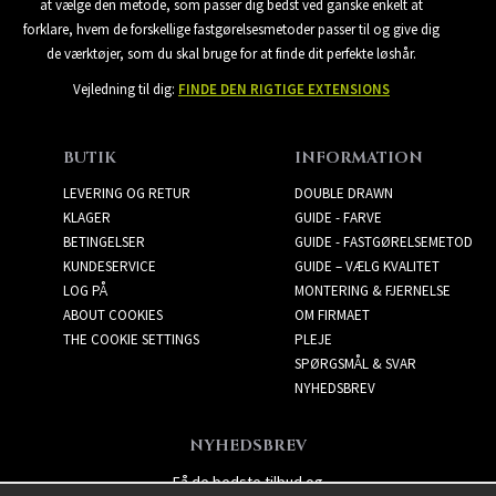
at vælge den metode, som passer dig bedst ved ganske enkelt at
forklare, hvem de forskellige fastgørelsesmetoder passer til og give dig
de værktøjer, som du skal bruge for at finde dit perfekte løshår.
Vejledning til dig:
FINDE DEN RIGTIGE EXTENSIONS
BUTIK
INFORMATION
LEVERING OG RETUR
DOUBLE DRAWN
KLAGER
GUIDE - FARVE
BETINGELSER
GUIDE - FASTGØRELSEMETOD
KUNDESERVICE
GUIDE – VÆLG KVALITET
LOG PÅ
MONTERING & FJERNELSE
ABOUT COOKIES
OM FIRMAET
THE COOKIE SETTINGS
PLEJE
SPØRGSMÅL & SVAR
NYHEDSBREV
NYHEDSBREV
Få de bedste tilbud og