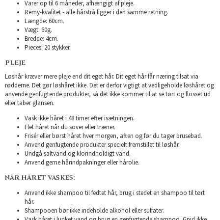
Varer op til 6 måneder, afhængigt af pleje.
Remy-kvalitet - alle hårstrå ligger i den samme retning.
Længde: 60cm.
Vægt: 60g.
Bredde: 4cm.
Pieces: 20 stykker.
PLEJE
Løshår kræver mere pleje end dit eget hår. Dit eget hår får næring tilsat via
rødderne. Det gør løshåret ikke. Det er derfor vigtigt at vedligeholde løshåret og
anvende genfugtende produkter, så det ikke kommer til at se tørt og flosset ud
eller taber glansen.
Vask ikke håret i 48 timer efter isætningen.
Flet håret når du sover eller træner.
Frisér eller børst håret hver morgen, aften og før du tager brusebad.
Anvend genfugtende produkter specielt fremstillet til løshår.
Undgå saltvand og klorindholdigt vand.
Anvend gerne hårindpakninger eller hårolie.
NÅR HÅRET VASKES:
Anvend ikke shampoo til fedtet hår, brug i stedet en shampoo til tørt
hår.
Shampooen bør ikke indeholde alkohol eller sulfater.
Vask håret i lunket vand og brug en genfugtende shampoo. Gnid ikke