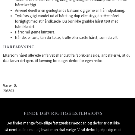
håret kraftigt.
Anvend derefter en genfugtende balsam og gerne en hårindpakning.
Tryk forsigtigt vandet ud af håret og dup eller stryg derefter håret
forsigtigt med et håndklæde. Du bør ikke gnubbe håret tørt med
håndklædet.
Håret må gerne lufttørre.
Når det er tørt, kan du flette, krølle eller sætte håret, som du vil!.
HÅRFARVNING
Eftersom håret allerede er farvebehandlet fra fabrikkens side, anbefaler vi, at du
ikke farver det igen. Al farvning foretages derfor for egen risiko.
Vare-ID:
206503
FINDE DEN RIGTIGE EXTENSIONS
Der findes mange forskellige fastgørelsesmetoder, og derfor er det ikke
så nemt at finde ud af, hvad man skal vælge. Vi vil derfor hjælpe dig med