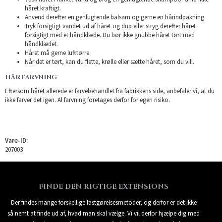
håret kraftigt.
Anvend derefter en genfugtende balsam og gerne en hårindpakning.
Tryk forsigtigt vandet ud af håret og dup eller stryg derefter håret
forsigtigt med et håndklæde. Du bør ikke gnubbe håret tørt med
håndklædet.
Håret må gerne lufttørre.
Når det er tørt, kan du flette, krølle eller sætte håret, som du vil!.
HÅRFARVNING
Eftersom håret allerede er farvebehandlet fra fabrikkens side, anbefaler vi, at du
ikke farver det igen. Al farvning foretages derfor for egen risiko.
Vare-ID:
207003
FINDE DEN RIGTIGE EXTENSIONS
Der findes mange forskellige fastgørelsesmetoder, og derfor er det ikke
så nemt at finde ud af, hvad man skal vælge. Vi vil derfor hjælpe dig med