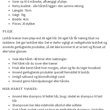
Varer op til 6 måneder, afhængigt af pleje.
Remy-kvalitet - alle hårstrå ligger i den samme retning.
Længde: 70cm.
Vægt: 70g.
Bredde: 4cm.
Pieces: 20 stykker.
PLEJE
Løshår kræver mere pleje end dit eget hår. Dit eget hår får næring tilsat via
rødderne. Det gør løshåret ikke. Det er derfor vigtigt at vedligeholde løshåret og
anvende genfugtende produkter, så det ikke kommer til at se tørt og flosset ud
eller taber glansen.
Vask ikke håret i 48 timer efter isætningen.
Flet håret når du sover eller træner.
Frisér eller børst håret hver morgen, aften og før du tager brusebad.
Anvend genfugtende produkter specielt fremstillet til løshår.
Undgå saltvand og klorindholdigt vand.
Anvend gerne hårindpakninger eller hårolie.
NÅR HÅRET VASKES:
Anvend ikke shampoo til fedtet hår, brug i stedet en shampoo til tørt
hår.
Shampooen bør ikke indeholde alkohol eller sulfater.
Vask håret i lunket vand og brug en genfugtende shampoo. Gnid ikke