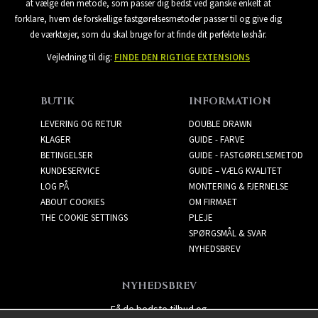
at vælge den metode, som passer dig bedst ved ganske enkelt at
forklare, hvem de forskellige fastgørelsesmetoder passer til og give dig
de værktøjer, som du skal bruge for at finde dit perfekte løshår.
Vejledning til dig:
FINDE DEN RIGTIGE EXTENSIONS
BUTIK
INFORMATION
LEVERING OG RETUR
DOUBLE DRAWN
KLAGER
GUIDE - FARVE
BETINGELSER
GUIDE - FASTGØRELSEMETOD
KUNDESERVICE
GUIDE – VÆLG KVALITET
LOG PÅ
MONTERING & FJERNELSE
ABOUT COOKIES
OM FIRMAET
THE COOKIE SETTINGS
PLEJE
SPØRGSMÅL & SVAR
NYHEDSBREV
NYHEDSBREV
Få de bedste tilbud og